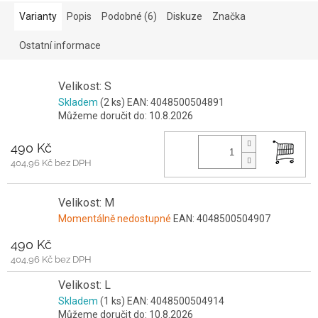
Varianty
Popis
Podobné (6)
Diskuze
Značka
Ostatní informace
Velikost: S
Skladem
(2 ks)
EAN:
4048500504891
Můžeme doručit do:
10.8.2026
490 Kč
404,96 Kč bez DPH
Velikost: M
Momentálně nedostupné
EAN:
4048500504907
490 Kč
404,96 Kč bez DPH
Velikost: L
Skladem
(1 ks)
EAN:
4048500504914
Můžeme doručit do:
10.8.2026