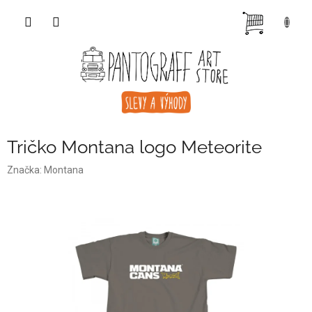
Přejít
NÁKUP
na
obsah
KOŠÍK
Tričko Montana logo Meteorite
Značka:
Montana