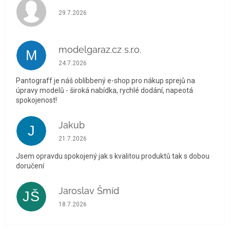
Hodnocení obchodu je 5 z 5 hvězdiček.
29.7.2026
modelgaraz.cz s.r.o.
M
Hodnocení obchodu je 5 z 5 hvězdiček.
24.7.2026
Pantograff je náš oblíbbený e-shop pro nákup sprejů na
úpravy modelů - široká nabídka, rychlé dodání, napeotá
spokojenost!
Jakub
J
Hodnocení obchodu je 5 z 5 hvězdiček.
21.7.2026
Jsem opravdu spokojený jak s kvalitou produktů tak s dobou
doručení
Jaroslav Šmíd
JŠ
Hodnocení obchodu je 5 z 5 hvězdiček.
18.7.2026