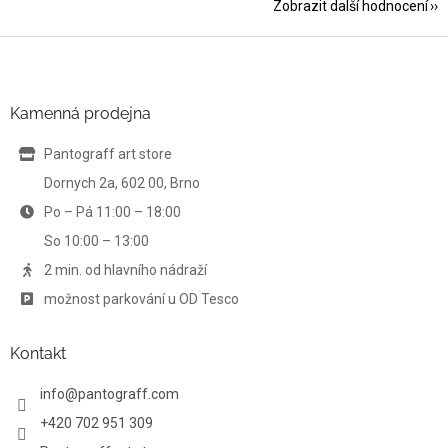
Zobrazit další hodnocení
Z
á
p
a
Kamenná prodejna
t
í
Pantograff art store
Dornych 2a, 602 00, Brno
Po – Pá 11:00 – 18:00
So 10:00 – 13:00
2 min. od hlavního nádraží
možnost parkování u OD Tesco
Kontakt
info
@
pantograff.com
+420 702 951 309