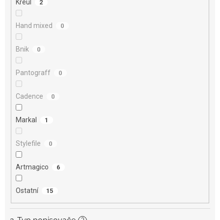
Kreul
2
Hand mixed
0
Bnik
0
Pantograff
0
Cadence
0
Markal
1
Stylefile
0
Artmagico
6
Ostatní
15