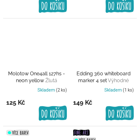
Molotow One4all 127hs -
Edding 360 whiteboard
neon yellow
Žlutá
marker 4 set
Výhodné
balení
Skladem
(2 ks)
Skladem
(1 ks)
125 Kč
149 Kč