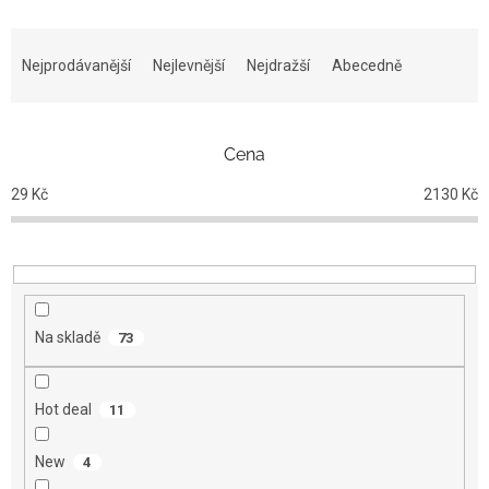
Ř
a
Nejprodávanější
Nejlevnější
Nejdražší
Abecedně
z
e
n
Cena
í
p
29
Kč
2130
Kč
r
o
d
u
k
t
Na skladě
73
ů
Hot deal
11
New
4