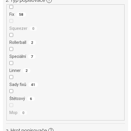
2. Typ popisovače
?
Fix
58
Squeezer
0
Rollerball
2
Speciální
7
Linner
2
Sady fixů
41
Štětcový
6
Mop
0
3. Hrot popisovače
?