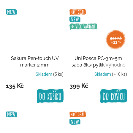
599 Kč
–33 %
Sakura Pen-touch UV
Uni Posca PC-3m+5m
marker 2 mm
sada 8ks+pytlík
Výhodné
Transparentní UV barva
balení
Skladem
(5 ks)
Skladem
(>10 ks)
135 Kč
399 Kč