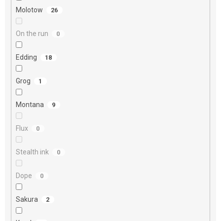
Molotow
26
On the run
0
Edding
18
Grog
1
Montana
9
Flux
0
Stealth ink
0
Dope
0
Sakura
2