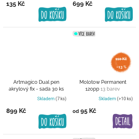
135 Kč
699 Kč
110 Kč
až
–13 %
Artmagico Dual pen
Molotow Permanent
akrylový fix - sada 30 ks
120pp
13 barev
Výhodné balení
Skladem
(7 ks)
Skladem
(>10 ks)
899 Kč
95 Kč
od