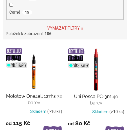
Černé
15
VYMAZAT FILTRY
Položek k zobrazení:
106
V
ý
p
i
s
p
r
o
Molotow One4all 127hs
72
Uni Posca PC-3m
40
d
barev
barev
u
k
Skladem
(>10 ks)
Skladem
(>10 ks)
t
115 Kč
80 Kč
od
od
ů