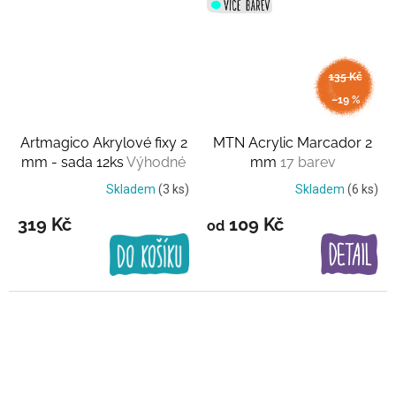
135 Kč
až
–19 %
Artmagico Akrylové fixy 2
MTN Acrylic Marcador 2
mm - sada 12ks
Výhodné
mm
17 barev
balení
Skladem
(3 ks)
Skladem
(6 ks)
319 Kč
109 Kč
od