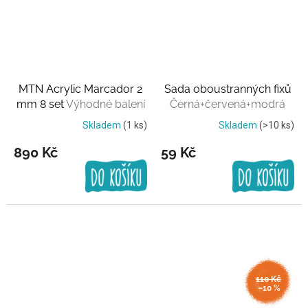
MTN Acrylic Marcador 2
Sada oboustranných fixů
mm 8 set
Výhodné balení
Černá+červená+modrá
Skladem
(1 ks)
Skladem
(>10 ks)
890 Kč
59 Kč
110 Kč
–10 %