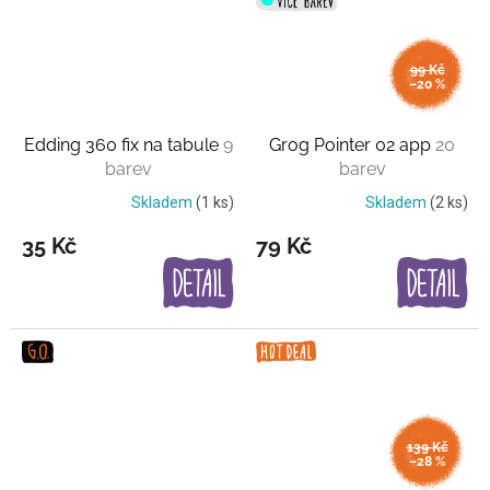
99 Kč
–20 %
Edding 360 fix na tabule
9
Grog Pointer 02 app
20
barev
barev
Skladem
(1 ks)
Skladem
(2 ks)
35 Kč
79 Kč
139 Kč
–28 %