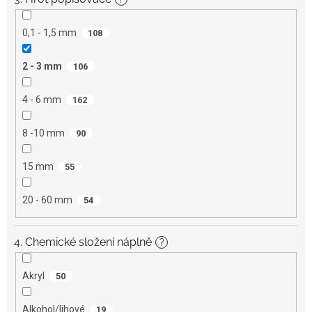
0,1 - 1,5 mm
108
2 - 3 mm
106
4 - 6 mm
162
8 -10 mm
90
15 mm
55
20 - 60 mm
54
4. Chemické složení náplně
?
Akryl
50
Alkohol/lihové
19