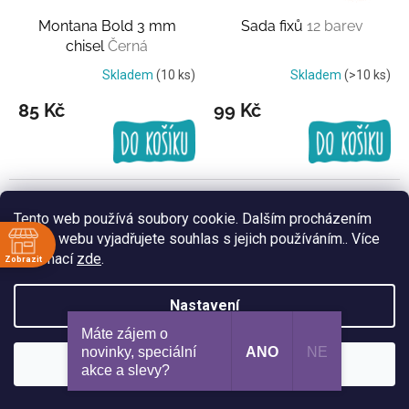
Montana Bold 3 mm
Sada fixů
12 barev
chisel
Černá
Skladem
(10 ks)
Skladem
(>10 ks)
85 Kč
99 Kč
Tento web používá soubory cookie. Dalším procházením
tohoto webu vyjadřujete souhlas s jejich používáním.. Více
informací
zde
.
Zobrazit
ě
Nastavení
:30
Máte zájem o
Edding Permanent mini
Schneider Maxx 130
:30
novinky, speciální
ANO
NE
marker 4 set
4 barvy
Černá
:30
Souhlasím
akce a slevy?​
:30
Skladem
(1 ks)
Momentálně nedostupné
:30