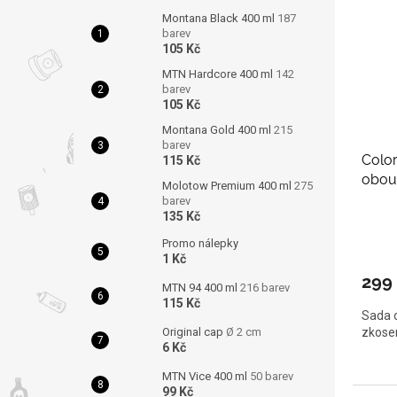
Montana Black 400 ml
187
barev
105 Kč
MTN Hardcore 400 ml
142
barev
105 Kč
Montana Gold 400 ml
215
barev
Color
115 Kč
obous
Molotow Premium 400 ml
275
Paste
barev
135 Kč
Promo nálepky
1 Kč
299
MTN 94 400 ml
216 barev
115 Kč
Sada o
Original cap
Ø 2 cm
zkosen
6 Kč
MTN Vice 400 ml
50 barev
99 Kč