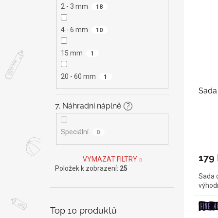
2 - 3 mm
18
4 - 6 mm
10
15 mm
1
20 - 60 mm
1
Sada 
7. Náhradní náplně
?
Speciální
0
179
VYMAZAT FILTRY
Položek k zobrazení:
25
Sada 
výhodn
Top 10 produktů