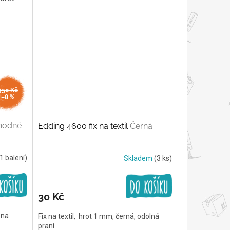
350 Kč
–8 %
hodné
Edding 4600 fix na textil
Černá
1 balení)
Skladem
(3 ks)
30 Kč
 na
Fix na textil, hrot 1 mm, černá, odolná
praní