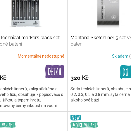
echnical markers black set
Montana Sketchliner 5 set
V
dné balení
balení
Momentálně nedostupné
Skladem
(
 Kč
320 Kč
enkých linnerů, kaligrafického a
Sada tenkých linnerů, obsahuje hr
vého fixu, obsahuje 7 popisovačů s
0.2, 0.3, 0.5 a 0.8 mm, sytá černá
 šířkou a typem hrotu,
alkoholové bázi
ntovaný černý inkoust na vodní