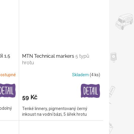
l 1,5
MTN Technical markers
5 typů
hrotu
ostupné
Skladem
(4 ks)
59 Kč
 odolný
Tenké linnery, pigmentovaný černý
inkoust na vodní bázi, 5 šířek hrotu