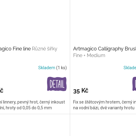
gico Fine line
Různé šířky
Artmagico Calligraphy Brus
Fine + Medium
Skladem
(1 ks)
Skla
Kč
35 Kč
ní linnery, pevný hrot, černý inkoust
Fix se štětcovým hrotem, černý i
ní, hroty od 0,05 do 0,5 mm
na vodní bázi, dvě varianty hrotu