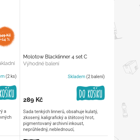
349 Kč
–14 %
Molotow Blacklinner 4 set C
ákladní
Výhodné balení
dem
(2 ks)
Skladem
(2 balení)
289 Kč
vý a
Sada tenkých linnerů, obsahuje kulatý,
evných
zkosený, kaligrafický a štětcový hrot,
pigmentovaný archivní inkoust,
neprůhledný, neblednoucí,