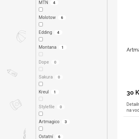
MTN
4
Molotow
6
Edding
4
Montana
1
Artma
Dope
0
Sakura
0
30 
Kreul
1
Detail
Stylefile
0
na vod
Artmagico
3
Ostatní
6