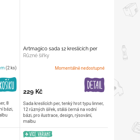
Artmagico sada 12 kreslících per
Různé šířky
dem
(2 ks)
Momentálně nedostupné
229 Kč
er, 8
Sada kreslících per, tenký hrot typu linner,
í bázi,
12 různých šířek, stálá černá na vodní
albu
bázi, pro ilustrace, design, rýsování,
malbu