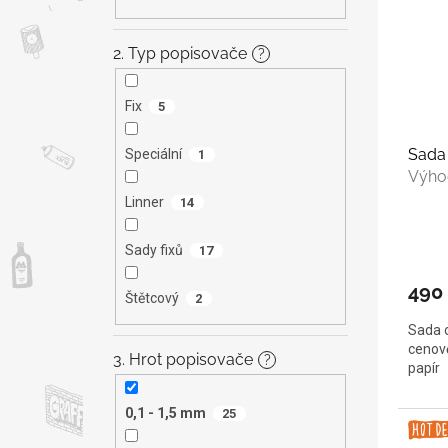
2. Typ popisovače
?
Fix
5
Sada 
Speciální
1
Výho
Linner
14
Sady fixů
17
490
Štětcový
2
Sada o
cenově
3. Hrot popisovače
?
papír
0,1 - 1,5 mm
25