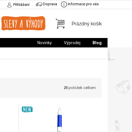
Doprava
Informace pro vás
Přihlášení
NÁKUPNÍ
Prázdný košík
KOŠÍK
Novinky
Výprodej
Blog
25
položek celkem