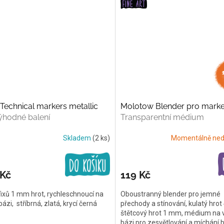
echnical markers metallic
Molotow Blender pro marke
ýhodné balení
Transparentní médium
Skladem
(2 ks)
Momentálně ned
 Kč
119 Kč
ixů 1 mm hrot, rychleschnoucí na
Oboustranný blender pro jemné
bázi, stříbrná, zlatá, krycí černá
přechody a stínování, kulatý hro
štětcový hrot 1 mm, médium na 
bázi pro zesvětlování a míchání 