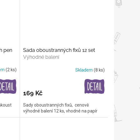
h pen
Sada oboustranných fixů 12 set
Výhodné balení
dem
(2 ks)
Skladem
(8 ks)
169 Kč
nkoust
Sady oboustranných fixů, cenově
výhodné balení 12 ks, vhodné na papír