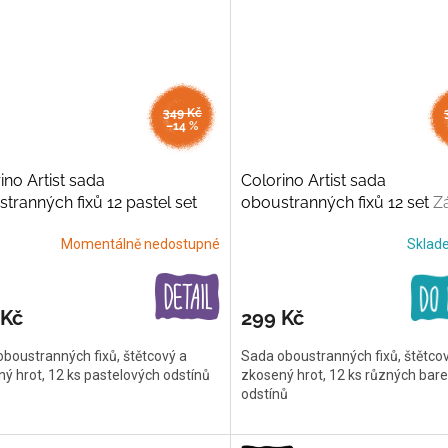
349 Kč
–14 %
ino Artist sada
Colorino Artist sada
tranných fixů 12 pastel set
oboustranných fixů 12 set
Z
lové barvy
barvy
Momentálně nedostupné
Skla
 Kč
299 Kč
boustranných fixů, štětcový a
Sada oboustranných fixů, štětco
ý hrot, 12 ks pastelových odstínů
zkosený hrot, 12 ks různých bar
odstínů