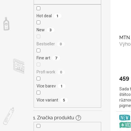
s
o
n
p
d
e
r
u
l
Hot deal
1
o
k
d
t
New
3
u
ů
MTN T
k
Výho
Bestseller
0
t
ů
Fine art
7
Profi work
0
459
Více barev
1
Sada t
štětco
Více variant
různou
5
pigme
bázi
1. Značka produktu
?