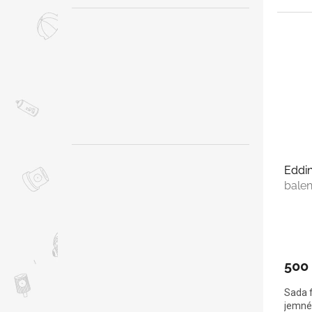
Eddin
balen
500
Sada f
jemné 