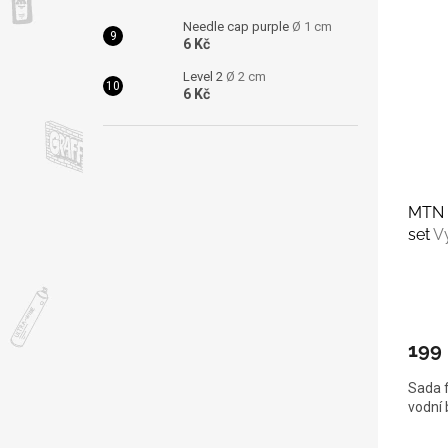
Needle cap purple
Ø 1 cm
6 Kč
Level 2
Ø 2 cm
6 Kč
MTN T
set
V
199
Sada f
vodní 