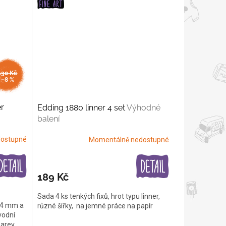
130 Kč
–8 %
r
Edding 1880 linner 4 set
Výhodné
balení
ostupné
Momentálně nedostupné
189 Kč
Sada 4 ks tenkých fixů, hrot typu linner,
t 4 mm a
různé šířky, na jemné práce na papír
vodní
barev