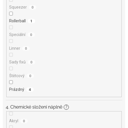
Squeezer
0
Rollerball
1
Speciální
0
Linner
0
Sady fixů
0
Štětcový
0
Prázdný
4
4. Chemické složení náplně
?
Akryl
0