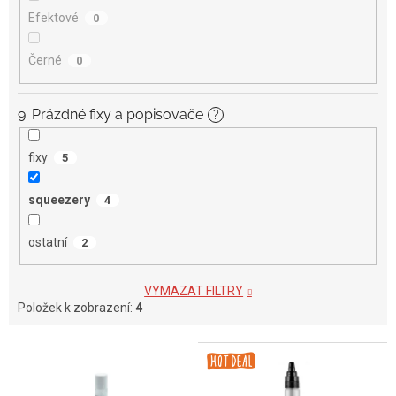
Efektové
0
Černé
0
9. Prázdné fixy a popisovače
?
fixy
5
squeezery
4
ostatní
2
VYMAZAT FILTRY
Položek k zobrazení:
4
V
ý
p