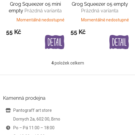
Grog Squeezer 05 mini
Grog Squeezer 05 empty
empty
Prázdná varianta
Prázdná varianta
Momentálně nedostupné
Momentálně nedostupné
55 Kč
55 Kč
4
položek celkem
O
v
l
Z
á
á
d
p
a
a
Kamenná prodejna
c
t
í
í
Pantograff art store
p
r
Dornych 2a, 602 00, Brno
v
Po – Pá 11:00 – 18:00
k
y