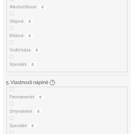
Alkohol/lihové
0
Olejové
0
Křídové
0
Vodní báze
0
Speciální
0
5. Vlastnosti náplně
?
Permanentní
0
Smývatelné
0
Speciální
0