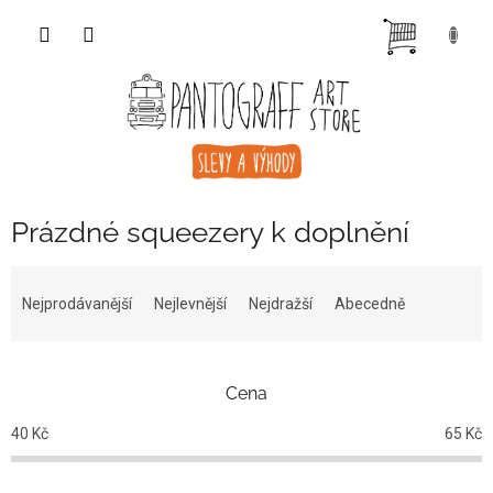
Přejít
NÁKUP
na
obsah
KOŠÍK
Prázdné squeezery k doplnění
Ř
a
Nejprodávanější
Nejlevnější
Nejdražší
Abecedně
z
e
n
Cena
í
p
40
Kč
65
Kč
r
o