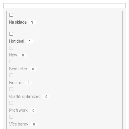
d
u
k
t
Na skladě
1
ů
Hot deal
1
New
0
Bestseller
0
Fine art
0
Graffiti optimized
0
Profi work
0
Více barev
0