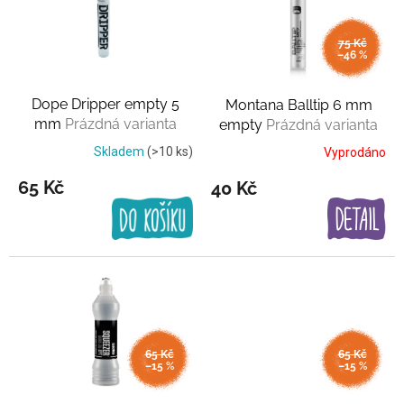
i
s
75 Kč
p
–46 %
r
o
Dope Dripper empty 5
Montana Balltip 6 mm
d
mm
Prázdná varianta
empty
Prázdná varianta
u
k
Skladem
(>10 ks)
Vyprodáno
t
65 Kč
40 Kč
ů
65 Kč
65 Kč
–15 %
–15 %