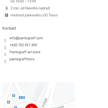
So 10:00 – 13:00
v
ý
2 min. od hlavního nádraží
p
možnost parkování u OD Tesco
i
s
u
Kontakt
info
@
pantograff.com
+420 702 951 309
Pantograff art store
pantograffstore