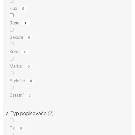
Flux
0
Dope
1
Sakura
0
Kreul
0
Markal
0
Stylefile
0
Ostatní
0
2. Typ popisovače
?
Fix
0