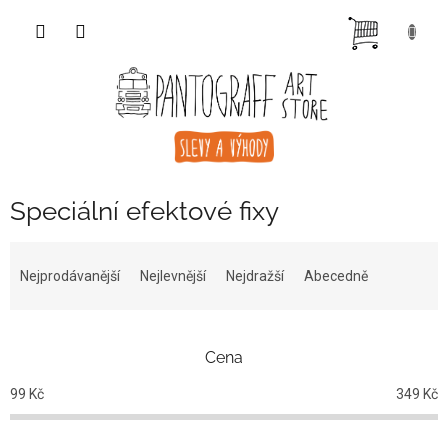
Přejít
NÁKUP
na
obsah
KOŠÍK
Speciální efektové fixy
Ř
a
Nejprodávanější
Nejlevnější
Nejdražší
Abecedně
z
e
n
Cena
í
p
99
Kč
349
Kč
r
o