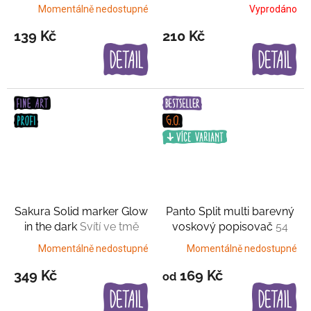
kombinací
černou konturou
Momentálně nedostupné
Vyprodáno
139 Kč
210 Kč
Sakura Solid marker Glow
Panto Split multi barevný
in the dark
Svítí ve tmě
voskový popisovač
54
variant
Momentálně nedostupné
Momentálně nedostupné
349 Kč
169 Kč
od