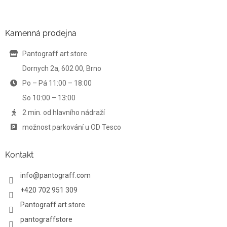
á
á
d
p
a
a
Kamenná prodejna
c
t
í
í
Pantograff art store
p
r
Dornych 2a, 602 00, Brno
v
Po – Pá 11:00 – 18:00
k
y
So 10:00 – 13:00
v
ý
2 min. od hlavního nádraží
p
možnost parkování u OD Tesco
i
s
u
Kontakt
info
@
pantograff.com
+420 702 951 309
Pantograff art store
pantograffstore