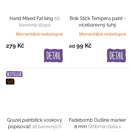
Hand Mixed Fat king
6ti
Bnik Stick Tempera paint -
barevná stopa
vícebarevný tuhý
popisovač
2 nebo 4 barvy
Momentálně nedostupné
Momentálně nedostupné
279 Kč
99 Kč
od
Grazel paintstick voskový
Fadebomb Outline marker
popisovač
18 barevných
8 mm
Stříbrná+zlatá s