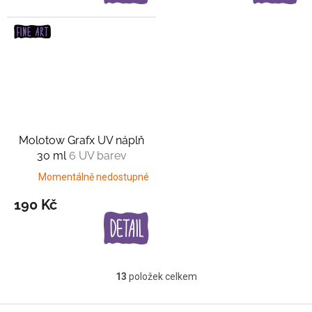
Molotow Grafx UV náplň
30 ml
6 UV barev
Momentálně nedostupné
190 Kč
13
položek celkem
O
v
l
Z