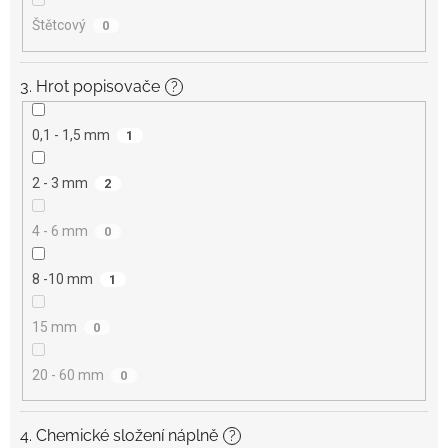
Štětcový
0
3. Hrot popisovače
?
0,1 - 1,5 mm
1
2 - 3 mm
2
4 - 6 mm
0
8 -10 mm
1
15 mm
0
20 - 60 mm
0
4. Chemické složení náplně
?