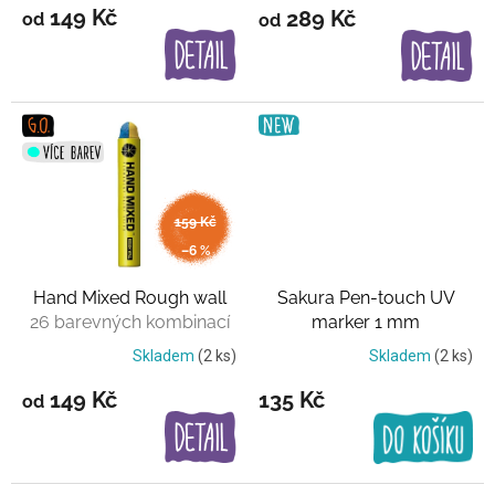
149 Kč
289 Kč
od
od
ů
od
159 Kč
až
–6 %
Hand Mixed Rough wall
Sakura Pen-touch UV
26 barevných kombinací
marker 1 mm
Transparentní UV barva
Skladem
(2 ks)
Skladem
(2 ks)
149 Kč
135 Kč
od