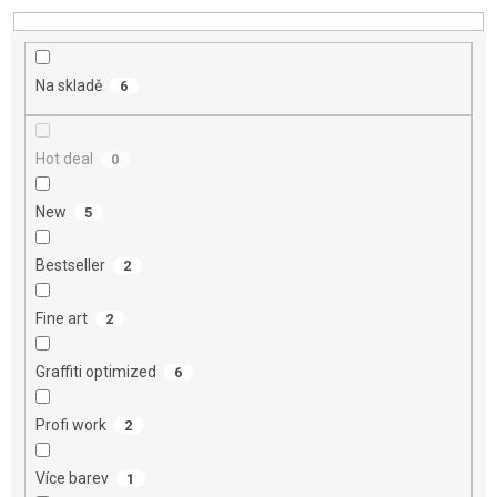
d
u
k
t
Na skladě
6
ů
Hot deal
0
New
5
Bestseller
2
Fine art
2
Graffiti optimized
6
Profi work
2
Více barev
1