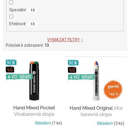
Speciální
13
Efektové
13
VYMAZAT FILTRY
Položek k zobrazení:
13
V
ý
p
i
s
330 Kč
p
až
–12 %
r
o
Hand Mixed Pocket
Hand Mixed Original
Více
d
Vícebarevná stopa
barevná stopa
u
k
Skladem
(1 ks)
Skladem
(3 ks)
t