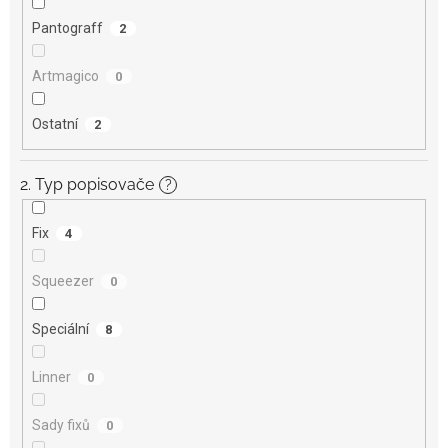
Pantograff
2
Artmagico
0
Ostatní
2
2. Typ popisovače
?
Fix
4
Squeezer
0
Speciální
8
Linner
0
Sady fixů
0