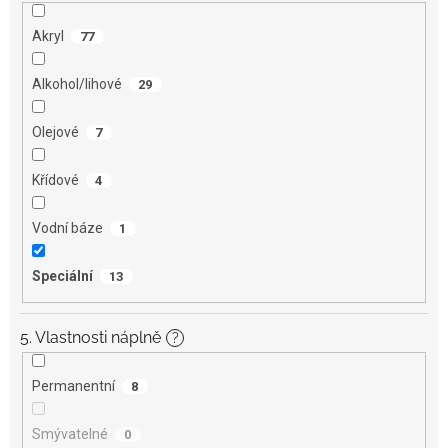
Akryl
77
Alkohol/lihové
29
Olejové
7
Křídové
4
Vodní báze
1
Speciální
13
5. Vlastnosti náplně
?
Permanentní
8
Smývatelné
0