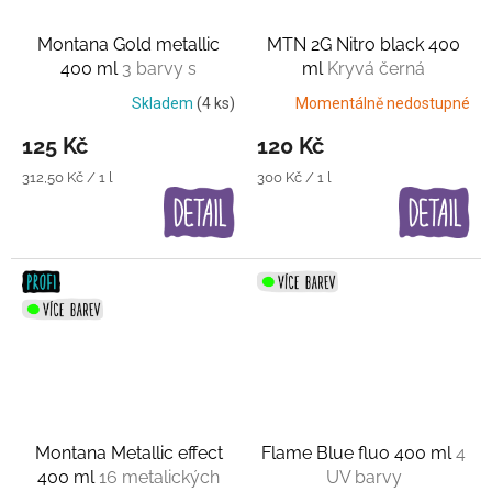
Montana Gold metallic
MTN 2G Nitro black 400
400 ml
3 barvy s
ml
Kryvá černá
vysokým leskem+2 matné
Skladem
(4 ks)
Momentálně nedostupné
125 Kč
120 Kč
Měrná
Měrná
312,50 Kč / 1 l
300 Kč / 1 l
cena:
cena:
Montana Metallic effect
Flame Blue fluo 400 ml
4
400 ml
16 metalických
UV barvy