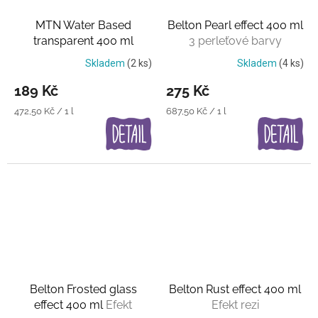
MTN Water Based
Belton Pearl effect 400 ml
transparent 400 ml
3 perleťové barvy
Průsvitná černá a bílá
Skladem
(2 ks)
Skladem
(4 ks)
189 Kč
275 Kč
Měrná
Měrná
472,50 Kč / 1 l
687,50 Kč / 1 l
cena:
cena:
Belton Frosted glass
Belton Rust effect 400 ml
effect 400 ml
Efekt
Efekt rezi