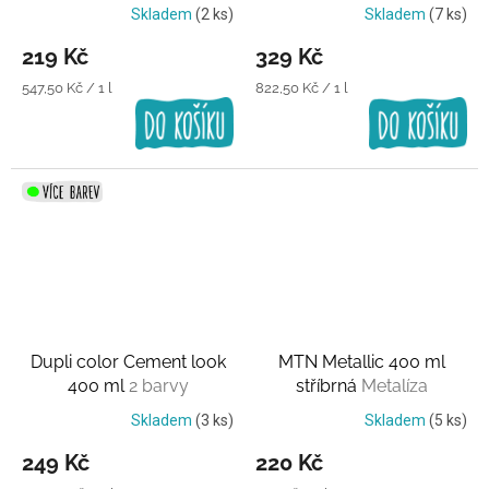
mléčného skla
Skladem
(2 ks)
Skladem
(7 ks)
219 Kč
329 Kč
Měrná
Měrná
547,50 Kč / 1 l
822,50 Kč / 1 l
cena:
cena:
Dupli color Cement look
MTN Metallic 400 ml
400 ml
2 barvy
stříbrná
Metalíza
Skladem
(3 ks)
Skladem
(5 ks)
249 Kč
220 Kč