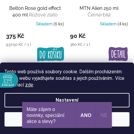
Belton Rose gold effect
MTN Alien 250 ml
400 ml
Růžové zlato
Černá+bílá
Skladem
(6 ks)
Skladem
(4 ks)
375 Kč
90 Kč
Měrná
Měrná
937,50 Kč / 1 l
360 Kč / 1 l
cena:
cena:
Tento web používá soubory cookie. Dalším procházením
tohoto webu vyjadřujete souhlas s jejich používáním.. Více
informací
zde
.
Zobrazit
ě
Nastavení
:30
Máte zájem o
:30
novinky, speciální
ANO
NE
:30
Souhlasím
MTN 2G Nitro chrome 500
Dope Nitro chrome 500
akce a slevy?​
:30
ml
Metalický chrom
ml
Metalický chrom
:30