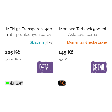
MTN 94 Transparent 400
Montana Tarblack 500 ml
ml
9 průhledných barev
Asfaltová černá
Skladem
(4 ks)
Momentálně nedostupné
125 Kč
145 Kč
Měrná
Měrná
312,50 Kč / 1 l
290 Kč / 1 l
cena:
cena: