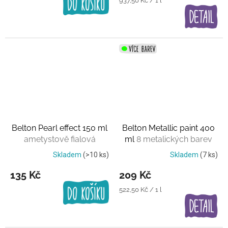
937,50 Kč / 1 l
cena:
Belton Pearl effect 150 ml
Belton Metallic paint 400
ametystově fialová
ml
8 metalických barev
Skladem
(>10 ks)
Skladem
(7 ks)
135 Kč
209 Kč
Měrná
522,50 Kč / 1 l
cena: