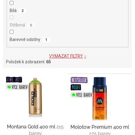
Bílá
2
Stříbrná
0
Barevné odstíny
1
VYMAZAT FILTRY
Položek k zobrazení:
65
V
ý
p
i
s
p
r
o
Montana Gold 400 ml
215
Molotow Premium 400 ml
d
barev
275 barev