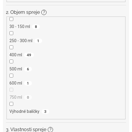
2. Objem spreje
?
30 - 150 ml
8
250 - 300 ml
1
400 ml
49
500 ml
6
600 ml
1
750 ml
0
Výhodné balíčky
3
3. Vlastnosti spreje
?