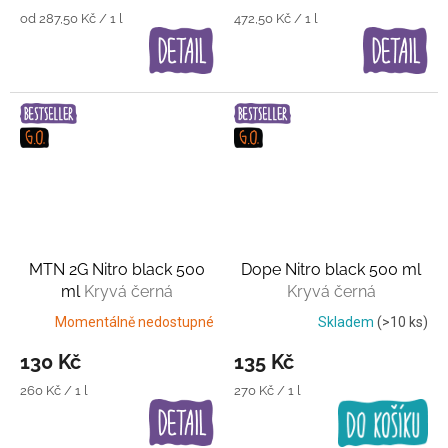
Měrná
Měrná
od 287,50 Kč / 1 l
472,50 Kč / 1 l
cena:
cena:
MTN 2G Nitro black 500
Dope Nitro black 500 ml
ml
Kryvá černá
Kryvá černá
Momentálně nedostupné
Skladem
(>10 ks)
130 Kč
135 Kč
Měrná
Měrná
260 Kč / 1 l
270 Kč / 1 l
cena:
cena: