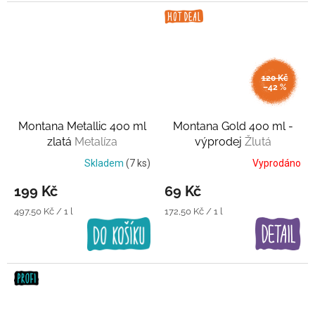
120 Kč
–42 %
Montana Metallic 400 ml
Montana Gold 400 ml -
zlatá
Metalíza
výprodej
Žlutá
Skladem
(7 ks)
Vyprodáno
199 Kč
69 Kč
Měrná
Měrná
497,50 Kč / 1 l
172,50 Kč / 1 l
cena:
cena: