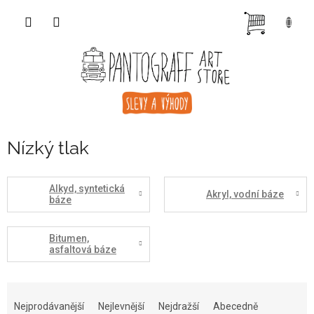
Přejít
NÁKUP
na
obsah
KOŠÍK
Nízký tlak
Alkyd, syntetická
Akryl, vodní báze
báze
Bitumen,
asfaltová báze
Ř
a
Nejprodávanější
Nejlevnější
Nejdražší
Abecedně