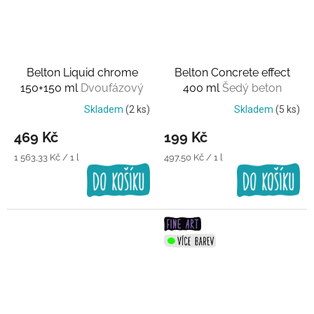
Belton Liquid chrome
Belton Concrete effect
150+150 ml
Dvoufázový
400 ml
Šedý beton
Skladem
(2 ks)
Skladem
(5 ks)
469 Kč
199 Kč
Měrná
Měrná
1 563,33 Kč / 1 l
497,50 Kč / 1 l
cena:
cena: