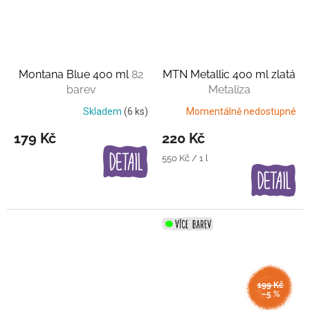
Montana Blue 400 ml
82
MTN Metallic 400 ml zlatá
barev
Metalíza
Skladem
(6 ks)
Momentálně nedostupné
179 Kč
220 Kč
Měrná
550 Kč / 1 l
cena:
199 Kč
–5 %