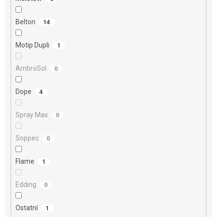
Belton
14
Motip Dupli
1
AmbroSol
0
Dope
4
Spray Max
0
Soppec
0
Flame
1
Edding
0
Ostatní
1