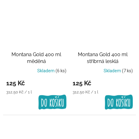
Montana Gold 400 ml
Montana Gold 400 ml
měděná
stříbrná lesklá
Skladem
(6 ks)
Skladem
(7 ks)
125 Kč
125 Kč
Měrná
Měrná
312,50 Kč / 1 l
312,50 Kč / 1 l
cena:
cena: