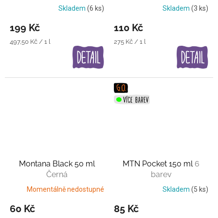
barev
Skladem
(6 ks)
Skladem
(3 ks)
199 Kč
110 Kč
Měrná
Měrná
497,50 Kč / 1 l
275 Kč / 1 l
cena:
cena:
Montana Black 50 ml
MTN Pocket 150 ml
6
Černá
barev
Momentálně nedostupné
Skladem
(5 ks)
60 Kč
85 Kč