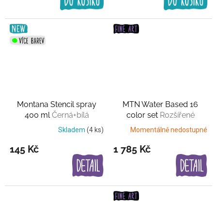
Montana Stencil spray
MTN Water Based 16
400 ml
Černá+bílá
color set
Rozšířené
základní barvy
Skladem
(4 ks)
Momentálně nedostupné
145 Kč
1 785 Kč