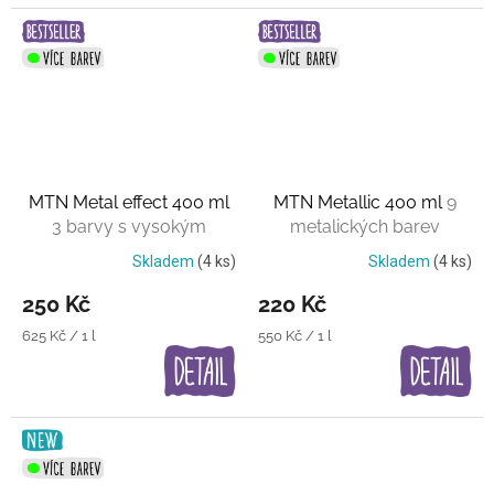
MTN Metal effect 400 ml
MTN Metallic 400 ml
9
3 barvy s vysokým
metalických barev
leskem
Skladem
(4 ks)
Skladem
(4 ks)
250 Kč
220 Kč
Měrná
Měrná
625 Kč / 1 l
550 Kč / 1 l
cena:
cena: