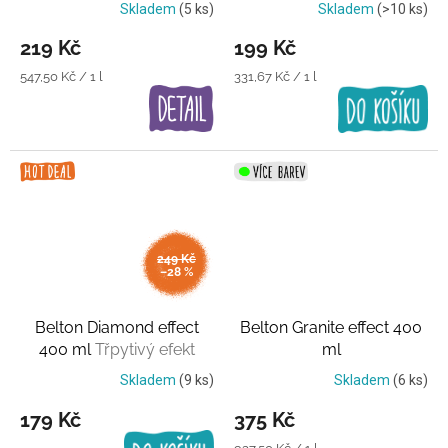
Skladem
(5 ks)
Skladem
(>10 ks)
219 Kč
199 Kč
Měrná
Měrná
547,50 Kč / 1 l
331,67 Kč / 1 l
cena:
cena:
249 Kč
–28 %
Belton Diamond effect
Belton Granite effect 400
400 ml
Třpytivý efekt
ml
Skladem
(9 ks)
Skladem
(6 ks)
179 Kč
375 Kč
Měrná