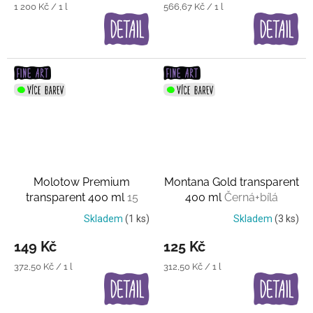
Měrná
Měrná
1 200 Kč / 1 l
566,67 Kč / 1 l
cena:
cena:
Molotow Premium
Montana Gold transparent
transparent 400 ml
15
400 ml
Černá+bílá
průhledných barev
průsvitná barva
Skladem
(1 ks)
Skladem
(3 ks)
149 Kč
125 Kč
Měrná
Měrná
372,50 Kč / 1 l
312,50 Kč / 1 l
cena:
cena: