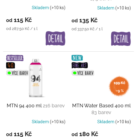
u
k
Skladem
(>10 ks)
Skladem
(>10 ks)
t
115 Kč
135 Kč
od
od
ů
Měrná
od 287,50 Kč / 1 l
Měrná
od 337,50 Kč / 1 l
cena:
cena:
199 Kč
až
–9 %
MTN 94 400 ml
216 barev
MTN Water Based 400 ml
83 barev
Skladem
(>10 ks)
Skladem
(>10 ks)
115 Kč
180 Kč
od
od