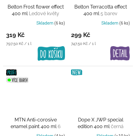
Belton Frost flower effect
Belton Terracotta effect
400 ml
Ledové květy
400 ml
5 barev
Skladem
(6 ks)
Skladem
(6 ks)
319 Kč
299 Kč
Měrná
Měrná
797,50 Kč / 1 l
747,50 Kč / 1 l
cena:
cena:
MTN Anti-corosive
Dope X JWP special
enamel paint 400 ml
6
edition 400 ml
černá
barev
Skladem
(4 ks)
Skladem
(>10 ks)