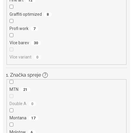
12
Graffiti optimized
8
Profi work
7
Více barev
30
Více variant
0
1. Značka spreje
?
MTN
21
Double A
0
Montana
17
Molotow
6