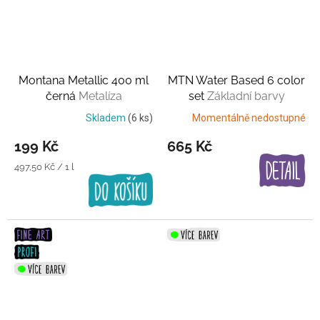
Montana Metallic 400 ml
MTN Water Based 6 color
černá
Metalíza
set
Základní barvy
Skladem
(6 ks)
Momentálně nedostupné
199 Kč
665 Kč
Měrná
497,50 Kč / 1 l
cena: