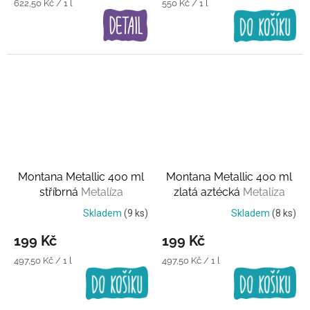
Měrná
Měrná
622,50 Kč / 1 l
550 Kč / 1 l
cena:
cena:
Montana Metallic 400 ml
Montana Metallic 400 ml
stříbrná
Metalíza
zlatá aztécká
Metalíza
Skladem
(9 ks)
Skladem
(8 ks)
199 Kč
199 Kč
Měrná
Měrná
497,50 Kč / 1 l
497,50 Kč / 1 l
cena:
cena: