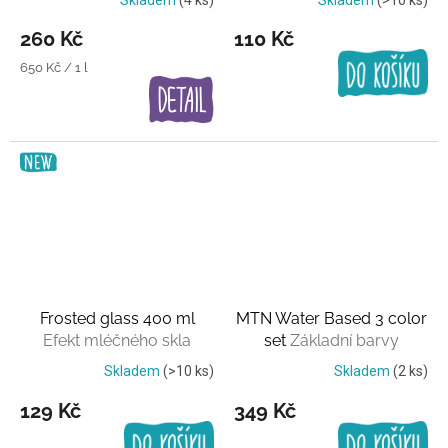
260 Kč
110 Kč
Měrná
650 Kč / 1 l
cena:
Frosted glass 400 ml
MTN Water Based 3 color
Efekt mléčného skla
set
Základní barvy
Skladem
(>10 ks)
Skladem
(2 ks)
129 Kč
349 Kč