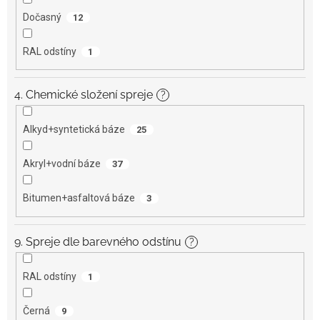
Dočasný
12
RAL odstíny
1
4. Chemické složení spreje
?
Alkyd+syntetická báze
25
Akryl+vodní báze
37
Bitumen+asfaltová báze
3
9. Spreje dle barevného odstínu
?
RAL odstíny
1
Černá
9