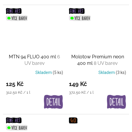
MTN 94 FLUO 400 ml
6
Molotow Premium neon
UV barev
400 ml
8 UV barev
Skladem
(5 ks)
Skladem
(3 ks)
125 Kč
149 Kč
Měrná
Měrná
312,50 Kč / 1 l
372,50 Kč / 1 l
cena:
cena: