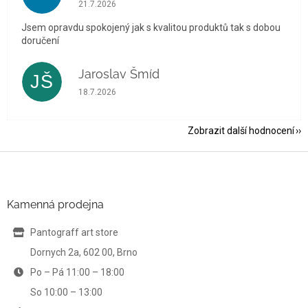
Hodnocení obchodu je 5 z 5 hvězdiček.
21.7.2026
Jsem opravdu spokojený jak s kvalitou produktů tak s dobou
doručení
Jaroslav Šmíd
JŠ
Hodnocení obchodu je 5 z 5 hvězdiček.
18.7.2026
Zobrazit další hodnocení
Z
á
p
a
Kamenná prodejna
t
í
Pantograff art store
Dornych 2a, 602 00, Brno
Po – Pá 11:00 – 18:00
So 10:00 – 13:00