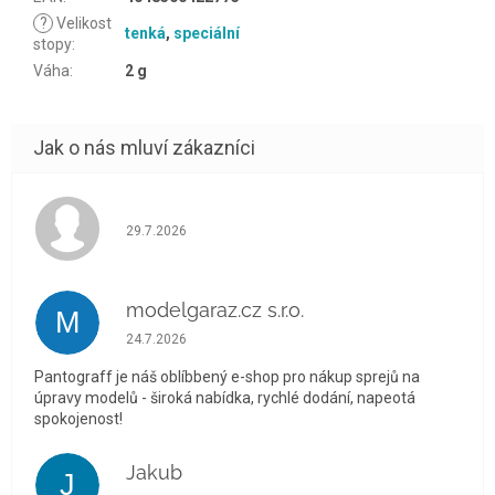
?
Velikost
tenká
,
speciální
stopy
:
Váha
:
2 g
Hodnocení obchodu je 5 z 5 hvězdiček.
29.7.2026
modelgaraz.cz s.r.o.
M
Hodnocení obchodu je 5 z 5 hvězdiček.
24.7.2026
Pantograff je náš oblíbbený e-shop pro nákup sprejů na
úpravy modelů - široká nabídka, rychlé dodání, napeotá
spokojenost!
Jakub
J