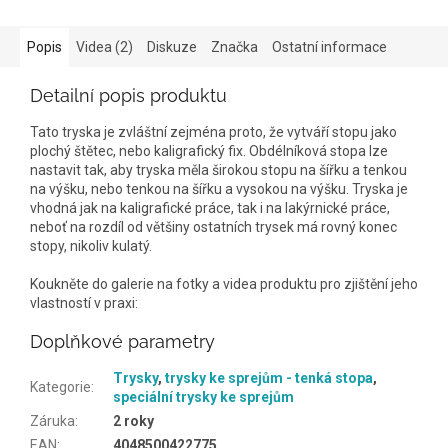
Popis
Videa (2)
Diskuze
Značka
Ostatní informace
Detailní popis produktu
Tato tryska je zvláštní zejména proto, že vytváří stopu jako
plochý štětec, nebo kaligrafický fix. Obdélníková stopa lze
nastavit tak, aby tryska měla širokou stopu na šířku a tenkou
na výšku, nebo tenkou na šířku a vysokou na výšku. Tryska je
vhodná jak na kaligrafické práce, tak i na lakýrnické práce,
neboť na rozdíl od většiny ostatních trysek má rovný konec
stopy, nikoliv kulatý.
Koukněte do galerie na fotky a videa produktu pro zjištění jeho
vlastností v praxi:
Doplňkové parametry
Trysky
,
trysky ke sprejům - tenká stopa
,
Kategorie
:
speciální trysky ke sprejům
Záruka
:
2 roky
EAN
:
4048500422775