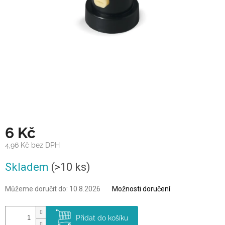
6 Kč
4,96 Kč bez DPH
Měrná
Skladem
(>10 ks)
cena:
Můžeme doručit do:
10.8.2026
Možnosti doručení
Přidat do košíku