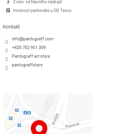
2 min. od hlavního nádraží
možnost parkování u OD Tesco
Kontakt
info
@
pantograff.com
+420 702 951 309
Pantograff art store
pantograffstore