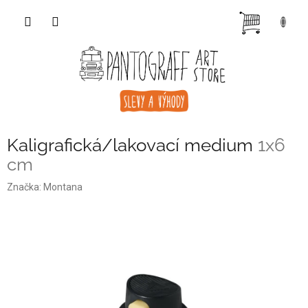
Přejít
NÁKUP
na
obsah
KOŠÍK
Kaligrafická/lakovací medium
1x6
cm
Značka:
Montana