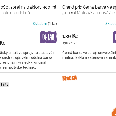
Sol sprej na traktory 400 ml
Grand prix černá barva ve sp
ginálních odstínů
500 ml
Matná/saténová/les
Skladem
(1 ks)
Skla
139 Kč
 Kč
Měrná
278 Kč / 1 l
cena:
řský smalt ve spreji, na plastové i
Černá barva ve spreji, univerzální
 části strojů, velmi odolná barva
matná, lesklá a saténová variant
ofesionální výsledky, originál
ny zemědělské techniky