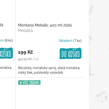
tá
Montana Metallic 400 ml zlatá
Metalíza
dem
(8 ks)
Skladem
(7 ks)
199 Kč
Měrná
497,50 Kč / 1 l
cena:
metalíza,
Akrylický, metalický sprej, zlatá metalíza,
nízký tlak, pololesklý výsledek