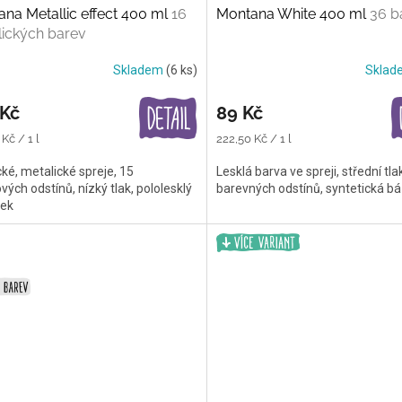
na Metallic effect 400 ml
16
Montana White 400 ml
36 b
ických barev
Skladem
(6 ks)
Skla
 Kč
89 Kč
Měrná
Kč / 1 l
222,50 Kč / 1 l
cena:
cké, metalické spreje, 15
Lesklá barva ve spreji, střední tla
vých odstínů, nízký tlak, pololesklý
barevných odstínů, syntetická b
dek