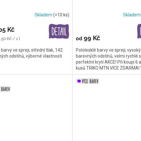
Skladem
(>10 ks)
Sklade
05 Kč
99 Kč
od
,50 Kč / 1 l
 barvy ve spreji, střední tlak, 142
Pololesklé barvy ve spreji, vysoký 
ých odstínů, výborné vlastnosti
barevných odstínů, velmi rychlé s
perfektní krytí AKCE! Při koupi 6 a
kusů TRIKO MTN VICE ZDARMA! V
popisu...