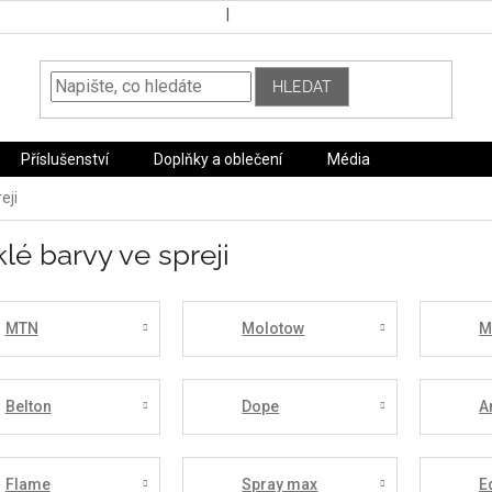
HLEDAT
Příslušenství
Doplňky a oblečení
Média
eji
lé barvy ve spreji
MTN
Molotow
M
Belton
Dope
A
Flame
Spray max
E