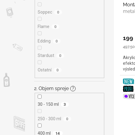
Monta
metal
Soppec
0
Flame
0
199
Edding
0
Měrná
497,50 
cena:
Stardust
0
Akryli
efekto
výsle
Ostatní
0
2. Objem spreje
?
30 - 150 ml
3
250 - 300 ml
0
400 ml
14