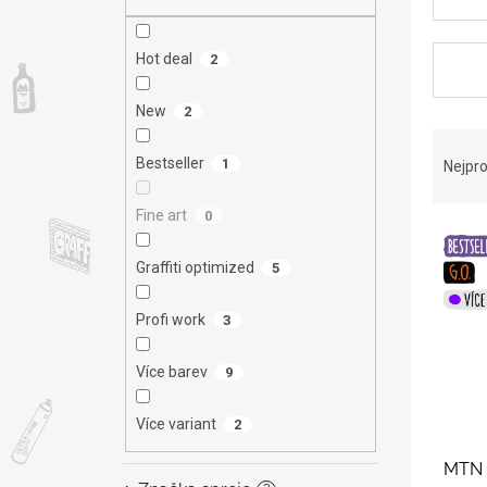
n
e
l
Hot deal
2
New
2
Ř
a
Bestseller
1
Nejpro
z
e
Fine art
0
V
n
ý
í
Graffiti optimized
5
p
p
i
r
Profi work
3
s
o
p
d
Více barev
9
r
u
o
k
d
t
Více variant
2
u
ů
MTN 
k