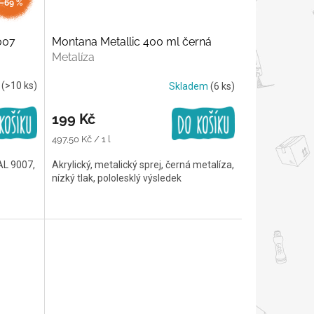
–69 %
007
Montana Metallic 400 ml černá
Metalíza
m
(>10 ks)
Skladem
(6 ks)
199 Kč
Měrná
497,50 Kč / 1 l
cena:
RAL 9007,
Akrylický, metalický sprej, černá metalíza,
nízký tlak, pololesklý výsledek