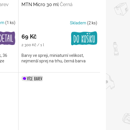
arev
MTN Micro 30 ml
Černá
dem
(1 ks)
Skladem
(2 ks)
69 Kč
Měrná
2 300 Kč / 1 l
cena:
k, 36
Barvy ve spreji, miniaturní velikost,
áze
nejmenší sprej na trhu, černá barva