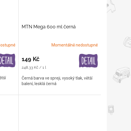
MTN Mega 600 ml černá
ostupné
Momentálně nedostupné
149 Kč
Měrná
248,33 Kč / 1 l
cena:
ětší
Černá barva ve spreji, vysoký tlak, větší
balení, lesklá černá