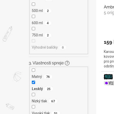
Ambro
500 ml
2
5 ori
600 ml
4
750 ml
2
159
Výhodné balíčky
0
Karosá
kovové
pro pr
3. Vlastnosti spreje
?
odstí
Matný
76
Lesklý
25
Nízký tlak
67
Vysoký tlak
51