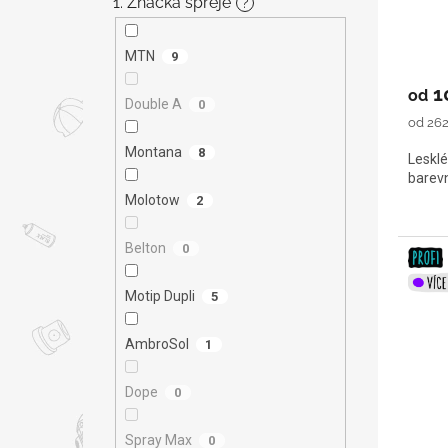
1. Značka spreje
?
t
ů
MTN
9
1
od
Double A
0
Měrná
od 262
cena:
Montana
8
Lesklé
barevn
Molotow
2
Belton
0
Motip Dupli
5
AmbroSol
1
Dope
0
Spray Max
0