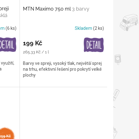
reji
MTN Maximo 750 ml
3 barvy
klá
dem
(6 ks)
Skladem
(2 ks)
199 Kč
Měrná
265,33 Kč / 1 l
cena:
 využití,
Barvy ve spreji, vysoký tlak, největší sprej
a
na trhu, efektivní řešení pro pokrytí velké
plochy
259 Kč