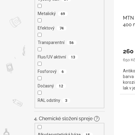
Metalický
69
MTN A
400 
Efektový
74
Transparentní
56
260
Fluo/UV aktivní
13
Měrná
650 Kč 
cena:
Antiko
Fosforový
6
barva 
korozi
Dočasný
12
lak v 
RAL odstíny
3
4. Chemické složení spreje
?
Alkyd+syntetická báze
15