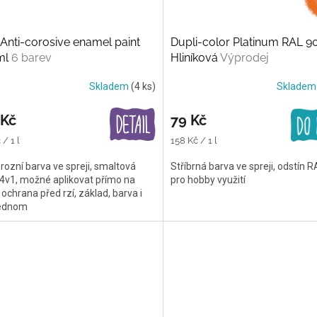
nti-corosive enamel paint
Dupli-color Platinum RAL 9
ml
6 barev
Hliníková
Výprodej
Skladem
(4 ks)
Sklade
 Kč
79 Kč
Měrná
/ 1 l
158 Kč / 1 l
cena:
rozní barva ve spreji, smaltová
Stříbrná barva ve spreji, odstín 
4v1, možné aplikovat přímo na
pro hobby využití
 ochrana před rzí, základ, barva i
jednom