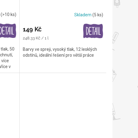
m
(>10 ks)
Skladem
(5 ks)
149 Kč
Měrná
248,33 Kč / 1 l
cena:
tlak, 50
Barvy ve spreji, vysoký tlak, 12 lesklých
chnutí,
odstínů, ideální řešení pro větší práce
 více
íce v