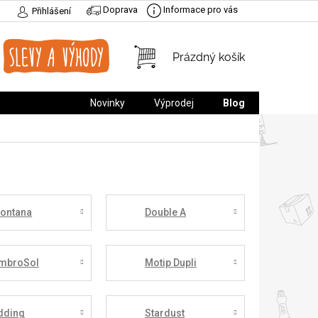
Doprava
Informace pro vás
Přihlášení
NÁKUPNÍ
Prázdný košík
KOŠÍK
Novinky
Výprodej
Blog
ontana
Double A
mbroSol
Motip Dupli
dding
Stardust