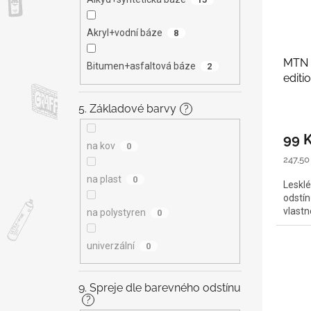
Akryl+vodní báze
8
MTN 
Bitumen+asfaltová báze
2
editi
5. Základové barvy
?
99 
na kov
0
Měrná
247,50 
cena:
na plast
0
Lesklé
odstín
vlastno
na polystyren
0
univerzální
0
9. Spreje dle barevného odstínu
?