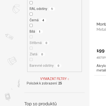
RAL odstíny
1
Černá
4
Monta
Metal
Bílá
1
Stříbrná
0
199
Zlatá
0
Měrná
497,50 
cena:
Barevné odstíny
0
Akryli
metalí
VYMAZAT FILTRY
Položek k zobrazení:
25
Top 10 produktů