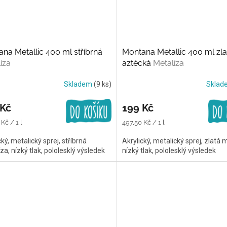
na Metallic 400 ml stříbrná
Montana Metallic 400 ml zla
íza
aztécká
Metalíza
Skladem
(9 ks)
Skla
 Kč
199 Kč
Měrná
Kč / 1 l
497,50 Kč / 1 l
cena:
cký, metalický sprej, stříbrná
Akrylický, metalický sprej, zlatá 
za, nízký tlak, pololesklý výsledek
nízký tlak, pololesklý výsledek