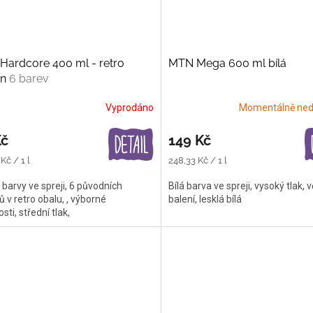
Hardcore 400 ml - retro
MTN Mega 600 ml bílá
on
6 barev
Vyprodáno
Momentálně ned
Kč
149 Kč
Měrná
Kč / 1 l
248,33 Kč / 1 l
cena:
 barvy ve spreji, 6 původních
Bílá barva ve spreji, vysoký tlak, v
ů v retro obalu, , výborné
balení, lesklá bílá
sti, střední tlak,