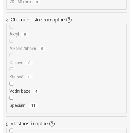
20 - 60 mm
0
4. Chemické složení náplně
?
Akryl
0
Alkohol/lihové
0
Olejové
0
Křídové
0
Vodní báze
4
Speciální
11
5. Vlastnosti náplně
?