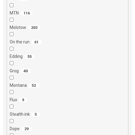
MTN
116
Molotow
203
On the run
61
Edding
55
Grog
40
Montana
52
Flux
9
Stealth ink
5
Dope
29