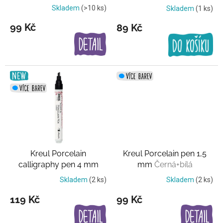
k
Skladem
(>10 ks)
Skladem
(1 ks)
t
99 Kč
89 Kč
ů
Kreul Porcelain
Kreul Porcelain pen 1,5
calligraphy pen 4 mm
mm
Černá+bílá
Černá+bílá
Skladem
(2 ks)
Skladem
(2 ks)
119 Kč
99 Kč