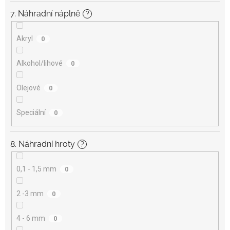
7. Náhradní náplně
?
Akryl
0
Alkohol/lihové
0
Olejové
0
Speciální
0
8. Náhradní hroty
?
0,1 - 1,5 mm
0
2 -3 mm
0
4 - 6 mm
0