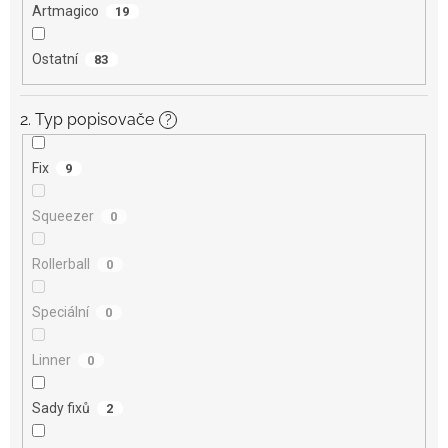
Artmagico
19
Ostatní
83
2. Typ popisovače
?
Fix
9
Squeezer
0
Rollerball
0
Speciální
0
Linner
0
Sady fixů
2