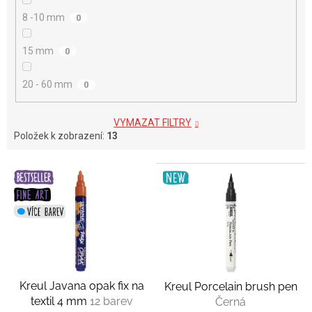
8 -10 mm
0
15 mm
0
20 - 60 mm
0
VYMAZAT FILTRY
Položek k zobrazení:
13
V
ý
p
i
s
p
r
o
Kreul Javana opak fix na
Kreul Porcelain brush pen
d
textil 4 mm
12 barev
Černá
u