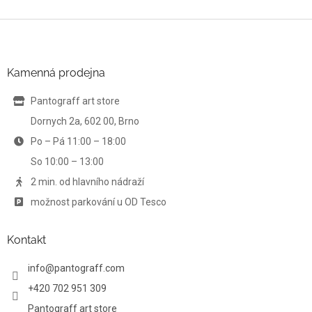
v
l
Z
á
á
d
p
a
a
Kamenná prodejna
c
t
í
í
Pantograff art store
p
r
Dornych 2a, 602 00, Brno
v
Po – Pá 11:00 – 18:00
k
y
So 10:00 – 13:00
v
ý
2 min. od hlavního nádraží
p
možnost parkování u OD Tesco
i
s
u
Kontakt
info
@
pantograff.com
+420 702 951 309
Pantograff art store