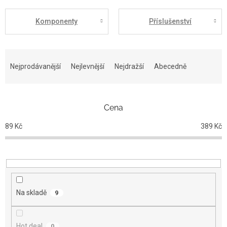
Komponenty
Příslušenství
Ř
a
Nejprodávanější
Nejlevnější
Nejdražší
Abecedně
z
e
n
Cena
í
p
89
Kč
389
Kč
r
o
d
u
k
t
Na skladě
9
ů
Hot deal
0