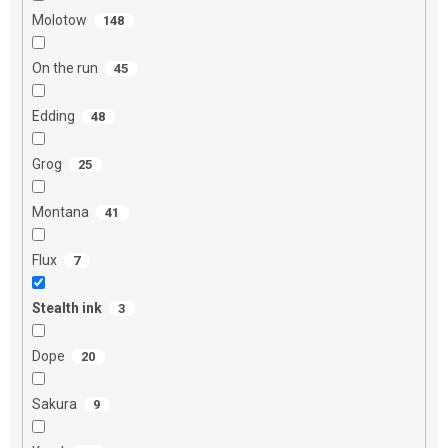
Molotow
148
On the run
45
Edding
48
Grog
25
Montana
41
Flux
7
Stealth ink
3
Dope
20
Sakura
9