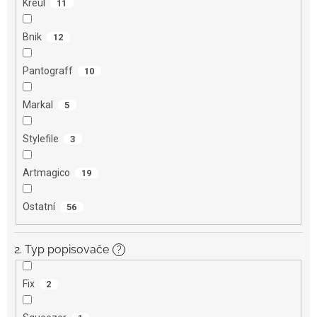
Kreul
11
Bnik
12
Pantograff
10
Markal
5
Stylefile
3
Artmagico
19
Ostatní
56
2. Typ popisovače
?
Fix
2