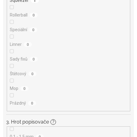
Squeezer
1
Rollerball
0
Speciální
0
Linner
0
Sady fixů
0
Štětcový
0
Mop
0
Prázdný
0
3. Hrot popisovače
?
0,1 - 1,5 mm
0