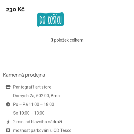
230 Kč
3
položek celkem
O
v
l
Z
á
á
d
p
a
a
Kamenná prodejna
c
t
í
í
Pantograff art store
p
r
Dornych 2a, 602 00, Brno
v
Po – Pá 11:00 – 18:00
k
y
So 10:00 – 13:00
v
ý
2 min. od hlavního nádraží
p
možnost parkování u OD Tesco
i