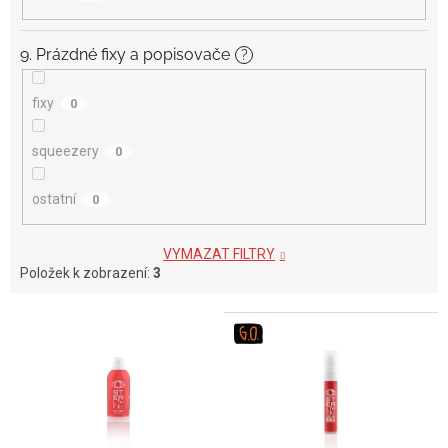
9. Prázdné fixy a popisovače
?
fixy
0
squeezery
0
ostatní
0
VYMAZAT FILTRY
Položek k zobrazení:
3
V
ý
p
i
s
p