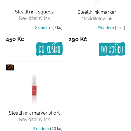
r
o
Stealth ink squeez
Stealth ink marker
d
Neviditelný ink
Neviditelný ink
u
k
Skladem
(7 ks)
Skladem
(9 ks)
t
450 Kč
290 Kč
ů
Stealth ink marker short
Neviditelný ink
Skladem
(10 ks)