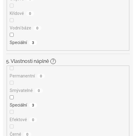
Křídové
0
Vodní báze
0
Speciální
3
5. Vlastnosti náplně
?
Permanentní
0
Smývatelné
0
Speciální
3
Efektové
0
Černé
0