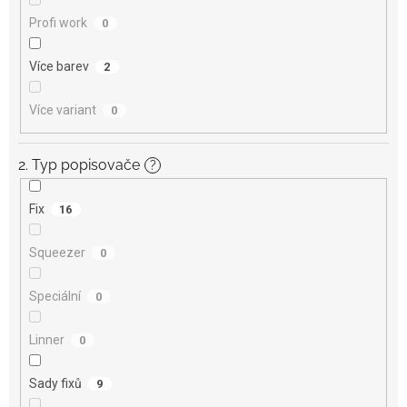
Profi work
0
Více barev
2
Více variant
0
2. Typ popisovače
?
Fix
16
Squeezer
0
Speciální
0
Linner
0
Sady fixů
9