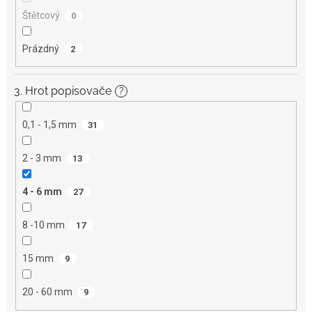
Štětcový
0
Prázdný
2
3. Hrot popisovače
?
0,1 - 1,5 mm
31
2 - 3 mm
13
4 - 6 mm
27
8 -10 mm
17
15 mm
9
20 - 60 mm
9