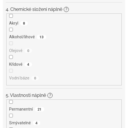
4. Chemické složení náplně
?
Akryl
8
Alkohol/lihové
13
Olejové
0
Křídové
4
Vodní báze
0
5. Vlastnosti náplně
?
Permanentní
21
Smývatelné
4