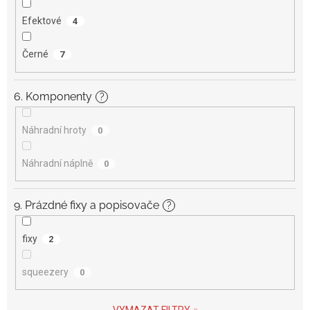
Efektové
4
Černé
7
6. Komponenty
?
Náhradní hroty
0
Náhradní náplně
0
9. Prázdné fixy a popisovače
?
fixy
2
squeezery
0