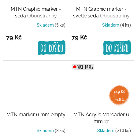
MTN Graphic marker -
MTN Graphic marker -
šedá
Oboustranný
světle šedá
Oboustranný
Skladem
(5 ks)
Skladem
(4 ks)
79 Kč
79 Kč
149 Kč
až
–16 %
MTN marker 6 mm empty
MTN Acrylic Marcador 6
mm
17
Skladem
(3 ks)
Skladem
(>10 ks)