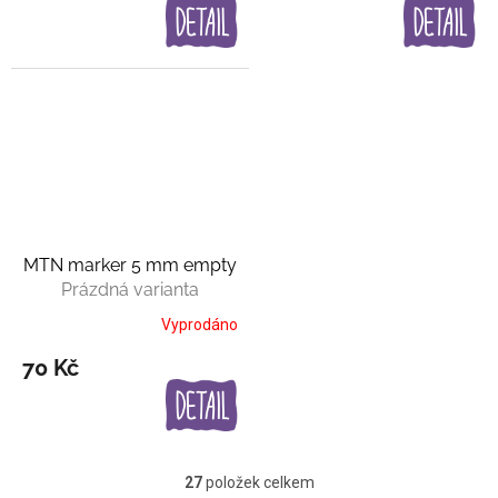
MTN marker 5 mm empty
Prázdná varianta
Vyprodáno
70 Kč
27
položek celkem
O