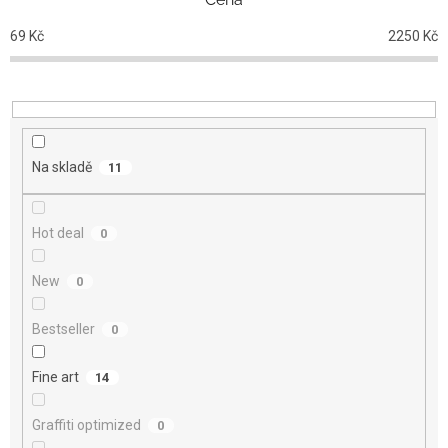
í
p
69
Kč
2250
Kč
r
o
d
u
k
t
Na skladě
11
ů
Hot deal
0
New
0
Bestseller
0
Fine art
14
Graffiti optimized
0