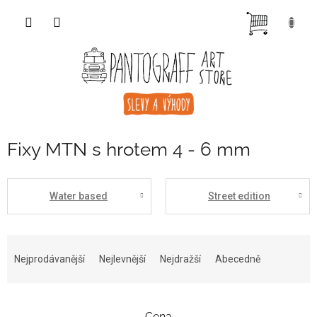
Přejít
NÁKUP
na
obsah
KOŠÍK
Fixy MTN s hrotem 4 - 6 mm
Water based
Street edition
Ř
a
Nejprodávanější
Nejlevnější
Nejdražší
Abecedně
z
e
n
Cena