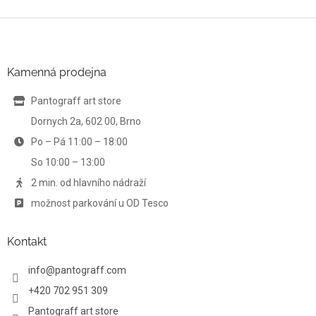
v
l
Z
á
á
d
p
a
a
Kamenná prodejna
c
t
í
í
Pantograff art store
p
r
Dornych 2a, 602 00, Brno
v
Po – Pá 11:00 – 18:00
k
y
So 10:00 – 13:00
v
ý
2 min. od hlavního nádraží
p
možnost parkování u OD Tesco
i
s
u
Kontakt
info
@
pantograff.com
+420 702 951 309
Pantograff art store