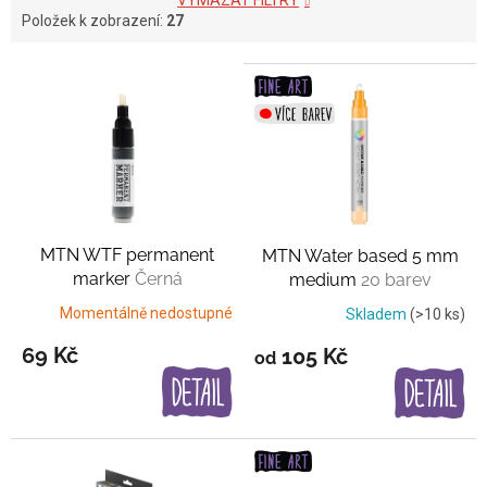
VYMAZAT FILTRY
Položek k zobrazení:
27
V
ý
p
i
s
p
r
o
MTN WTF permanent
MTN Water based 5 mm
d
marker
Černá
medium
20 barev
u
k
Momentálně nedostupné
Skladem
(>10 ks)
t
69 Kč
105 Kč
od
ů