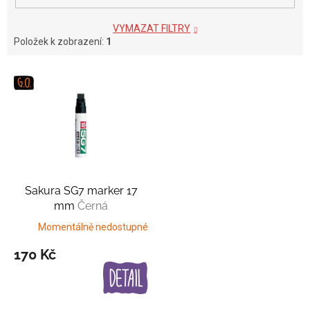
VYMAZAT FILTRY
Položek k zobrazení:
1
V
ý
p
i
s
p
r
o
Sakura SG7 marker 17
d
mm
Černá
u
k
Momentálně nedostupné
t
170 Kč
ů