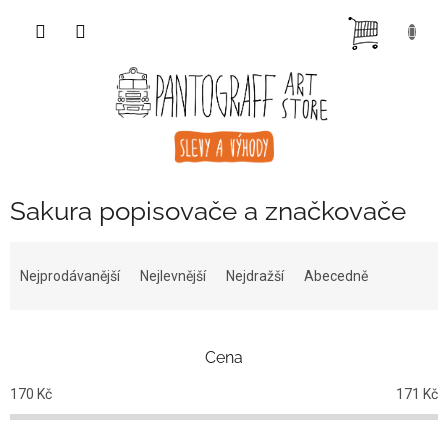
Přejít
NÁKUP
na
obsah
KOŠÍK
Sakura popisovače a značkovače
Ř
a
Nejprodávanější
Nejlevnější
Nejdražší
Abecedně
z
e
n
Cena
í
p
170
Kč
171
Kč
r
o