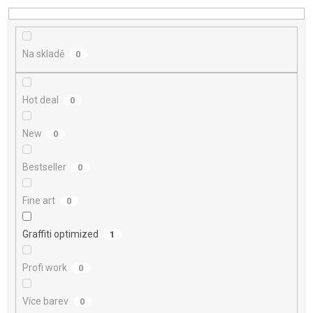
d
u
k
t
Na skladě
0
ů
Hot deal
0
New
0
Bestseller
0
Fine art
0
Graffiti optimized
1
Profi work
0
Více barev
0