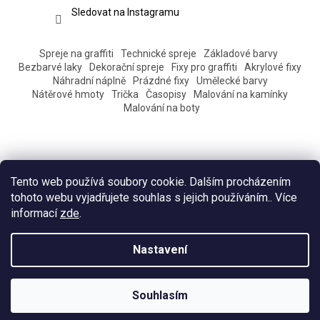
Sledovat na Instagramu
Spreje na graffiti
Technické spreje
Základové barvy
Bezbarvé laky
Dekorační spreje
Fixy pro graffiti
Akrylové fixy
Náhradní náplně
Prázdné fixy
Umělecké barvy
Nátěrové hmoty
Trička
Časopisy
Malování na kamínky
Malování na boty
Tento web používá soubory cookie. Dalším procházením
tohoto webu vyjadřujete souhlas s jejich používáním.. Více
informací
zde
.
Vytvořil Shoptet
Nastavení
Copyright 2026
Eshop Pantograff art store
. Všechna práva
Souhlasím
vyhrazena.