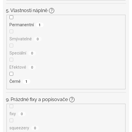
5. Vlastnosti náplně
?
Permanentní
1
Smývatelné
0
Speciální
0
Efektové
0
Černé
1
9. Prázdné fixy a popisovače
?
fixy
0
squeezery
0