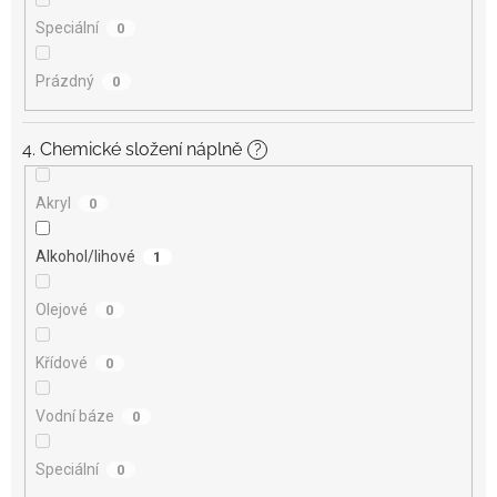
Speciální
0
Prázdný
0
4. Chemické složení náplně
?
Akryl
0
Alkohol/lihové
1
Olejové
0
Křídové
0
Vodní báze
0
Speciální
0