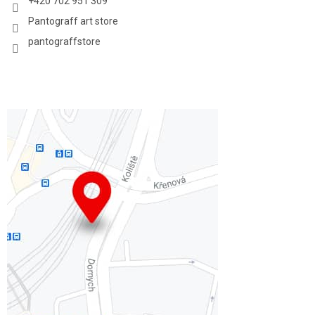
+420 702 951 309
Pantograff art store
pantograffstore