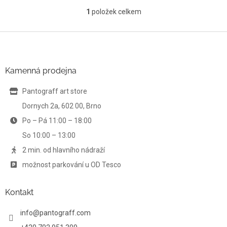
1
položek celkem
O
v
l
Z
á
á
d
p
a
a
Kamenná prodejna
c
t
í
í
Pantograff art store
p
r
Dornych 2a, 602 00, Brno
v
Po – Pá 11:00 – 18:00
k
y
So 10:00 – 13:00
v
ý
2 min. od hlavního nádraží
p
možnost parkování u OD Tesco
i
s
u
Kontakt
info
@
pantograff.com