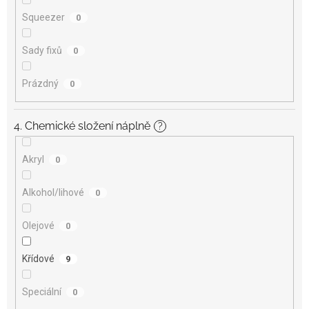
Squeezer
0
Sady fixů
0
Prázdný
0
4. Chemické složení náplně
?
Akryl
0
Alkohol/lihové
0
Olejové
0
Křídové
9
Speciální
0