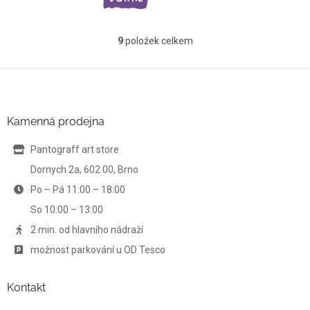
9
položek celkem
O
v
l
Z
á
á
d
p
a
a
Kamenná prodejna
c
t
í
í
Pantograff art store
p
r
Dornych 2a, 602 00, Brno
v
Po – Pá 11:00 – 18:00
k
y
So 10:00 – 13:00
v
ý
2 min. od hlavního nádraží
p
možnost parkování u OD Tesco
i
s
u
Kontakt