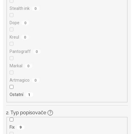
Stealth ink
0
Dope
0
Kreul
0
Pantograff
0
Markal
0
Artmagico
0
Ostatní
1
2. Typ popisovače
?
Fix
9