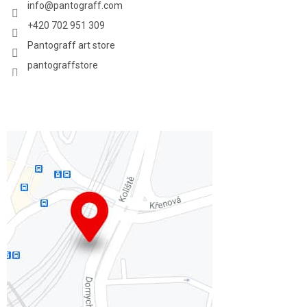
info
@
pantograff.com
+420 702 951 309
Pantograff art store
pantograffstore