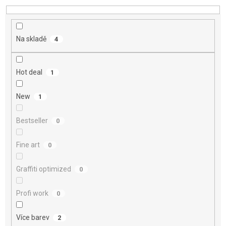
d
u
k
t
Na skladě
4
ů
Hot deal
1
New
1
Bestseller
0
Fine art
0
Graffiti optimized
0
Profi work
0
Více barev
2