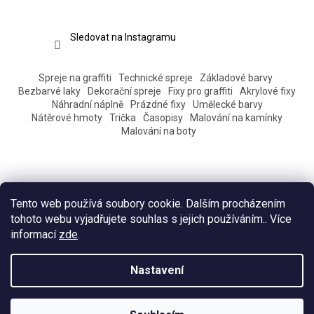
Sledovat na Instagramu
Spreje na graffiti
Technické spreje
Základové barvy
Bezbarvé laky
Dekorační spreje
Fixy pro graffiti
Akrylové fixy
Náhradní náplně
Prázdné fixy
Umělecké barvy
Nátěrové hmoty
Trička
Časopisy
Malování na kamínky
Malování na boty
Tento web používá soubory cookie. Dalším procházením
tohoto webu vyjadřujete souhlas s jejich používáním.. Více
informací
zde
.
Vytvořil Shoptet
Nastavení
Copyright 2026
Eshop Pantograff art store
. Všechna práva