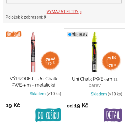
VYMAZAT FILTRY
Položek k zobrazení:
9
V
ý
p
i
s
79 Kč
79 Kč
p
až
–75 %
–75 %
r
o
VÝPRODEJ - Uni Chalk
Uni Chalk PWE-5m
11
d
PWE-5m - metalická
barev
u
červená
k
Skladem
(>10 ks)
Skladem
(>10 ks)
t
19 Kč
19 Kč
od
ů