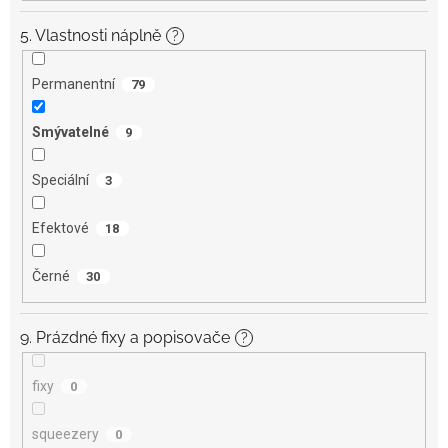
5. Vlastnosti náplně
?
Permanentní
79
Smývatelné
9
Speciální
3
Efektové
18
Černé
30
9. Prázdné fixy a popisovače
?
fixy
0
squeezery
0