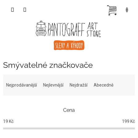
Přejít
NÁKUP
na
obsah
KOŠÍK
Smývatelné značkovače
Ř
a
Nejprodávanější
Nejlevnější
Nejdražší
Abecedně
z
e
n
Cena
í
p
19
Kč
199
Kč
r
o