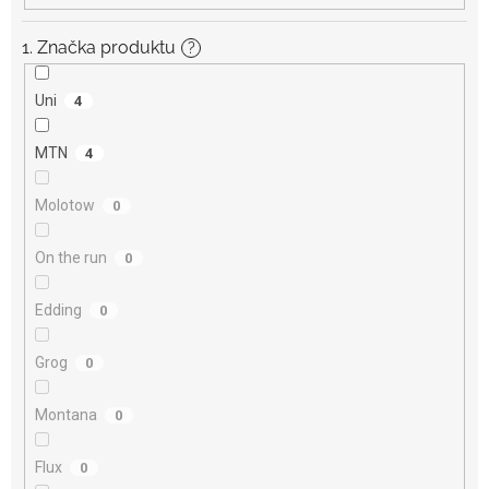
1. Značka produktu
?
Uni
4
MTN
4
Molotow
0
On the run
0
Edding
0
Grog
0
Montana
0
Flux
0