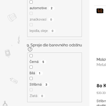
automotive
2
značkovací
0
lepidla, oleje
0
9. Spreje dle barevného odstínu
?
Molo
Černá
5
Meta
Bílá
1
Stříbrná
80 
3
Měrná
533,33 
Zlatá
0
cena:
Stříbr
skvělé