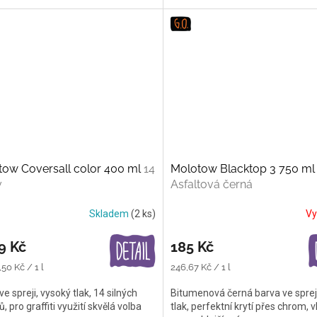
tow Coversall color 400 ml
14
Molotow Blacktop 3 750 ml
v
Asfaltová černá
Skladem
(2 ks)
Vy
9 Kč
185 Kč
Měrná
50 Kč / 1 l
246,67 Kč / 1 l
cena:
ve spreji, vysoký tlak, 14 silných
Bitumenová černá barva ve sprej
, pro graffiti využití skvělá volba
tlak, perfektní krytí přes chrom,