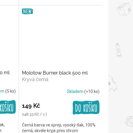
0 ml
Molotow Burner black 500 ml
Kryvá černá
dem
(5 ks)
Skladem
(>10 ks)
149 Kč
Měrná
248,33 Kč / 1 l
cena:
ak,
Černá barva ve spreji, vysoký tlak, 100%
k
černá, skvěle kryje přes chrom