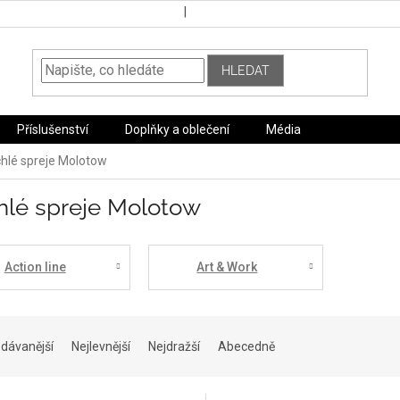
HLEDAT
Příslušenství
Doplňky a oblečení
Média
hlé spreje Molotow
hlé spreje Molotow
Action line
Art & Work
dávanější
Nejlevnější
Nejdražší
Abecedně