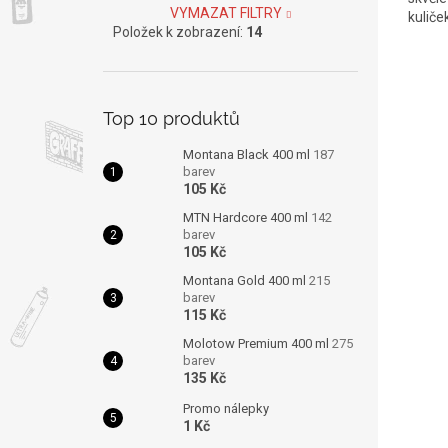
VYMAZAT FILTRY
kuliče
Položek k zobrazení:
14
Top 10 produktů
Montana Black 400 ml
187
barev
105 Kč
MTN Hardcore 400 ml
142
barev
105 Kč
Montana Gold 400 ml
215
barev
115 Kč
Molotow Premium 400 ml
275
barev
135 Kč
Promo nálepky
1 Kč