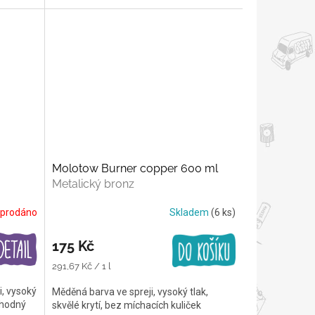
Molotow Burner copper 600 ml
Metalický bronz
prodáno
Skladem
(6 ks)
175 Kč
Měrná
291,67 Kč / 1 l
cena:
i, vysoký
Měděná barva ve spreji, vysoký tlak,
 vhodný
skvělé krytí, bez míchacích kuliček