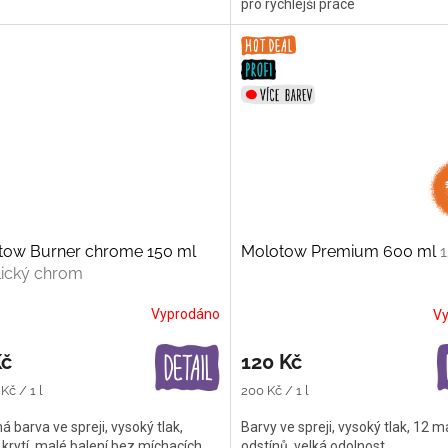
pro rychlejší práce
tow Burner chrome 150 ml
Molotow Premium 600 ml
1
lický chrom
Vyprodáno
V
Kč
120 Kč
Měrná
Kč / 1 l
200 Kč / 1 l
cena:
ná barva ve spreji, vysoký tlak,
Barvy ve spreji, vysoký tlak, 12 
 krytí, malé balení bez míchacích
odstínů, velká odolnost