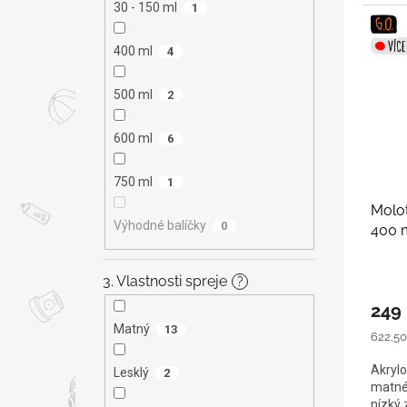
30 - 150 ml
1
400 ml
4
500 ml
2
600 ml
6
750 ml
1
Molo
Výhodné balíčky
0
400 
3. Vlastnosti spreje
?
249
Matný
13
Měrná
622,50 
cena:
Akrylo
Lesklý
2
matné 
nízký