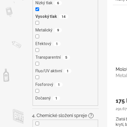
Nízký tlak
6
Vysoký tlak
14
Metalický
9
Efektový
1
Transparentní
5
Molo
Fluo/UV aktivní
1
Metal
Fosforový
1
Dočasný
1
175 
Měrná
291,67 
cena:
4. Chemické složení spreje
?
Zlatá 
krytí,