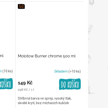
ml
Molotow Burner chrome 500 ml
em
(10 ks)
Skladem
(>10 ks)
149 Kč
Měrná
298 Kč / 1 l
cena:
Stříbrná barva ve spreji, vysoký tlak,
skvělé krytí, bez míchacích kuliček