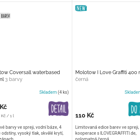
tow Coversall waterbased
Molotow I Love Graffiti 400 
ml
3 barvy
černá
Skladem
(4 ks)
Sklad
 Kč
110 Kč
Kč / 1 l
vé barvy ve spreji, vodní báze, 4
Limitovaná edice barev ve spreji,
odstíny, vysoký tlak, skvělé krytí,
kooperace s ILOVEGRAFFITI.de,
 zápach
polomatná černá