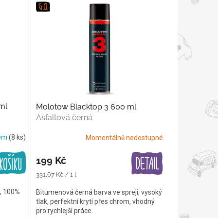
ml
Molotow Blacktop 3 600 ml
Asfaltová černá
dem
(8 ks)
Momentálně nedostupné
199 Kč
Měrná
331,67 Kč / 1 l
cena:
k, 100%
Bitumenová černá barva ve spreji, vysoký
tlak, perfektní krytí přes chrom, vhodný
pro rychlejší práce