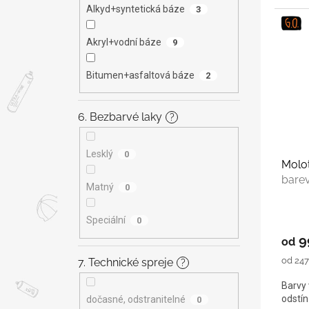
Alkyd+syntetická báze
3
Akryl+vodní báze
9
Bitumen+asfaltová báze
2
6. Bezbarvé laky
?
Lesklý
0
Molo
bare
Matný
0
Speciální
0
9
od
Měrná
od 247,
7. Technické spreje
?
cena:
Barvy 
odstínů
dočasné, odstranitelné
0