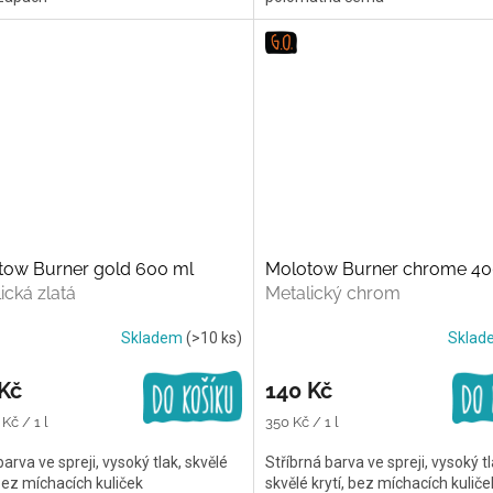
tow Burner gold 600 ml
Molotow Burner chrome 40
ická zlatá
Metalický chrom
Skladem
(>10 ks)
Skla
Kč
140 Kč
Měrná
Kč / 1 l
350 Kč / 1 l
cena:
barva ve spreji, vysoký tlak, skvělé
Stříbrná barva ve spreji, vysoký tl
 bez míchacích kuliček
skvělé krytí, bez míchacích kuliče