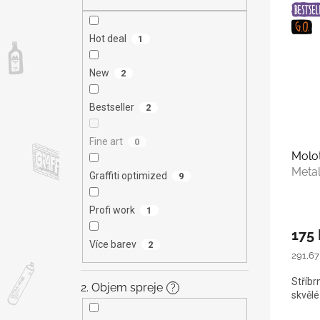
V
n
n
ý
í
e
p
p
l
Hot deal
1
i
r
s
o
New
2
p
d
r
u
Bestseller
2
o
k
d
t
u
Fine art
ů
0
Molo
k
Meta
t
Graffiti optimized
9
ů
Profi work
1
175 
Více barev
2
Měrná
291,67 
cena:
Stříbr
2. Objem spreje
?
skvělé