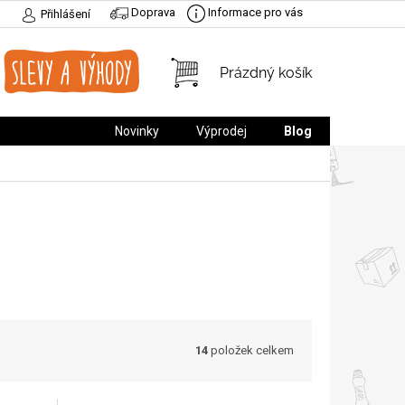
Doprava
Informace pro vás
Přihlášení
NÁKUPNÍ
Prázdný košík
KOŠÍK
Novinky
Výprodej
Blog
14
položek celkem