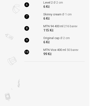
Level 2
Ø 2 cm
6 Kč
Skinny cream
Ø 1 cm
6 Kč
MTN 94 400 ml
216 barev
115 Kč
Original cap
Ø 2 cm
6 Kč
MTN Vice 400 ml
50 barev
99 Kč