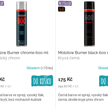
tow Burner chrome 600 ml
Molotow Burner black 600 
lický chrom
Kryvá černá
Skladem
(>10 ks)
Skla
Kč
175 Kč
Měrná
Kč / 1 l
291,67 Kč / 1 l
cena:
ná barva ve spreji, vysoký tlak,
Černá barva ve spreji, vysoký tla
 krytí, bez míchacích kuliček
černá, skvěle kryje přes chrom