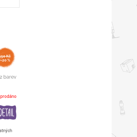
150 Kč
–20 %
2 barev
yprodáno
matných