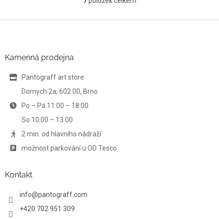
7
položek celkem
O
v
l
Z
á
á
d
p
a
a
Kamenná prodejna
c
t
í
í
Pantograff art store
p
r
Dornych 2a, 602 00, Brno
v
Po – Pá 11:00 – 18:00
k
y
So 10:00 – 13:00
v
ý
2 min. od hlavního nádraží
p
možnost parkování u OD Tesco
i
s
u
Kontakt
info
@
pantograff.com
+420 702 951 309