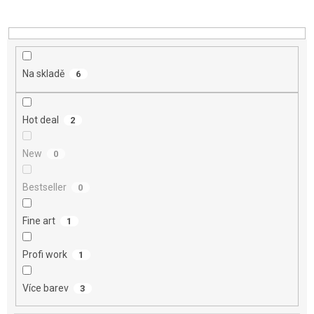
o
d
u
k
t
Na skladě
6
ů
Hot deal
2
New
0
Bestseller
0
Fine art
1
Profi work
1
Více barev
3