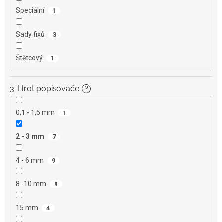
Speciální
1
Sady fixů
3
Štětcový
1
3. Hrot popisovače
?
0,1 - 1,5 mm
1
2 - 3 mm
7
4 - 6 mm
9
8 -10 mm
9
15 mm
4