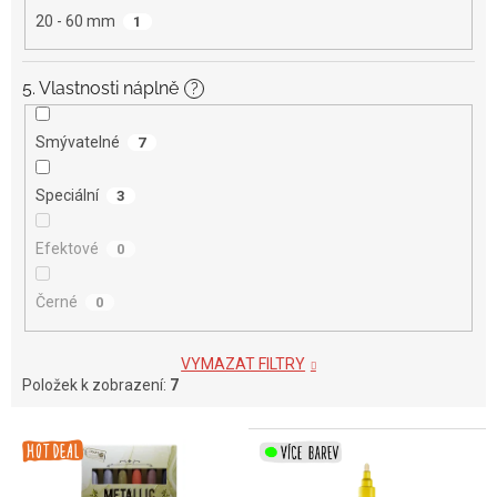
20 - 60 mm
1
5. Vlastnosti náplně
?
Smývatelné
7
Speciální
3
Efektové
0
Černé
0
VYMAZAT FILTRY
Položek k zobrazení:
7
V
ý
p