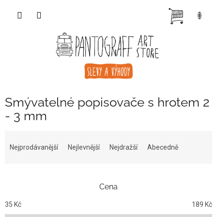
Přejít
NÁKUP
na
obsah
KOŠÍK
Smývatelné popisovače s hrotem 2
- 3 mm
Ř
a
Nejprodávanější
Nejlevnější
Nejdražší
Abecedně
z
e
n
Cena
í
p
35
Kč
189
Kč
r