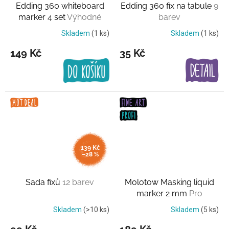
Edding 360 whiteboard
Edding 360 fix na tabule
9
marker 4 set
Výhodné
barev
balení
Skladem
(1 ks)
Skladem
(1 ks)
149 Kč
35 Kč
139 Kč
–28 %
Sada fixů
12 barev
Molotow Masking liquid
marker 2 mm
Pro
maskování
Skladem
(>10 ks)
Skladem
(5 ks)