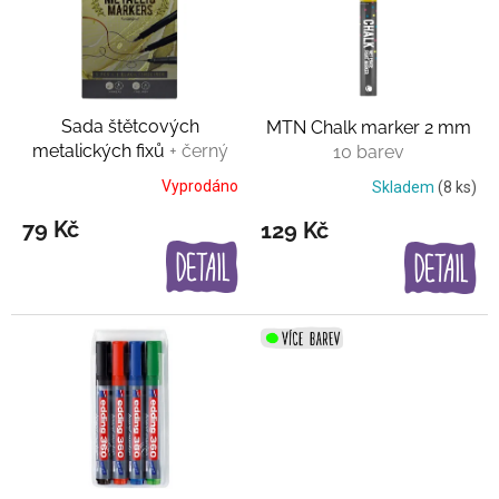
i
s
p
r
o
Sada štětcových
MTN Chalk marker 2 mm
d
metalických fixů
+ černý
10 barev
u
linner zdarma
k
Vyprodáno
Skladem
(8 ks)
t
79 Kč
129 Kč
ů