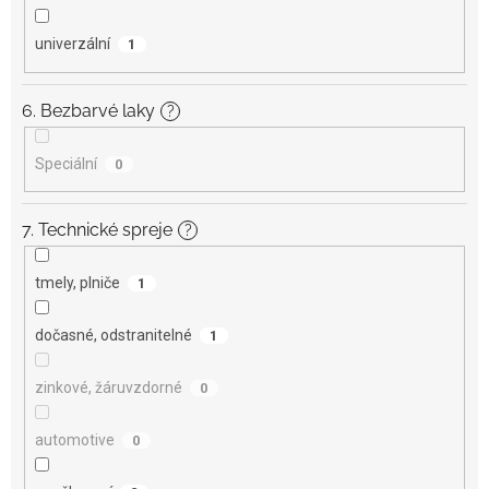
univerzální
1
6. Bezbarvé laky
?
Speciální
0
7. Technické spreje
?
tmely, plniče
1
dočasné, odstranitelné
1
zinkové, žáruvzdorné
0
automotive
0