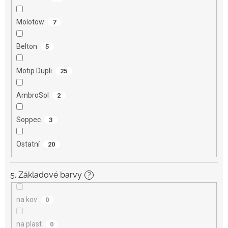
Molotow
7
Belton
5
Motip Dupli
25
AmbroSol
2
Soppec
3
Ostatní
20
5. Základové barvy
?
na kov
0
na plast
0