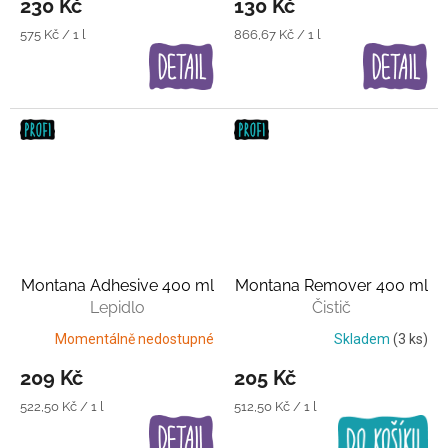
230 Kč
130 Kč
Měrná
Měrná
575 Kč / 1 l
866,67 Kč / 1 l
cena:
cena:
Montana Adhesive 400 ml
Montana Remover 400 ml
Lepidlo
Čistič
Momentálně nedostupné
Skladem
(3 ks)
209 Kč
205 Kč
Měrná
Měrná
522,50 Kč / 1 l
512,50 Kč / 1 l
cena:
cena: