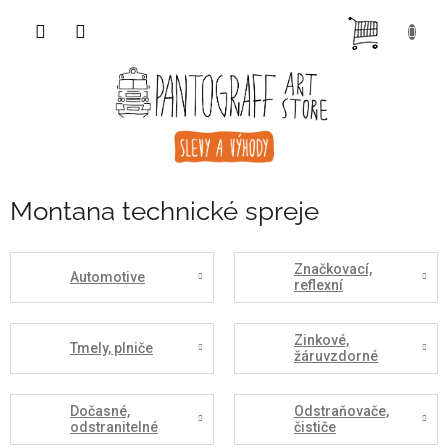
Přejít
NÁKUP
na
obsah
KOŠÍK
Montana technické spreje
Značkovací,
Automotive
reflexní
Zinkové,
Tmely, plniče
žáruvzdorné
Dočasné,
Odstraňovače,
odstranitelné
čističe