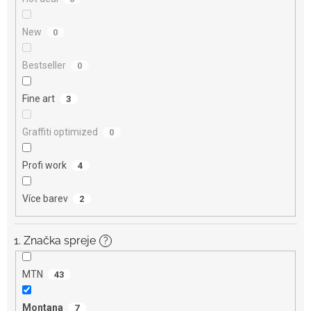
New
0
Bestseller
0
Fine art
3
Graffiti optimized
0
Profi work
4
Více barev
2
1. Značka spreje
?
MTN
43
Montana
7