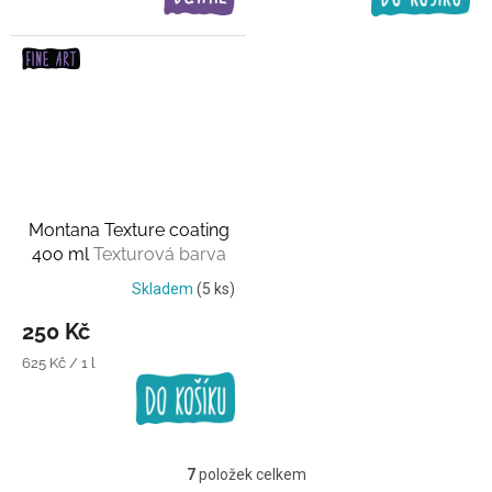
Montana Texture coating
400 ml
Texturová barva
Skladem
(5 ks)
250 Kč
Měrná
625 Kč / 1 l
cena:
7
položek celkem
O