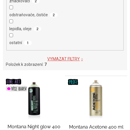
značkovací
2
odstraňovače, čističe
2
lepidla, oleje
2
ostatní
1
VYMAZAT FILTRY
Položek k zobrazení:
7
V
ý
p
i
s
p
r
o
Montana Night glow 400
Montana Acetone 400 ml
d