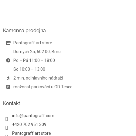
v
l
Z
á
á
d
p
a
a
Kamenná prodejna
c
t
í
í
Pantograff art store
p
r
Dornych 2a, 602 00, Brno
v
Po – Pá 11:00 – 18:00
k
y
So 10:00 – 13:00
v
ý
2 min. od hlavního nádraží
p
možnost parkování u OD Tesco
i
s
u
Kontakt
info
@
pantograff.com
+420 702 951 309
Pantograff art store