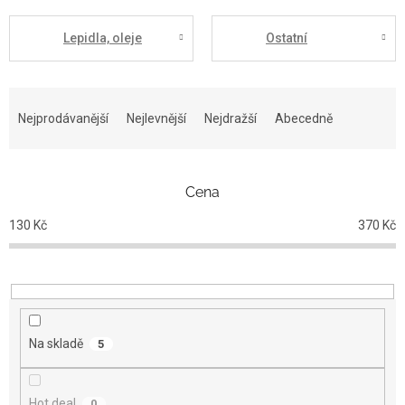
Lepidla, oleje
Ostatní
Ř
a
Nejprodávanější
Nejlevnější
Nejdražší
Abecedně
z
e
n
Cena
í
p
130
Kč
370
Kč
r
o
d
u
k
t
Na skladě
5
ů
Hot deal
0