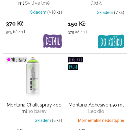
ml
Svítí ve tmě
Čistič
u
k
Skladem
(>10 ks)
Skladem
(7 ks)
t
370 Kč
150 Kč
ů
Měrná
925 Kč / 1 l
Měrná
375 Kč / 1 l
cena:
cena:
Montana Chalk spray 400
Montana Adhesive 150 ml
ml
10 barev
Lepidlo
Skladem
(6 ks)
Momentálně nedostupné