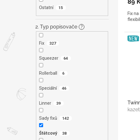
89 
Ostatní
15
Fix na
flexibi
2. Typ popisovače
?
Fix
327
Squeezer
64
Rollerball
6
Speciální
46
Twin
Linner
39
kazet
Sady fixů
142
Štětcový
38