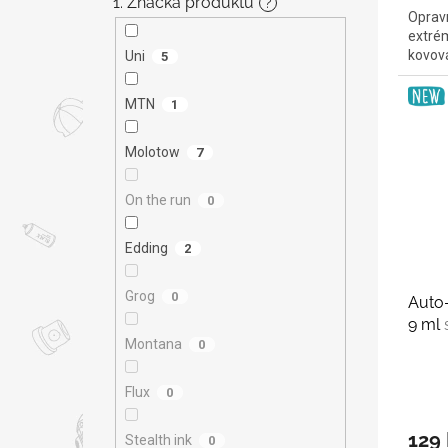
1. Značka produktu
?
Opravn
extrém
kovov
Uni
5
MTN
1
Molotow
7
On the run
0
Edding
2
Grog
0
Auto-
9 ml
Montana
0
Flux
0
129
Stealth ink
0