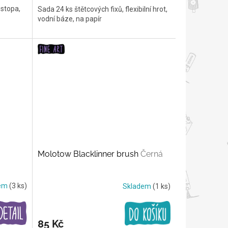
 stopa,
Sada 24 ks štětcových fixů, flexibilní hrot,
vodní báze, na papír
Molotow Blacklinner brush
Černá
dem
(3 ks)
Skladem
(1 ks)
85 Kč