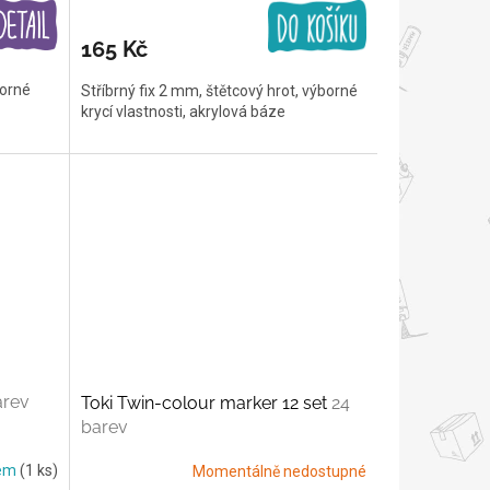
165 Kč
borné
Stříbrný fix 2 mm, štětcový hrot, výborné
krycí vlastnosti, akrylová báze
arev
Toki Twin-colour marker 12 set
24
barev
dem
(1 ks)
Momentálně nedostupné