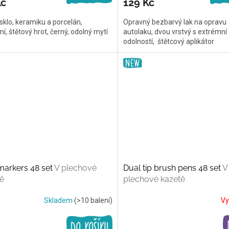
Kč
129 Kč
 sklo, keramiku a porcelán,
Opravný bezbarvý lak na opravu
lní, štětový hrot, černý, odolný mytí
autolaku, dvou vrstvý s extrémní
odolností, štětcový aplikátor
markers 48 set
V plechové
Dual tip brush pens 48 set
V
ě
plechové kazetě
Skladem
(>10 balení)
Vy