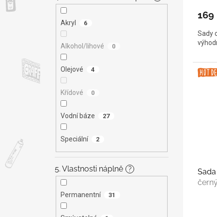
169
Akryl
6
Sady 
výhodn
Alkohol/lihové
0
Olejové
4
Křídové
0
Vodní báze
27
Speciální
2
5. Vlastnosti náplně
?
Sada 
černý
Permanentní
31