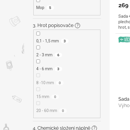
269
Mop
5
Sada 4
plecho
3. Hrot popisovače
?
hrot, 
0,1 - 1,5 mm
3
2 - 3 mm
6
4 - 6 mm
3
8 -10 mm
0
15 mm
0
Sada 
Výho
20 - 60 mm
0
4. Chemické složení náplně
?