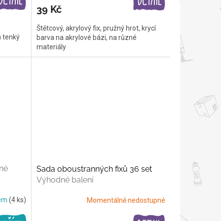
39 Kč
Štětcový, akrylový fix, pružný hrot, krycí
a tenký
barva na akrylové bázi, na různé
materiály
né
Sada oboustranných fixů 36 set
Výhodné balení
dem
(4 ks)
Momentálně nedostupné