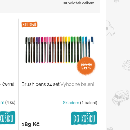
38
položek celkem
229 Kč
–17 %
- černá
Brush pens 24 set
Výhodné balení
dem
(4 ks)
Skladem
(1 balení)
189 Kč