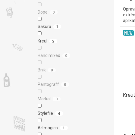
Opravn
Dope
0
extrém
aplik
Sakura
1
Kreul
2
Hand mixed
0
Bnik
0
Pantograff
0
Kreul
Markal
0
Stylefile
4
Artmagico
1