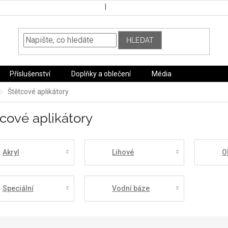
HLEDAT
Příslušenství
Doplňky a oblečení
Média
Štětcové aplikátory
cové aplikátory
Akryl
Lihové
O
Speciální
Vodní báze