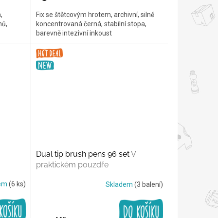
,
Fix se štětcovým hrotem, archivní, silně
nů,
koncentrovaná černá, stabilní stopa,
barevně intezivní inkoust
-
Dual tip brush pens 96 set
V
praktickém pouzdře
dem
(6 ks)
Skladem
(3 balení)