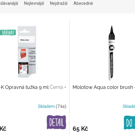
dávanější
Nejlevnější
Nejdražší
Abecedně
-K Opravná tužka 9 ml
Černá +
Molotow Aqua color brush 
Skladem
(7 ks)
Skla
 Kč
65 Kč