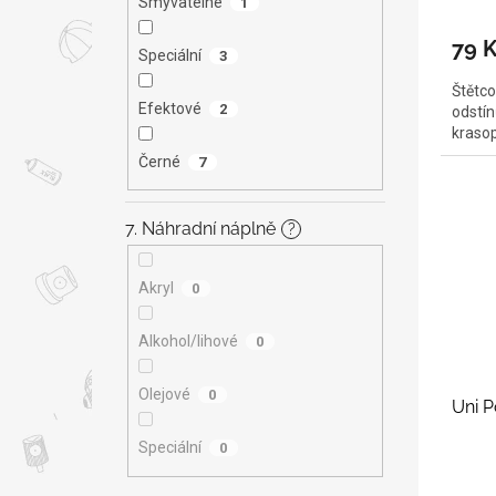
Smývatelné
1
79 
Speciální
3
Štětco
Efektové
2
odstín
krasop
Černé
7
7. Náhradní náplně
?
Akryl
0
Alkohol/lihové
0
Olejové
0
Uni P
Speciální
0