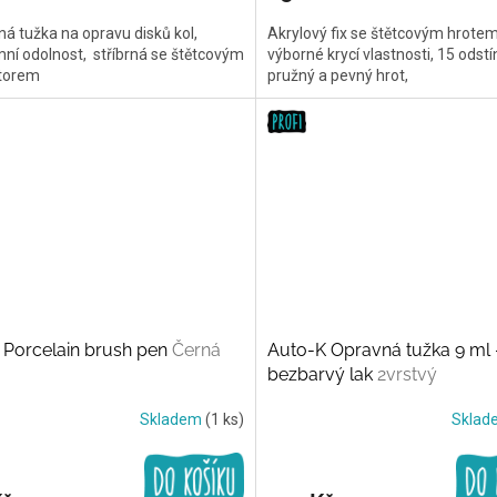
á tužka na opravu disků kol,
Akrylový fix se štětcovým hrotem
ní odolnost, stříbrná se štětcovým
výborné krycí vlastnosti, 15 odstí
átorem
pružný a pevný hrot,
 Porcelain brush pen
Černá
Auto-K Opravná tužka 9 ml 
bezbarvý lak
2vrstvý
Skladem
(1 ks)
Skla