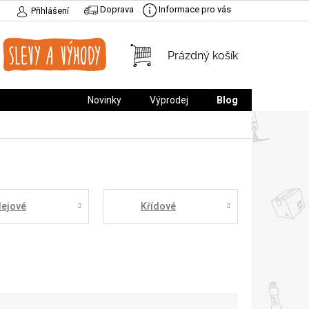
Doprava
Informace pro vás
Přihlášení
NÁKUPNÍ
Prázdný košík
KOŠÍK
Novinky
Výprodej
Blog
lejové
Křídové