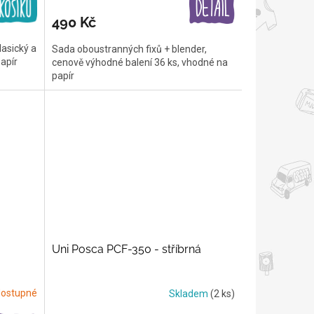
490 Kč
lasický a
Sada oboustranných fixů + blender,
papír
cenově výhodné balení 36 ks, vhodné na
papír
Uni Posca PCF-350 - stříbrná
ostupné
Skladem
(2 ks)