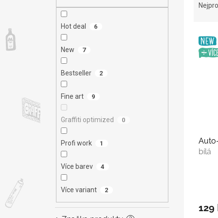
n
a
Nejpro
e
z
l
e
Hot deal
6
V
n
ý
í
New
7
p
p
i
r
Bestseller
2
s
o
p
d
Fine art
9
r
u
o
k
Graffiti optimized
d
0
t
u
ů
Auto
k
Profi work
1
bílá
t
ů
Více barev
4
Více variant
2
129