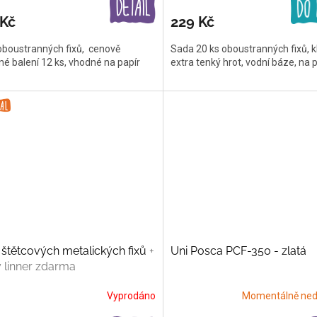
 Kč
229 Kč
oboustranných fixů, cenově
Sada 20 ks oboustranných fixů, k
é balení 12 ks, vhodné na papír
extra tenký hrot, vodní báze, na 
štětcových metalických fixů
+
Uni Posca PCF-350 - zlatá
 linner zdarma
Vyprodáno
Momentálně ned