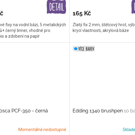
Kč
165 Kč
vé fixy na vodní bázi, 5 metalických
Zlatý fix 2 mm, štětcový hrot, vý
ů+ černý linner, vhodné pro
krycí vlastnosti, akrylová báze
is a zdobení na papír
osca PCF-350 - černá
Edding 1340 brushpen
10 b
Momentálně nedostupné
Skla