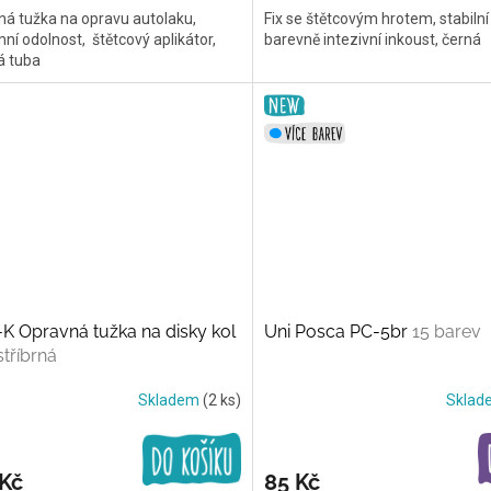
á tužka na opravu autolaku,
Fix se štětcovým hrotem, stabilní
ní odolnost, štětcový aplikátor,
barevně intezivní inkoust, černá
á tuba
K Opravná tužka na disky kol
Uni Posca PC-5br
15 barev
stříbrná
Skladem
(2 ks)
Skla
 Kč
85 Kč