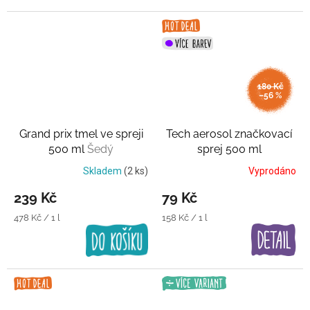
180 Kč
–56 %
Grand prix tmel ve spreji
Tech aerosol značkovací
500 ml
Šedý
sprej 500 ml
Skladem
(2 ks)
Vyprodáno
239 Kč
79 Kč
Měrná
Měrná
478 Kč / 1 l
158 Kč / 1 l
cena:
cena: