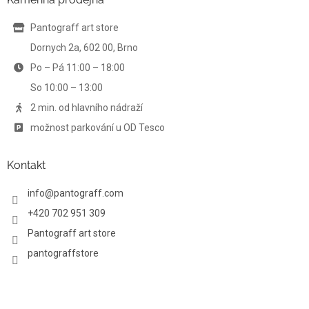
c
t
í
í
Pantograff art store
p
r
Dornych 2a, 602 00, Brno
v
Po – Pá 11:00 – 18:00
k
y
So 10:00 – 13:00
v
ý
2 min. od hlavního nádraží
p
možnost parkování u OD Tesco
i
s
u
Kontakt
info
@
pantograff.com
+420 702 951 309
Pantograff art store
pantograffstore