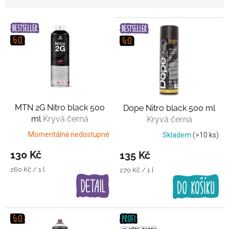
V
ý
p
i
s
p
r
o
MTN 2G Nitro black 500
Dope Nitro black 500 ml
d
ml
Kryvá černá
Kryvá černá
u
k
Momentálně nedostupné
Skladem
(>10 ks)
t
130 Kč
135 Kč
ů
Měrná
260 Kč / 1 l
Měrná
270 Kč / 1 l
cena:
cena: