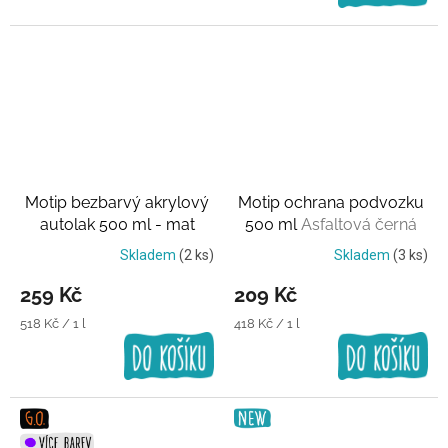
Motip bezbarvý akrylový
Motip ochrana podvozku
autolak 500 ml - mat
500 ml
Asfaltová černá
Matný
Skladem
(2 ks)
Skladem
(3 ks)
259 Kč
209 Kč
Měrná
Měrná
518 Kč / 1 l
418 Kč / 1 l
cena:
cena: