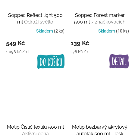
Soppec Reflect light 500
Soppec Forest marker
ml
Odráží světlo
500 ml
7 značkovacích
barev
Skladem
(2 ks)
Skladem
(10 ks)
549 Kč
139 Kč
Měrná
Měrná
1 098 Kč / 1 l
278 Kč / 1 l
cena:
cena:
Motip Čistič textilu 500 ml
Motip bezbarvý akrylový
Aktivní pěna
autolak 500 ml - lesk