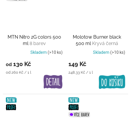
MTN Nitro 2G colors 500
Molotow Burner black
ml
8 barev
500 ml
Kryvá černá
Skladem
(>10 ks)
Skladem
(>10 ks)
130 Kč
149 Kč
od
Měrná
Měrná
od 260 Kč / 1 l
248,33 Kč / 1 l
cena:
cena: