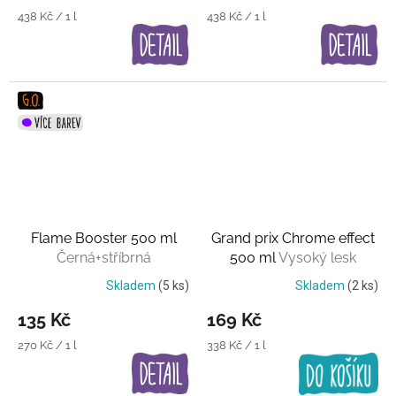
Měrná
Měrná
438 Kč / 1 l
438 Kč / 1 l
cena:
cena:
Flame Booster 500 ml
Grand prix Chrome effect
Černá+stříbrná
500 ml
Vysoký lesk
Skladem
(5 ks)
Skladem
(2 ks)
135 Kč
169 Kč
Měrná
Měrná
270 Kč / 1 l
338 Kč / 1 l
cena:
cena: