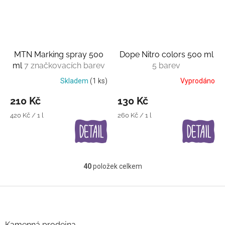
MTN Marking spray 500
Dope Nitro colors 500 ml
ml
7 značkovacích barev
5 barev
Skladem
(1 ks)
Vyprodáno
210 Kč
130 Kč
Měrná
Měrná
420 Kč / 1 l
260 Kč / 1 l
cena:
cena:
40
položek celkem
O
v
l
Z
á
á
d
p
a
a
Kamenná prodejna