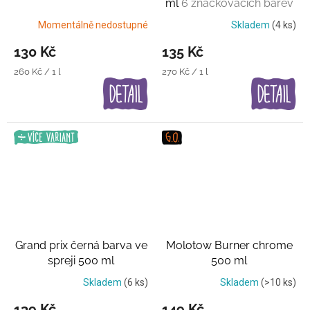
ml
6 značkovacích barev
Momentálně nedostupné
Skladem
(4 ks)
130 Kč
135 Kč
Měrná
Měrná
260 Kč / 1 l
270 Kč / 1 l
cena:
cena:
Grand prix černá barva ve
Molotow Burner chrome
spreji 500 ml
500 ml
Matná/saténová/lesklá
Skladem
(6 ks)
Skladem
(>10 ks)
139 Kč
149 Kč