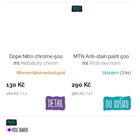
Dope Nitro chrome 500
MTN Anti-stain paint 500
ml
Metalický chrom
ml
Proti skvrnám
Momentálně nedostupné
Skladem
(3 ks)
130 Kč
290 Kč
Měrná
Měrná
260 Kč / 1 l
580 Kč / 1 l
cena:
cena: