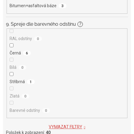
Bitumen+asfaltová báze
3
9. Spreje dle barevného odstínu
?
RAL odstíny
0
Černá
6
Bílá
0
Stříbrná
1
Zlatá
0
Barevné odstíny
0
VYMAZAT FILTRY
Položek k zobrazení:
40