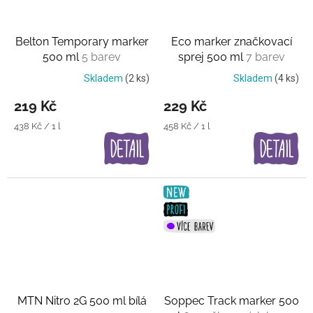
Belton Temporary marker
Eco marker značkovací
500 ml
5 barev
sprej 500 ml
7 barev
Skladem
(2 ks)
Skladem
(4 ks)
219 Kč
229 Kč
Měrná
Měrná
438 Kč / 1 l
458 Kč / 1 l
cena:
cena:
MTN Nitro 2G 500 ml bílá
Soppec Track marker 500