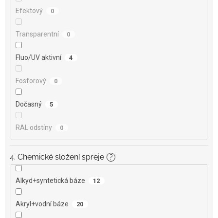
Efektový
0
Transparentní
0
Fluo/UV aktivní
4
Fosforový
0
Dočasný
5
RAL odstíny
0
4. Chemické složení spreje
?
Alkyd+syntetická báze
12
Akryl+vodní báze
20