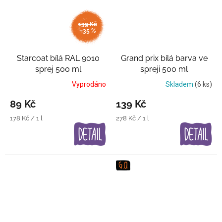
139 Kč
–35 %
Starcoat bílá RAL 9010
Grand prix bílá barva ve
sprej 500 ml
spreji 500 ml
Matná+lesklá
Vyprodáno
Skladem
(6 ks)
89 Kč
139 Kč
Měrná
Měrná
178 Kč / 1 l
278 Kč / 1 l
cena:
cena: