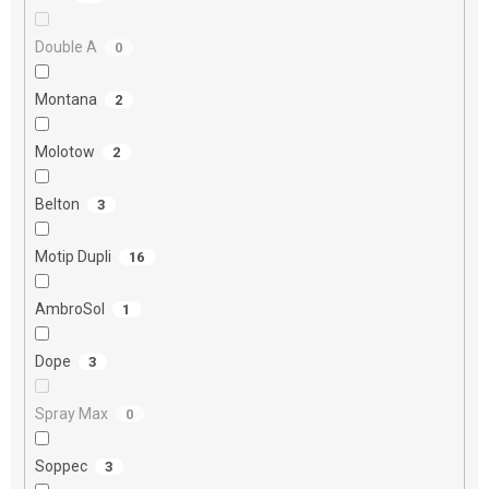
Double A
0
Montana
2
Molotow
2
Belton
3
Motip Dupli
16
AmbroSol
1
Dope
3
Spray Max
0
Soppec
3