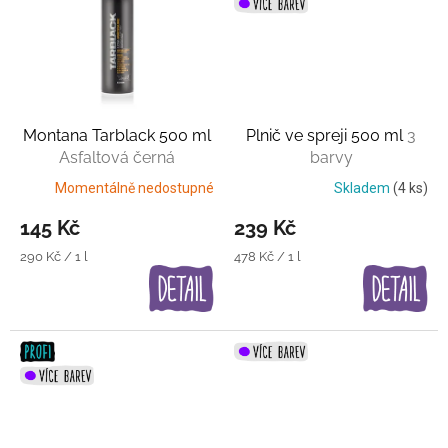
Montana Tarblack 500 ml
Plnič ve spreji 500 ml
3
Asfaltová černá
barvy
Momentálně nedostupné
Skladem
(4 ks)
145 Kč
239 Kč
Měrná
Měrná
290 Kč / 1 l
478 Kč / 1 l
cena:
cena: