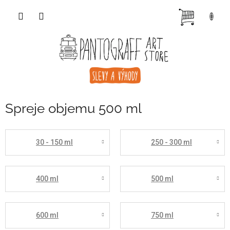
Přejít
NÁKUP
na
obsah
KOŠÍK
Spreje objemu 500 ml
30 - 150 ml
250 - 300 ml
400 ml
500 ml
600 ml
750 ml