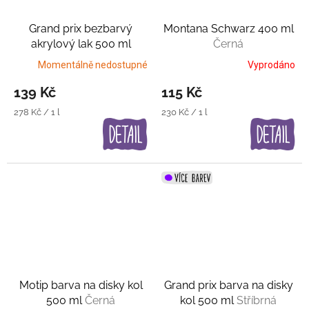
Grand prix bezbarvý
Montana Schwarz 400 ml
akrylový lak 500 ml
Černá
Transparentní lak
Momentálně nedostupné
Vyprodáno
139 Kč
115 Kč
Měrná
Měrná
278 Kč / 1 l
230 Kč / 1 l
cena:
cena:
Motip barva na disky kol
Grand prix barva na disky
500 ml
Černá
kol 500 ml
Stříbrná