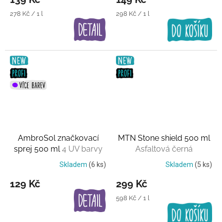
Měrná
Měrná
278 Kč / 1 l
298 Kč / 1 l
cena:
cena:
AmbroSol značkovací
MTN Stone shield 500 ml
sprej 500 ml
4 UV barvy
Asfaltová černá
Skladem
(6 ks)
Skladem
(5 ks)
129 Kč
299 Kč
Měrná
598 Kč / 1 l
cena: