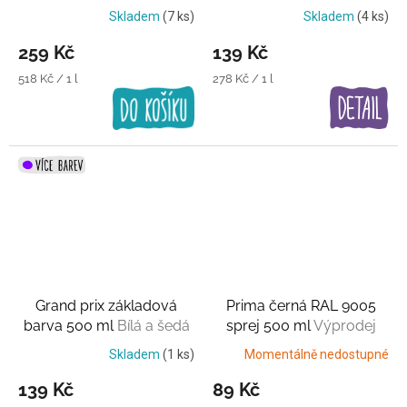
Skladem
(7 ks)
Skladem
(4 ks)
259 Kč
139 Kč
Měrná
Měrná
518 Kč / 1 l
278 Kč / 1 l
cena:
cena:
Grand prix základová
Prima černá RAL 9005
barva 500 ml
Bílá a šedá
sprej 500 ml
Výprodej
Skladem
(1 ks)
Momentálně nedostupné
139 Kč
89 Kč