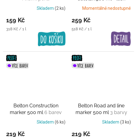
Matný
Skladem
(2 ks)
Momentálně nedostupné
159 Kč
259 Kč
Měrná
Měrná
318 Kč / 1 l
518 Kč / 1 l
cena:
cena:
Belton Construction
Belton Road and line
marker 500 ml
6 barev
marker 500 ml
3 barvy
Skladem
(6 ks)
Skladem
(3 ks)
219 Kč
219 Kč