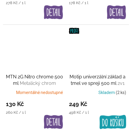
Měrná
Měrná
278 Kč / 1 l
178 Kč / 1 l
cena:
cena:
MTN 2G Nitro chrome 500
Motip univerzální základ a
ml
Metalický chrom
tmel ve spreji 500 ml
2v1
Momentálně nedostupné
Skladem
(2 ks)
130 Kč
249 Kč
Měrná
Měrná
260 Kč / 1 l
498 Kč / 1 l
cena:
cena: