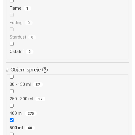
Flame
1
Edding
0
Stardust
0
Ostatní
2
2. Objem spreje
?
30 - 150 ml
37
250 - 300 ml
17
400 ml
275
500 ml
40