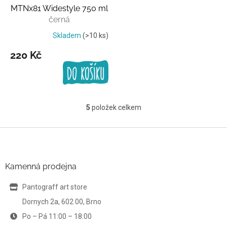
MTNx81 Widestyle 750 ml
černá
Skladem
(>10 ks)
220 Kč
5
položek celkem
O
v
l
Z
á
á
d
p
a
a
Kamenná prodejna
c
t
í
í
Pantograff art store
p
r
Dornych 2a, 602 00, Brno
v
Po – Pá 11:00 – 18:00
k