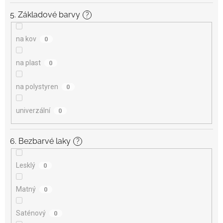
5. Základové barvy
?
na kov
0
na plast
0
na polystyren
0
univerzální
0
6. Bezbarvé laky
?
Lesklý
0
Matný
0
Saténový
0