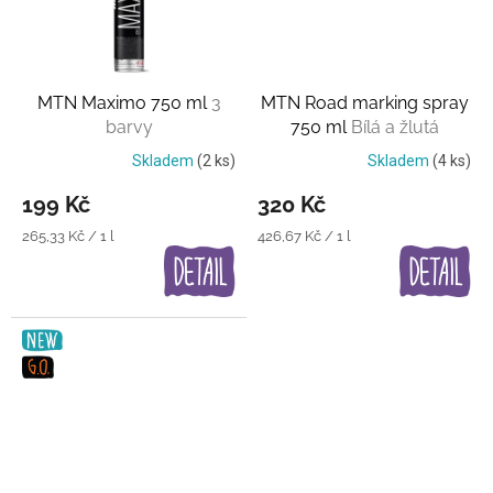
MTN Maximo 750 ml
3
MTN Road marking spray
barvy
750 ml
Bílá a žlutá
Skladem
(2 ks)
Skladem
(4 ks)
199 Kč
320 Kč
Měrná
Měrná
265,33 Kč / 1 l
426,67 Kč / 1 l
cena:
cena: