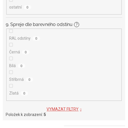
ostatní
0
9. Spreje dle barevného odstínu
?
RAL odstíny
0
Černá
0
Bílá
0
Stříbrná
0
Zlatá
0
VYMAZAT FILTRY
Položek k zobrazení:
5