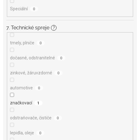
Speciální
0
7. Technické spreje
?
tmely, plniče
0
dočasné, odstranitelné
0
zinkové, žáruvzdorné
0
automotive
0
značkovací
1
odstraňovače, čističe
0
lepidla, oleje
0