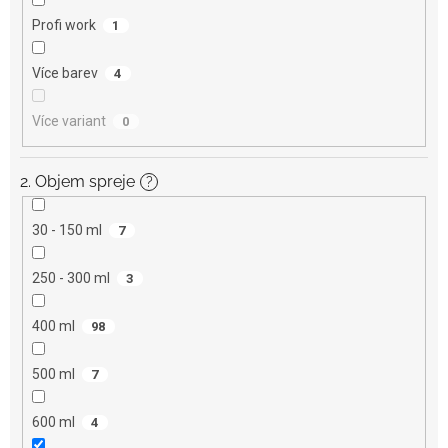
Profi work
1
Více barev
4
Více variant
0
2. Objem spreje
?
30 - 150 ml
7
250 - 300 ml
3
400 ml
98
500 ml
7
600 ml
4