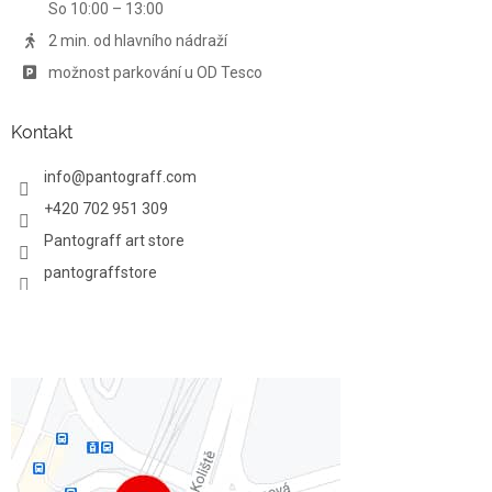
y
So 10:00 – 13:00
v
ý
2 min. od hlavního nádraží
p
možnost parkování u OD Tesco
i
s
u
Kontakt
info
@
pantograff.com
+420 702 951 309
Pantograff art store
pantograffstore