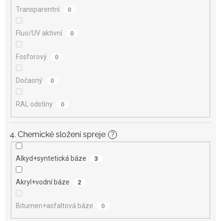
Transparentní
0
Fluo/UV aktivní
0
Fosforový
0
Dočasný
0
RAL odstíny
0
4. Chemické složení spreje
?
Alkyd+syntetická báze
3
Akryl+vodní báze
2
Bitumen+asfaltová báze
0