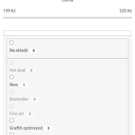
í
p
199
Kč
320
Kč
r
o
d
u
k
t
Na skladě
4
ů
Hot deal
0
New
1
Bestseller
0
Fine art
0
Graffiti optimized
3