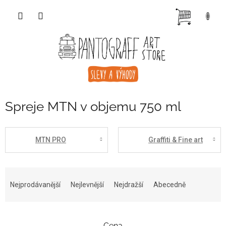
Přejít
NÁKUP
na
obsah
KOŠÍK
Spreje MTN v objemu 750 ml
MTN PRO
Graffiti & Fine art
Ř
a
Nejprodávanější
Nejlevnější
Nejdražší
Abecedně
z
e
n
Cena