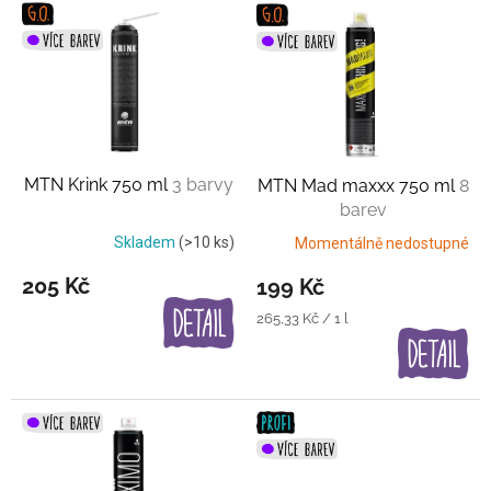
V
ý
p
i
s
p
r
o
MTN Krink 750 ml
3 barvy
MTN Mad maxxx 750 ml
8
d
barev
u
k
Skladem
(>10 ks)
Momentálně nedostupné
t
205 Kč
199 Kč
ů
Měrná
265,33 Kč / 1 l
cena: