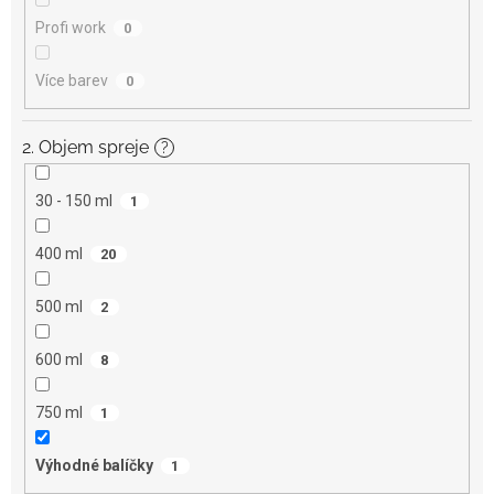
Profi work
0
Více barev
0
2. Objem spreje
?
30 - 150 ml
1
400 ml
20
500 ml
2
600 ml
8
750 ml
1
Výhodné balíčky
1