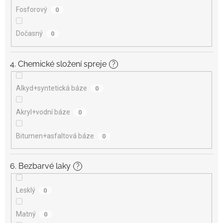
Fosforový
0
Dočasný
0
4. Chemické složení spreje
?
Alkyd+syntetická báze
0
Akryl+vodní báze
0
Bitumen+asfaltová báze
0
6. Bezbarvé laky
?
Lesklý
0
Matný
0