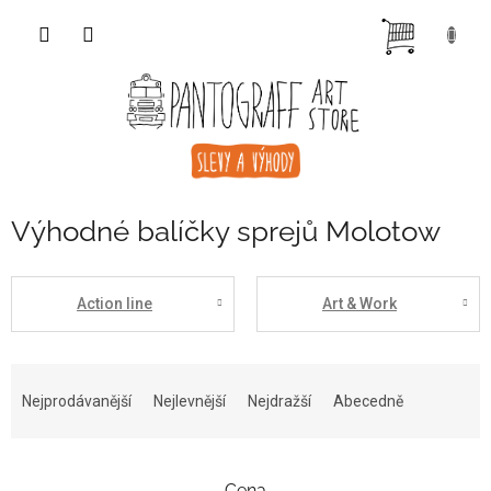
Přejít
NÁKUP
na
obsah
KOŠÍK
Výhodné balíčky sprejů Molotow
Action line
Art & Work
Ř
a
Nejprodávanější
Nejlevnější
Nejdražší
Abecedně
z
e
n
Cena