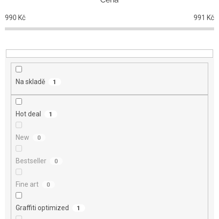
í
p
990
Kč
991
Kč
r
o
d
u
k
t
Na skladě
1
ů
Hot deal
1
New
0
Bestseller
0
Fine art
0
Graffiti optimized
1