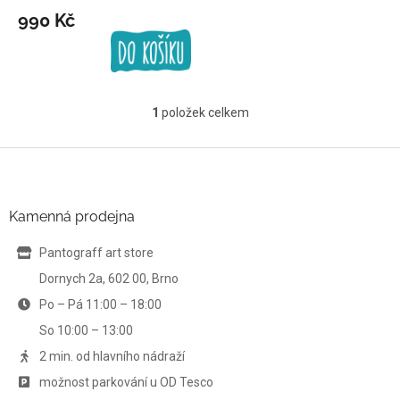
t
990 Kč
ů
1
položek celkem
O
v
l
Z
á
á
d
p
a
a
Kamenná prodejna
c
t
í
í
Pantograff art store
p
r
Dornych 2a, 602 00, Brno
v
Po – Pá 11:00 – 18:00
k
y
So 10:00 – 13:00
v
ý
2 min. od hlavního nádraží
p
možnost parkování u OD Tesco
i