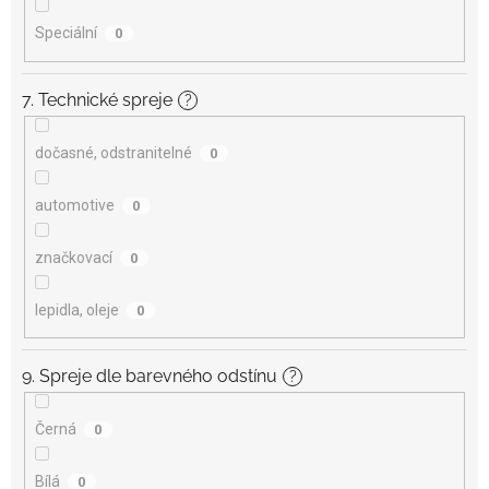
Speciální
0
7. Technické spreje
?
dočasné, odstranitelné
0
automotive
0
značkovací
0
lepidla, oleje
0
9. Spreje dle barevného odstínu
?
Černá
0
Bílá
0