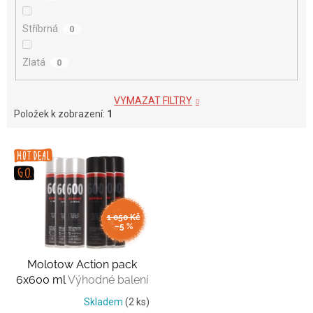
Stříbrná
0
Zlatá
0
VYMAZAT FILTRY
Položek k zobrazení:
1
V
ý
p
i
s
1 050 Kč
p
–5 %
r
o
Molotow Action pack
d
6x600 ml
Výhodné balení
u
k
Skladem
(2 ks)