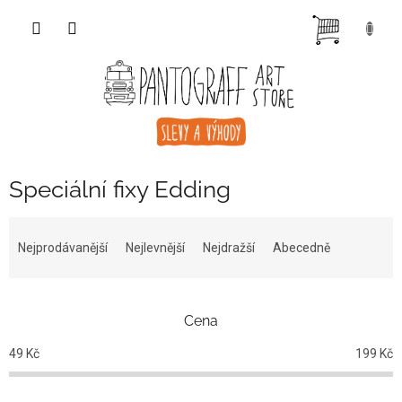
Přejít
NÁKUP
na
obsah
KOŠÍK
Speciální fixy Edding
Ř
a
Nejprodávanější
Nejlevnější
Nejdražší
Abecedně
z
e
n
Cena
í
p
49
Kč
199
Kč
r
o