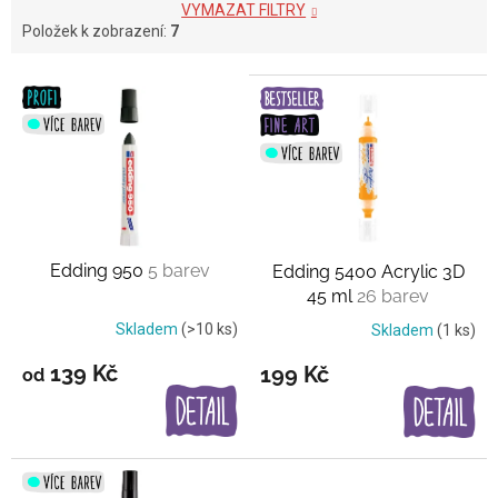
VYMAZAT FILTRY
Položek k zobrazení:
7
V
ý
p
i
s
p
r
o
Edding 950
5 barev
Edding 5400 Acrylic 3D
d
45 ml
26 barev
u
k
Skladem
(>10 ks)
Skladem
(1 ks)
t
139 Kč
199 Kč
od
ů