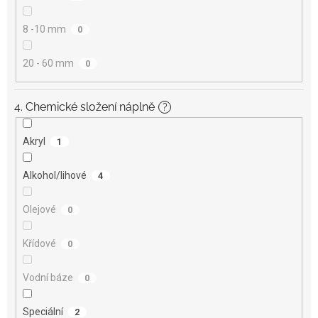
8 -10 mm
0
20 - 60 mm
0
4. Chemické složení náplně
?
Akryl
1
Alkohol/lihové
4
Olejové
0
Křídové
0
Vodní báze
0
Speciální
2