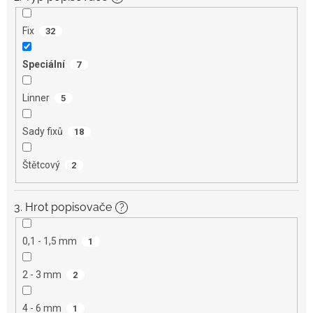
Fix
32
Speciální
7
Linner
5
Sady fixů
18
Štětcový
2
3. Hrot popisovače
?
0,1 - 1,5 mm
1
2 - 3 mm
2
4 - 6 mm
1