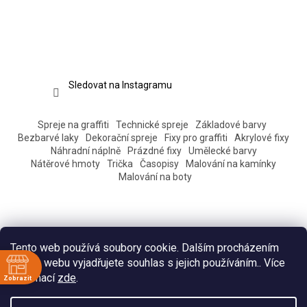
Sledovat na Instagramu
Spreje na graffiti
Technické spreje
Základové barvy
Bezbarvé laky
Dekorační spreje
Fixy pro graffiti
Akrylové fixy
Náhradní náplně
Prázdné fixy
Umělecké barvy
Nátěrové hmoty
Trička
Časopisy
Malování na kamínky
Malování na boty
Tento web používá soubory cookie. Dalším procházením
tohoto webu vyjadřujete souhlas s jejich používáním.. Více
informací
zde
.
Zobrazit
ě
Vytvořil Shoptet