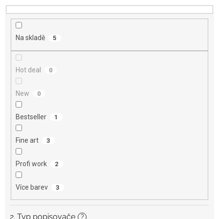
d
u
k
t
Na skladě
5
ů
Hot deal
0
New
0
Bestseller
1
Fine art
3
Profi work
2
Více barev
3
2. Typ popisovače
?