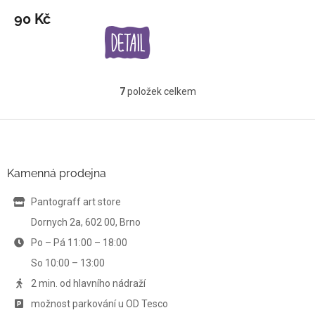
90 Kč
7
položek celkem
O
v
l
Z
á
á
d
p
a
a
Kamenná prodejna
c
t
í
í
Pantograff art store
p
r
Dornych 2a, 602 00, Brno
v
Po – Pá 11:00 – 18:00
k
y
So 10:00 – 13:00
v
ý
2 min. od hlavního nádraží
p
možnost parkování u OD Tesco
i