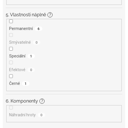
5. Vlastnosti náplně
?
Permanentní
6
Smývatelné
0
Speciální
1
Efektové
0
Černé
1
6. Komponenty
?
Náhradní hroty
0