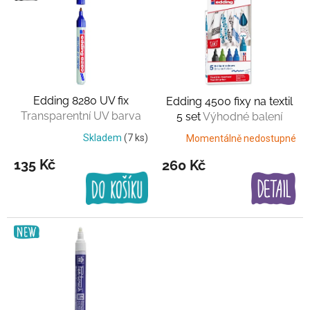
ý
p
i
s
p
r
o
Edding 8280 UV fix
Edding 4500 fixy na textil
d
Transparentní UV barva
5 set
Výhodné balení
u
k
Skladem
(7 ks)
Momentálně nedostupné
t
135 Kč
260 Kč
ů