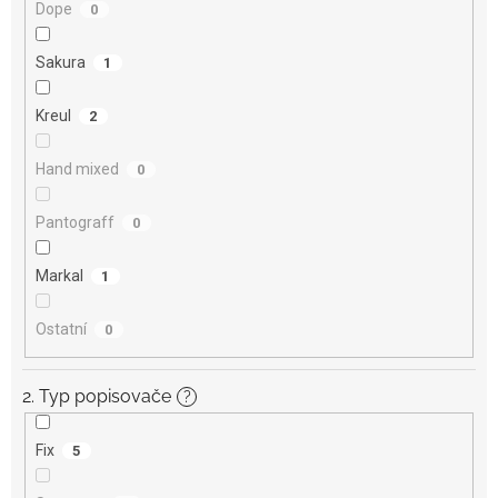
Dope
0
Sakura
1
Kreul
2
Hand mixed
0
Pantograff
0
Markal
1
Ostatní
0
2. Typ popisovače
?
Fix
5