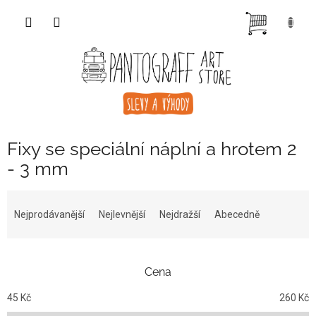
Přejít
NÁKUP
na
obsah
KOŠÍK
Fixy se speciální náplní a hrotem 2
- 3 mm
Ř
a
Nejprodávanější
Nejlevnější
Nejdražší
Abecedně
z
e
n
Cena
í
p
45
Kč
260
Kč
r