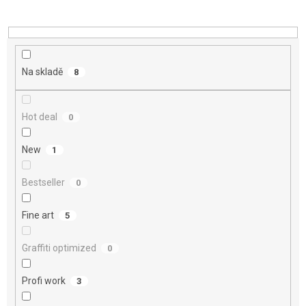
o
d
u
k
t
Na skladě
8
ů
Hot deal
0
New
1
Bestseller
0
Fine art
5
Graffiti optimized
0
Profi work
3