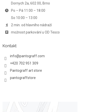
r
Dornych 2a, 602 00, Brno
v
Po – Pá 11:00 – 18:00
k
y
So 10:00 – 13:00
v
ý
2 min. od hlavního nádraží
p
možnost parkování u OD Tesco
i
s
u
Kontakt
info
@
pantograff.com
+420 702 951 309
Pantograff art store
pantograffstore