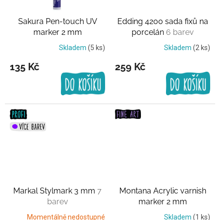
Sakura Pen-touch UV
Edding 4200 sada fixů na
marker 2 mm
porcelán
6 barev
Transparentní UV barva
Skladem
(5 ks)
Skladem
(2 ks)
135 Kč
259 Kč
Markal Stylmark 3 mm
7
Montana Acrylic varnish
barev
marker 2 mm
Transparentní lak
Momentálně nedostupné
Skladem
(1 ks)