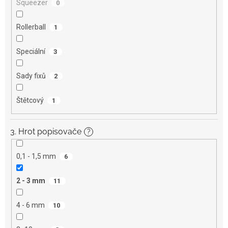
Squeezer
0
Rollerball
1
Speciální
3
Sady fixů
2
Štětcový
1
3. Hrot popisovače
?
0,1 - 1,5 mm
6
2 - 3 mm
11
4 - 6 mm
10