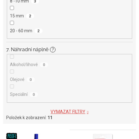
8 -10 mm
3
15 mm
2
20 - 60 mm
2
7. Náhradní náplně
?
Alkohol/lihové
0
Olejové
0
Speciální
0
VYMAZAT FILTRY
Položek k zobrazení:
11
V