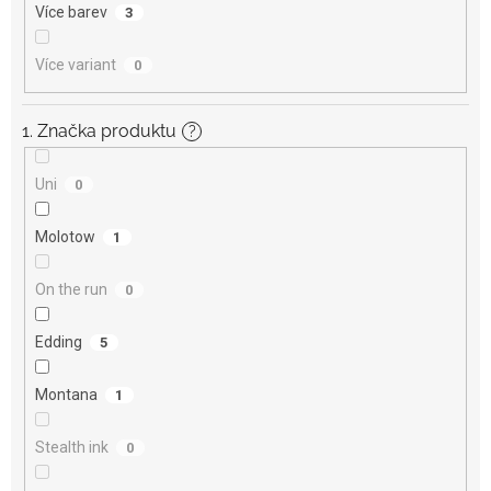
Více barev
3
Více variant
0
1. Značka produktu
?
Uni
0
Molotow
1
On the run
0
Edding
5
Montana
1
Stealth ink
0