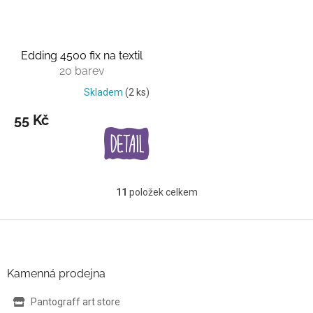
Edding 4500 fix na textil
20 barev
Skladem
(2 ks)
55 Kč
11
položek celkem
O
v
l
Z
á
á
d
p
a
a
Kamenná prodejna
c
t
í
í
Pantograff art store
p