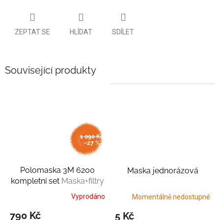
ZEPTAT SE
HLÍDAT
SDÍLET
Související produkty
1 090 Kč
–27 %
Polomaska 3M 6200
Maska jednorázová
kompletní set
Maska+filtry
Vyprodáno
Momentálně nedostupné
790 Kč
5 Kč