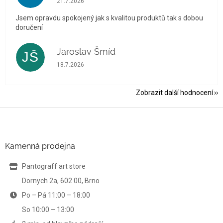
21.7.2026
Jsem opravdu spokojený jak s kvalitou produktů tak s dobou
doručení
Jaroslav Šmíd
JŠ
Hodnocení obchodu je 5 z 5 hvězdiček.
18.7.2026
Zobrazit další hodnocení
Z
á
p
a
Kamenná prodejna
t
í
Pantograff art store
Dornych 2a, 602 00, Brno
Po – Pá 11:00 – 18:00
So 10:00 – 13:00