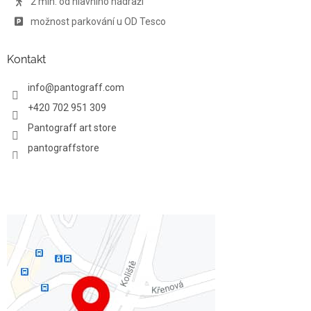
2 min. od hlavního nádraží
možnost parkování u OD Tesco
Kontakt
info
@
pantograff.com
+420 702 951 309
Pantograff art store
pantograffstore