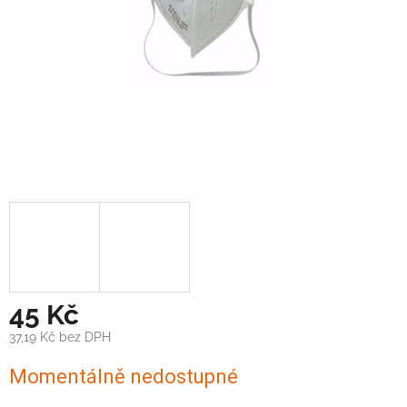
45 Kč
37,19 Kč bez DPH
Měrná
Momentálně nedostupné
cena: