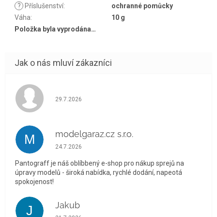
?
Příslušenství
:
ochranné pomůcky
Váha
:
10 g
Položka byla vyprodána…
Hodnocení obchodu je 5 z 5 hvězdiček.
29.7.2026
modelgaraz.cz s.r.o.
M
Hodnocení obchodu je 5 z 5 hvězdiček.
24.7.2026
Pantograff je náš oblíbbený e-shop pro nákup sprejů na
úpravy modelů - široká nabídka, rychlé dodání, napeotá
spokojenost!
Jakub
J
Hodnocení obchodu je 5 z 5 hvězdiček.