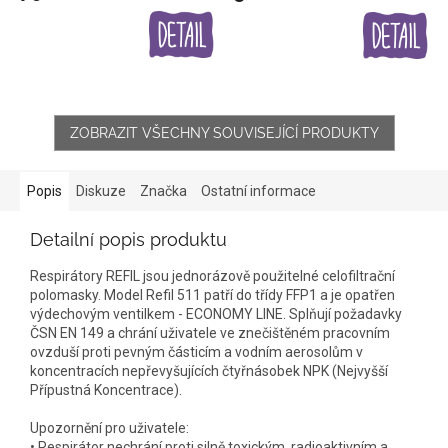
ZOBRAZIT VŠECHNY SOUVISEJÍCÍ PRODUKTY
Popis
Diskuze
Značka
Ostatní informace
Detailní popis produktu
Respirátory REFIL jsou jednorázově použitelné celofiltrační
polomasky. Model Refil 511 patří do třídy FFP1 a je opatřen
výdechovým ventilkem - ECONOMY LINE. Splňují požadavky
ČSN EN 149 a chrání uživatele ve znečištěném pracovním
ovzduší proti pevným částicím a vodním aerosolům v
koncentracích nepřevyšujících čtyřnásobek NPK (Nejvyšší
Přípustná Koncentrace).
Upozornění pro uživatele:
• Respirátor nechrání proti silně toxickým, radioaktivním a