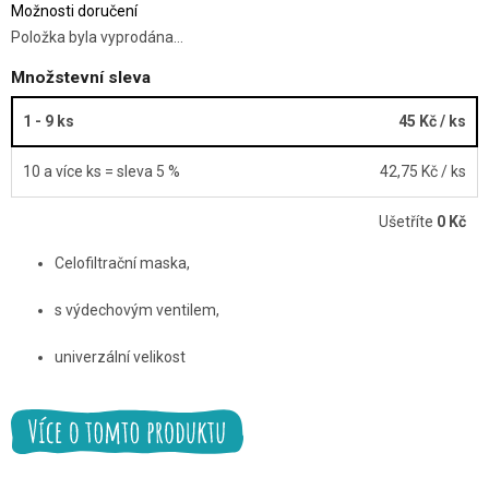
Možnosti doručení
Položka byla vyprodána…
Množstevní sleva
1 - 9 ks
45 Kč
/ ks
10 a více ks = sleva 5 %
42,75 Kč
/ ks
Ušetříte
0 Kč
Celofiltrační maska,
s výdechovým ventilem,
univerzální velikost