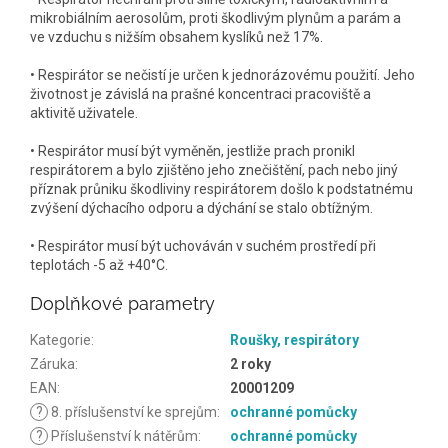
mikrobiálním aerosolům, proti škodlivým plynům a parám a
ve vzduchu s nižším obsahem kyslíků než 17%.
• Respirátor se nečistí je určen k jednorázovému použití. Jeho
životnost je závislá na prašné koncentraci pracoviště a
aktivitě uživatele.
• Respirátor musí být vyměněn, jestliže prach pronikl
respirátorem a bylo zjištěno jeho znečištění, pach nebo jiný
příznak průniku škodliviny respirátorem došlo k podstatnému
zvýšení dýchacího odporu a dýchání se stalo obtížným.
• Respirátor musí být uchováván v suchém prostředí při
teplotách -5 až +40°C.
Doplňkové parametry
Kategorie
:
Roušky, respirátory
Záruka
:
2 roky
EAN
:
20001209
?
8. příslušenství ke sprejům
:
ochranné pomůcky
?
Příslušenství k nátěrům
:
ochranné pomůcky