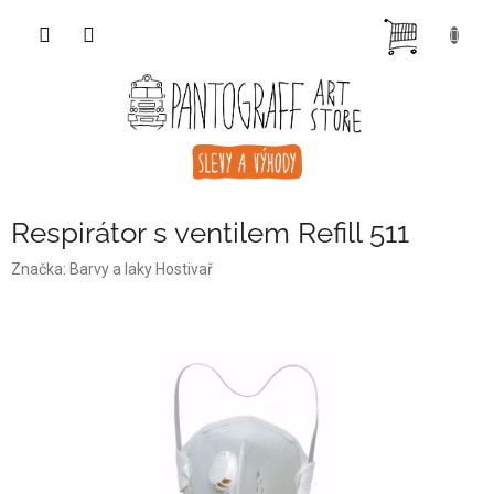
Přejít
NÁKUP
na
obsah
KOŠÍK
Respirátor s ventilem Refill 511
Značka:
Barvy a laky Hostivař