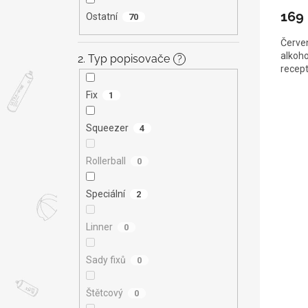
169
Ostatní
70
Červen
alkoho
2. Typ popisovače
?
recep
Fix
1
Squeezer
4
Rollerball
0
Speciální
2
Linner
0
Sady fixů
0
Štětcový
0