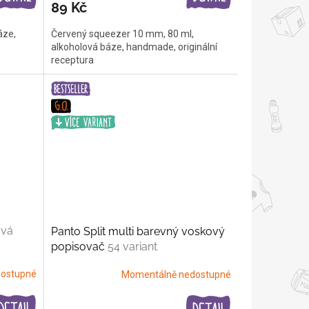
89 Kč
áze,
Červený squeezer 10 mm, 80 ml,
alkoholová báze, handmade, originální
receptura
avá
Panto Split multi barevný voskový
popisovač
54 variant
ostupné
Momentálně nedostupné