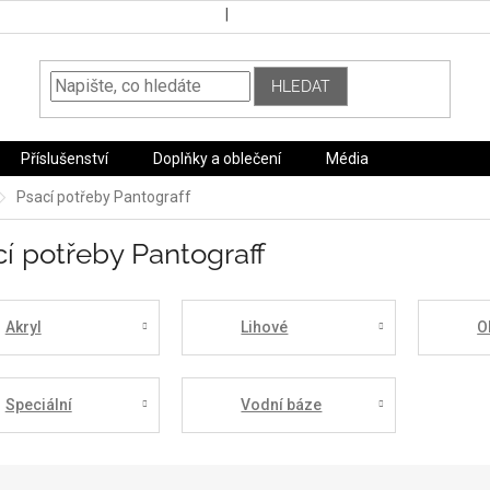
HLEDAT
Příslušenství
Doplňky a oblečení
Média
Psací potřeby Pantograff
í potřeby Pantograff
Akryl
Lihové
O
Speciální
Vodní báze