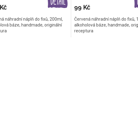
 Kč
99 Kč
á náhradní náplň do fixů, 200ml,
Červená náhradní náplň do fixů, 
lová báze, handmade, originální
alkoholová báze, handmade, orig
tura
receptura
O
v
l
á
d
a
c
í
p
r
v
k
y
v
ý
p