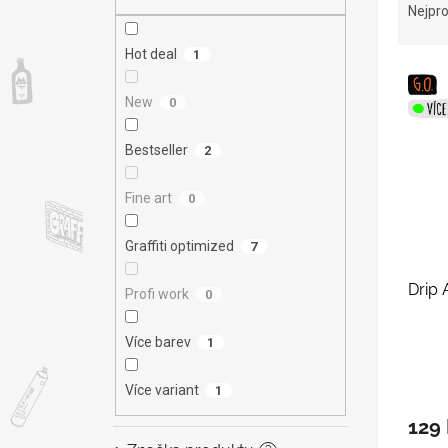
n
a
Nejpro
e
z
l
e
Hot deal
1
V
n
ý
í
New
0
p
p
i
r
Bestseller
2
s
o
p
d
Fine art
0
r
u
o
k
Graffiti optimized
d
7
t
u
ů
Drip 
k
Profi work
0
t
ů
Více barev
1
Více variant
1
129