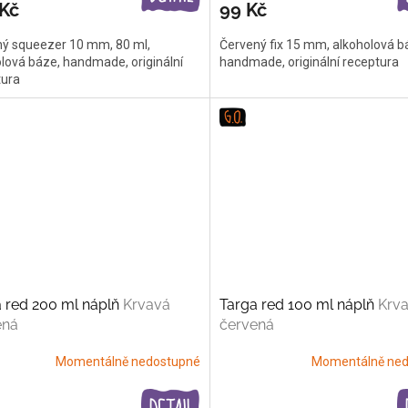
 Kč
99 Kč
ný squeezer 10 mm, 80 ml,
Červený fix 15 mm, alkoholová b
lová báze, handmade, originální
handmade, originální receptura
tura
 red 200 ml náplň
Krvavá
Targa red 100 ml náplň
Krv
ená
červená
Momentálně nedostupné
Momentálně ned