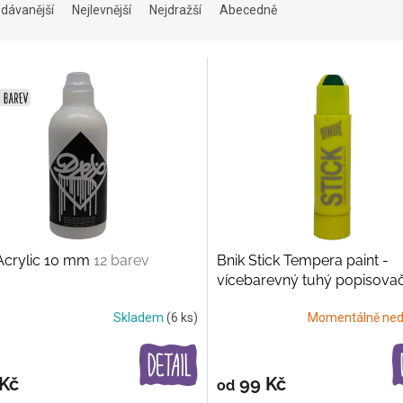
dávanější
Nejlevnější
Nejdražší
Abecedně
Acrylic 10 mm
12 barev
Bnik Stick Tempera paint -
vícebarevný tuhý popisova
nebo 4 barvy
Skladem
(6 ks)
Momentálně ned
 Kč
99 Kč
od