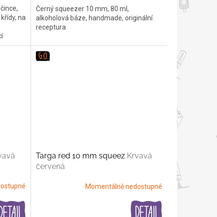
čince,
Černý squeezer 10 mm, 80 ml,
řídy, na
alkoholová báze, handmade, originální
receptura
í
vavá
Targa red 10 mm squeez
Krvavá
červená
ostupné
Momentálně nedostupné