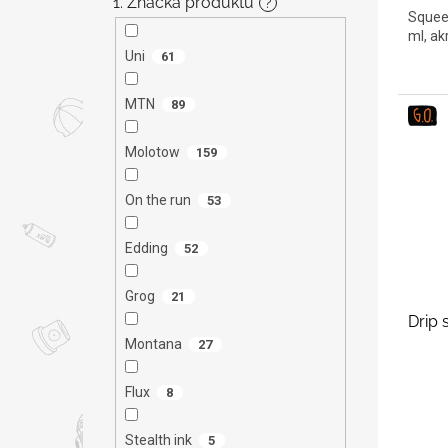
1. Značka produktu
?
Squeez
ml, ak
Uni
61
MTN
89
Molotow
159
On the run
53
Edding
52
Grog
21
Drip 
Montana
27
Flux
8
Stealth ink
5