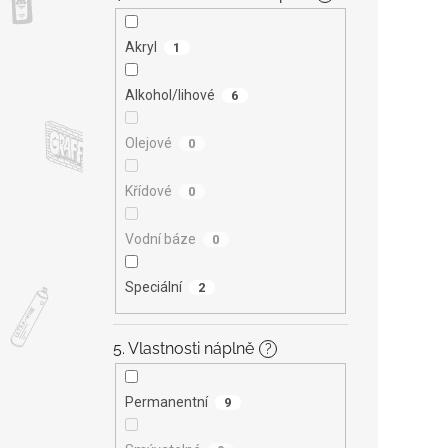
Akryl
1
Alkohol/lihové
6
Olejové
0
Křídové
0
Vodní báze
0
Speciální
2
5. Vlastnosti náplně
?
Permanentní
9