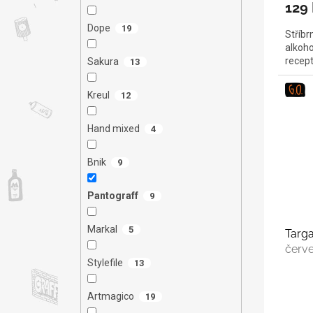
129
Dope
19
Stříbr
alkoho
recep
Sakura
13
Kreul
12
Hand mixed
4
Bnik
9
Pantograff
9
Markal
5
Targa
červ
Stylefile
13
Artmagico
19