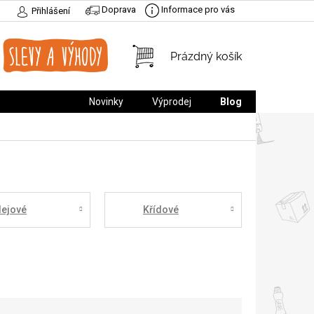
Doprava
Informace pro vás
Přihlášení
NÁKUPNÍ
Prázdný košík
KOŠÍK
Novinky
Výprodej
Blog
lejové
Křídové