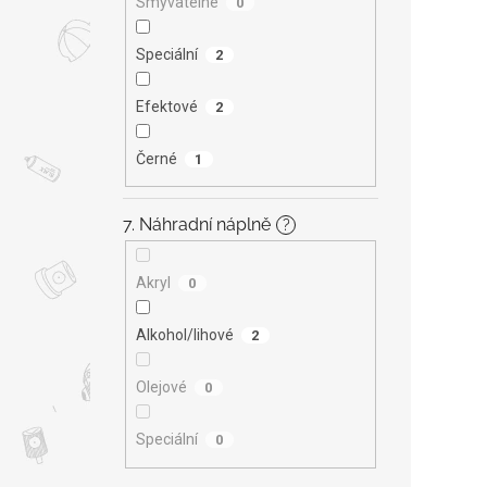
Smývatelné
0
Speciální
2
Efektové
2
Černé
1
7. Náhradní náplně
?
Akryl
0
Alkohol/lihové
2
Olejové
0
Speciální
0