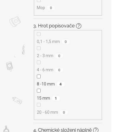
Mop
0
3. Hrot popisovače
?
0,1 - 1,5 mm
0
2 - 3 mm
0
4 - 6 mm
0
8 -10 mm
4
15 mm
1
20 - 60 mm
0
4. Chemické složení náplně
?