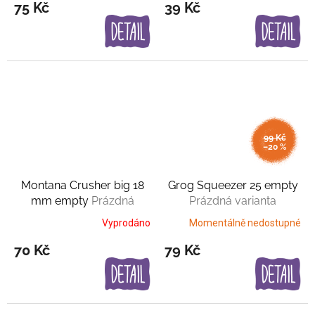
75 Kč
39 Kč
99 Kč
–20 %
Montana Crusher big 18
Grog Squeezer 25 empty
mm empty
Prázdná
Prázdná varianta
varianta
Vyprodáno
Momentálně nedostupné
70 Kč
79 Kč