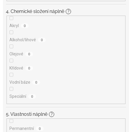
4. Chemické složení náplně
?
Akryl
0
Alkohol/lihové
0
Olejové
0
Křídové
0
Vodní báze
0
Speciální
0
5. Vlastnosti náplně
?
Permanentní
0