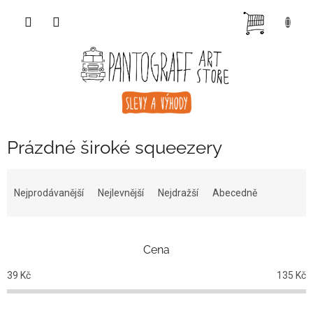
Přejít
NÁKUP
na
obsah
KOŠÍK
Prázdné široké squeezery
Ř
a
Nejprodávanější
Nejlevnější
Nejdražší
Abecedně
z
e
n
Cena
í
p
39
Kč
135
Kč
r
o