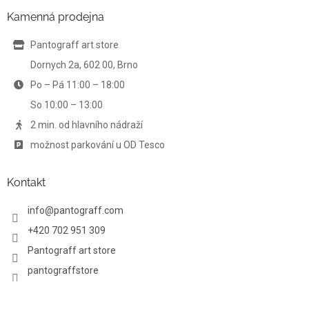
p
a
a
Kamenná prodejna
c
t
í
í
Pantograff art store
p
r
Dornych 2a, 602 00, Brno
v
Po – Pá 11:00 – 18:00
k
y
So 10:00 – 13:00
v
ý
2 min. od hlavního nádraží
p
možnost parkování u OD Tesco
i
s
u
Kontakt
info
@
pantograff.com
+420 702 951 309
Pantograff art store
pantograffstore