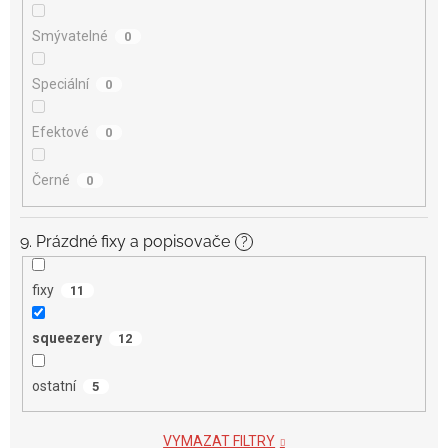
Smývatelné
0
Speciální
0
Efektové
0
Černé
0
9. Prázdné fixy a popisovače
?
fixy
11
squeezery
12
ostatní
5
VYMAZAT FILTRY