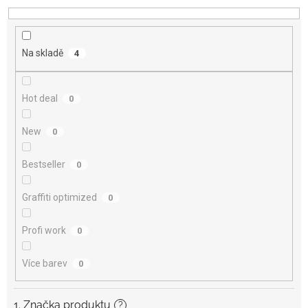
d
u
k
t
Na skladě
4
ů
Hot deal
0
New
0
Bestseller
0
Graffiti optimized
0
Profi work
0
Více barev
0
1. Značka produktu
?