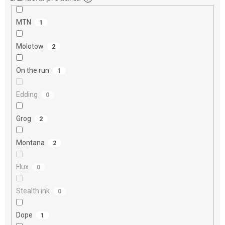
MTN
1
Molotow
2
On the run
1
Edding
0
Grog
2
Montana
2
Flux
0
Stealth ink
0
Dope
1