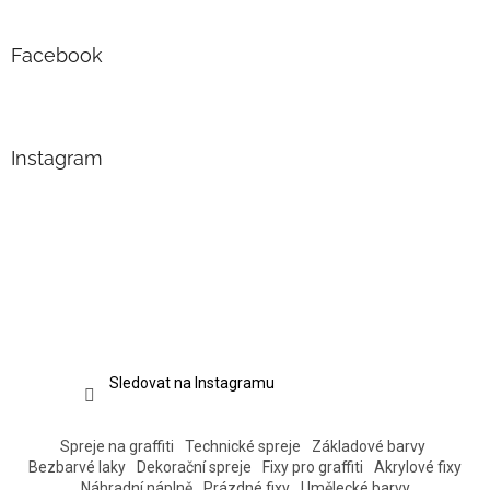
Facebook
Instagram
Sledovat na Instagramu
Spreje na graffiti
Technické spreje
Základové barvy
Bezbarvé laky
Dekorační spreje
Fixy pro graffiti
Akrylové fixy
Náhradní náplně
Prázdné fixy
Umělecké barvy