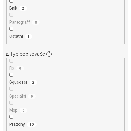
Bnik
2
Pantograff
0
Ostatní
1
2. Typ popisovače
?
Fix
0
Squeezer
2
Speciální
0
Mop
0
Prázdný
10