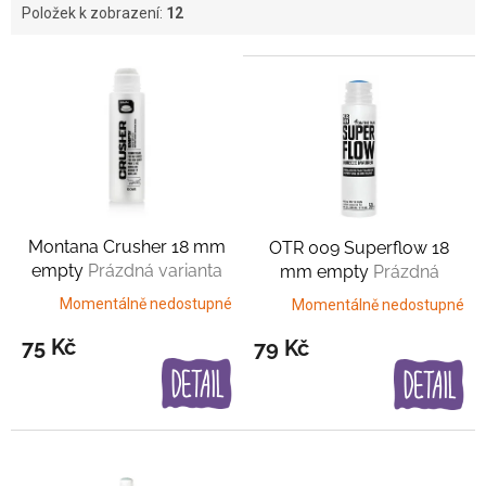
Položek k zobrazení:
12
V
ý
p
i
s
p
r
o
Montana Crusher 18 mm
OTR 009 Superflow 18
d
empty
Prázdná varianta
mm empty
Prázdná
u
varianta
k
Momentálně nedostupné
Momentálně nedostupné
t
75 Kč
79 Kč
ů