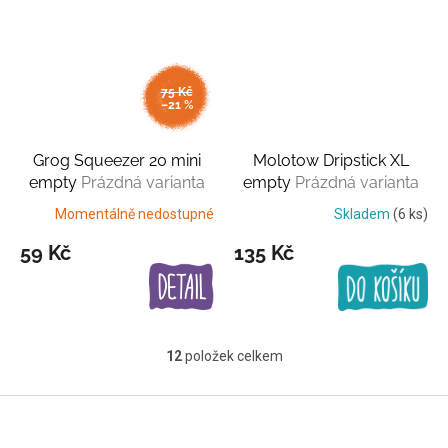
75 Kč
–21 %
Grog Squeezer 20 mini
Molotow Dripstick XL
empty
Prázdná varianta
empty
Prázdná varianta
Momentálně nedostupné
Skladem
(6 ks)
59 Kč
135 Kč
12
položek celkem
O
v
l
Z
á
á
d