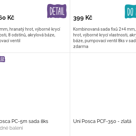
60 Kč
399 Kč
 mm, hranatý hrot, výborné krycí
Kombinovaná sada fixů 2+4 mm, 
osti, 8 odstínů, akrylová báze,
hrot, výborné krycí vlastnosti, ak
vací ventil
báze, pumpovací ventil 8ks v sadě
zdarma
Posca PC-5m sada 8ks
Uni Posca PCF-350 - zlatá
dné balení