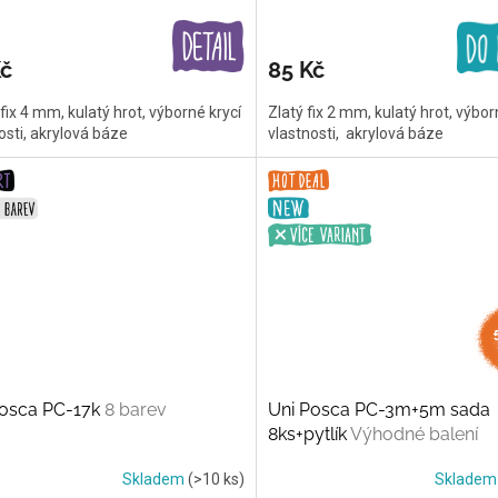
Kč
85 Kč
fix 4 mm, kulatý hrot, výborné krycí
Zlatý fix 2 mm, kulatý hrot, výbor
osti, akrylová báze
vlastnosti, akrylová báze
Posca PC-17k
8 barev
Uni Posca PC-3m+5m sada
8ks+pytlík
Výhodné balení
Skladem
(>10 ks)
Sklade