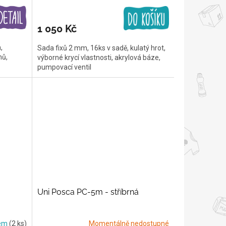
1 050 Kč
,
Sada fixů 2 mm, 16ks v sadě, kulatý hrot,
nů,
výborné krycí vlastnosti, akrylová báze,
pumpovací ventil
Uni Posca PC-5m - stříbrná
dem
(2 ks)
Momentálně nedostupné