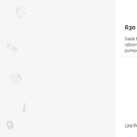
630
Sada f
výborn
pumpo
Uni P