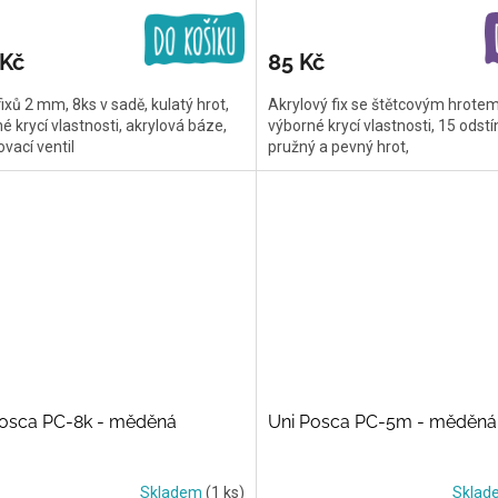
 Kč
85 Kč
ixů 2 mm, 8ks v sadě, kulatý hrot,
Akrylový fix se štětcovým hrotem
é krycí vlastnosti, akrylová báze,
výborné krycí vlastnosti, 15 odstí
vací ventil
pružný a pevný hrot,
Posca PC-8k - měděná
Uni Posca PC-5m - měděná
Skladem
(1 ks)
Skla