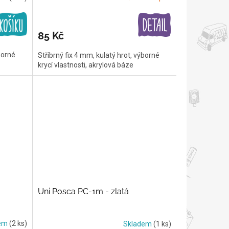
85 Kč
borné
Stříbrný fix 4 mm, kulatý hrot, výborné
krycí vlastnosti, akrylová báze
Uni Posca PC-1m - zlatá
dem
(2 ks)
Skladem
(1 ks)