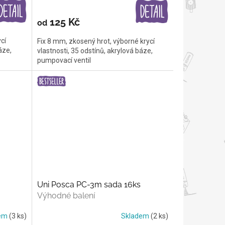
125 Kč
od
cí
Fix 8 mm, zkosený hrot, výborné krycí
áze,
vlastnosti, 35 odstínů, akrylová báze,
pumpovací ventil
Uni Posca PC-3m sada 16ks
Výhodné balení
dem
(3 ks)
Skladem
(2 ks)