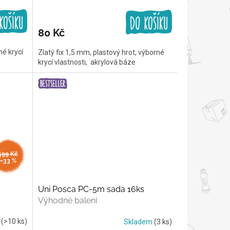
80 Kč
né krycí
Zlatý fix 1,5 mm, plastový hrot, výborné
krycí vlastnosti, akrylová báze
599 Kč
–33 %
Uni Posca PC-5m sada 16ks
Výhodné balení
m
(>10 ks)
Skladem
(3 ks)