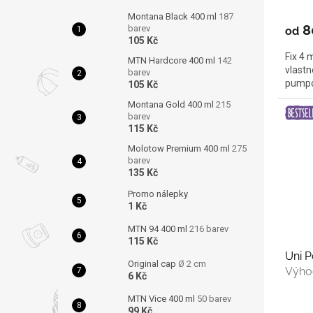
Montana Black 400 ml
187
8
barev
od
105 Kč
Fix 4 
MTN Hardcore 400 ml
142
vlastn
barev
pumpo
105 Kč
Montana Gold 400 ml
215
barev
115 Kč
Molotow Premium 400 ml
275
barev
135 Kč
Promo nálepky
1 Kč
MTN 94 400 ml
216 barev
115 Kč
Uni 
Original cap
Ø 2 cm
Výho
6 Kč
MTN Vice 400 ml
50 barev
99 Kč