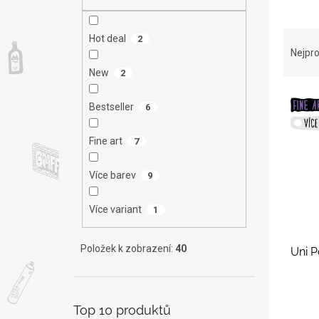
n
e
l
Ř
Hot deal
2
a
Nejpro
z
New
2
e
V
n
Bestseller
6
ý
í
p
p
Fine art
7
i
r
s
o
p
d
Více barev
9
r
u
o
k
Více variant
1
d
t
u
ů
Položek k zobrazení:
40
Uni 
k
t
ů
Top 10 produktů