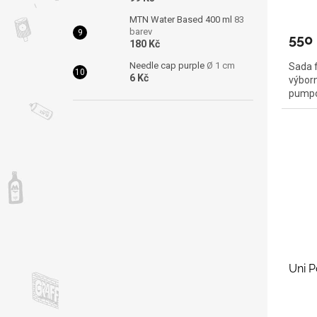
MTN Water Based 400 ml
83
barev
550
180 Kč
Needle cap purple
Ø 1 cm
Sada f
6 Kč
výborn
pumpo
Uni 