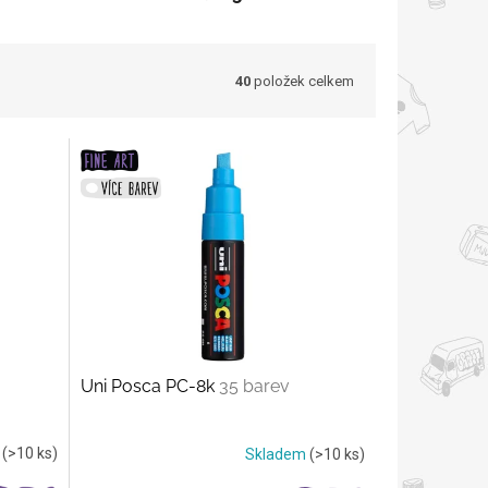
40
položek celkem
Uni Posca PC-8k
35 barev
m
(>10 ks)
Skladem
(>10 ks)