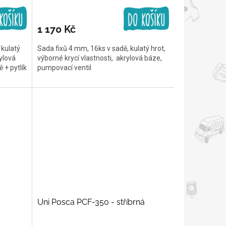
1 170 Kč
kulatý
Sada fixů 4 mm, 16ks v sadě, kulatý hrot,
rylová
výborné krycí vlastnosti, akrylová báze,
 + pytlík
pumpovací ventil
Uni Posca PCF-350 - stříbrná