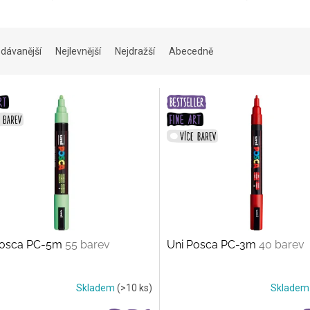
dávanější
Nejlevnější
Nejdražší
Abecedně
Posca PC-5m
55 barev
Uni Posca PC-3m
40 barev
Skladem
(>10 ks)
Sklade