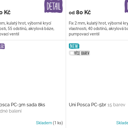
0 Kč
80 Kč
od
mm, kulatý hrot, výborné krycí
Fix 2 mm, kulatý hrot, výborné kry
osti, 55 odstínů, akrylová báze,
vlastnosti, 40 odstínů, akrylová b
vací ventil
pumpovací ventil
Posca PC-3m sada 8ks
Uni Posca PC-5br
15 barev
dné balení
Skladem
(1 ks)
Skla