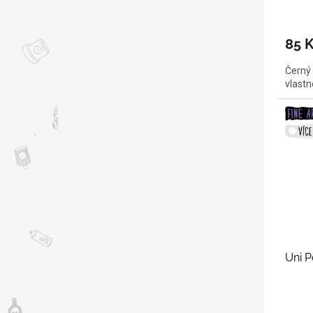
85 
Černý 
vlastn
Uni 