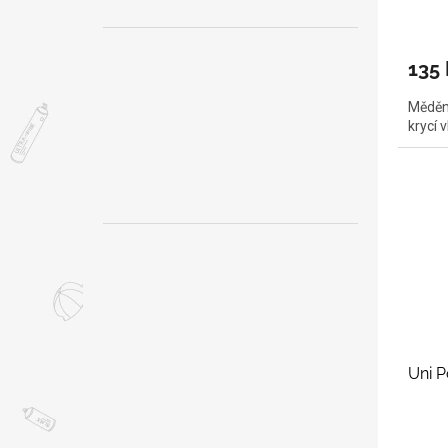
135 
Měděný
krycí 
Uni 