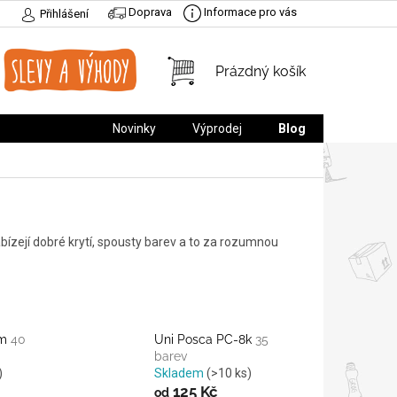
Doprava
Informace pro vás
Přihlášení
NÁKUPNÍ
Prázdný košík
KOŠÍK
Novinky
Výprodej
Blog
abízejí dobré krytí, spousty barev a to za rozumnou
3m
40
Uni Posca PC-8k
35
barev
)
Skladem
(>10 ks)
125 Kč
od