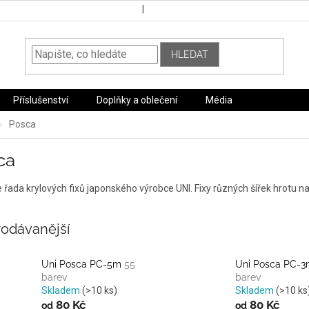
HLEDAT
Příslušenství
Doplňky a oblečení
Média
Posca
ca
 řada krylových fixů japonského výrobce UNI. Fixy různých šířek hrotu n
rodávanější
Uni Posca PC-5m
55
Uni Posca PC-
barev
barev
Skladem
(>10 ks)
Skladem
(>10 ks
80 Kč
80 Kč
od
od