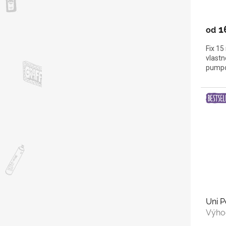
1
od
Fix 15
vlastn
pumpo
Uni 
Výho