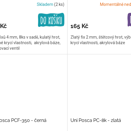
Skladem
(2 ks)
Momentálně ned
 Kč
165 Kč
ixů 4 mm, 8ks v sadě, kulatý hrot,
Zlatý fix 2 mm, štětcový hrot, vý
é krycí vlastnosti, akrylová báze,
krycí vlastnosti, akrylová báze
vací ventil
osca PCF-350 - černá
Uni Posca PC-8k - zlatá