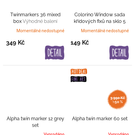
Twinmarkers 36 mixed
Colorino Window sada
box
Výhodné balení
křídových fixů na sklo 5
set
Výhodné balení
Momentálně nedostupné
Momentálně nedostupné
349 Kč
149 Kč
3 990 Kč
–50 %
Alpha twin marker 12 grey
Alpha twin marker 60 set
set
Vyprodáno
Vyprodáno