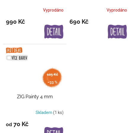
Vyprodáno
Vyprodáno
990 Kč
690 Kč
105 Kč
až
–33 %
ZIG Painty 4 mm
Skladem
(1 ks)
70 Kč
od