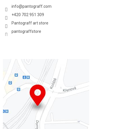
info
@
pantograff.com
+420 702 951 309
Pantograff art store
pantograffstore