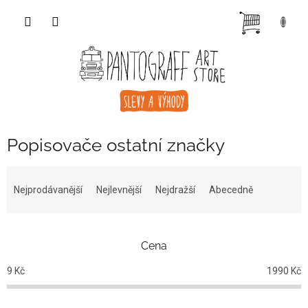
Přejít
NÁKUP
na
obsah
KOŠÍK
Popisovače ostatní značky
Ř
a
Nejprodávanější
Nejlevnější
Nejdražší
Abecedně
z
e
n
Cena
í
p
9
Kč
1990
Kč
r
o