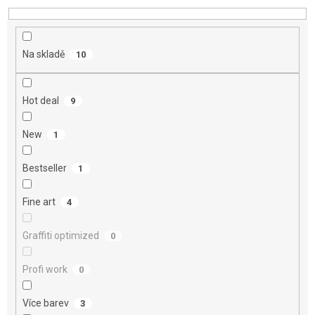
d
u
k
t
Na skladě
10
ů
Hot deal
9
New
1
Bestseller
1
Fine art
4
Graffiti optimized
0
Profi work
0
Více barev
3