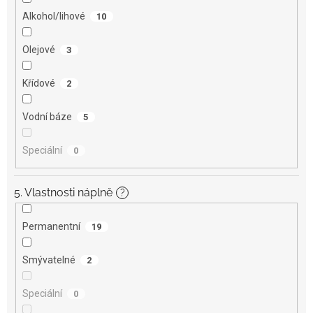
Alkohol/lihové
10
Olejové
3
Křídové
2
Vodní báze
5
Speciální
0
5. Vlastnosti náplně
?
Permanentní
19
Smývatelné
2
Speciální
0