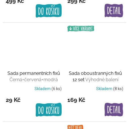
499 Kč
299 Kč
Sada permanentních fixů
Sada oboustranných fixů
Černá+červená+modrá
12 set
Výhodné balení
Skladem
(6 ks)
Skladem
(8 ks)
29 Kč
169 Kč