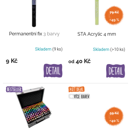
i
s
79 Kč
p
až
–49 %
r
o
Permanentní fix
3 barvy
STA Acrylic 4 mm
d
u
k
Skladem
(9 ks)
Skladem
(>10 ks)
t
9 Kč
40 Kč
od
ů
59 Kč
až
–40 %