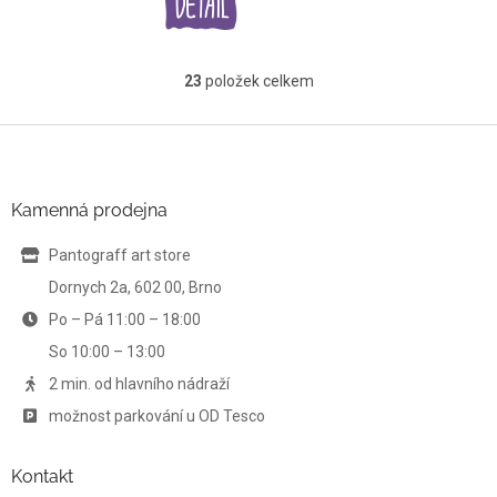
23
položek celkem
O
v
l
Z
á
á
d
p
a
a
Kamenná prodejna
c
t
í
í
Pantograff art store
p
r
Dornych 2a, 602 00, Brno
v
Po – Pá 11:00 – 18:00
k
y
So 10:00 – 13:00
v
ý
2 min. od hlavního nádraží
p
možnost parkování u OD Tesco
i
s
u
Kontakt