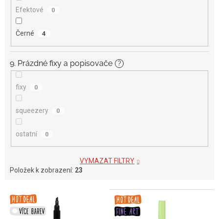
Efektové
0
Černé
4
9. Prázdné fixy a popisovače
?
fixy
0
squeezery
0
ostatní
0
VYMAZAT FILTRY
Položek k zobrazení:
23
V
ý
p