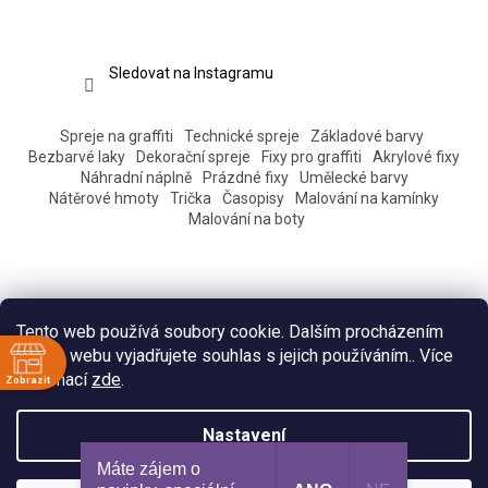
Sledovat na Instagramu
Spreje na graffiti
Technické spreje
Základové barvy
Bezbarvé laky
Dekorační spreje
Fixy pro graffiti
Akrylové fixy
Náhradní náplně
Prázdné fixy
Umělecké barvy
Nátěrové hmoty
Trička
Časopisy
Malování na kamínky
Malování na boty
Tento web používá soubory cookie. Dalším procházením
tohoto webu vyjadřujete souhlas s jejich používáním.. Více
informací
zde
.
Zobrazit
ě
Vytvořil Shoptet
Nastavení
:30
Máte zájem o
:30
Copyright 2026
Eshop Pantograff art store
. Všechna práva