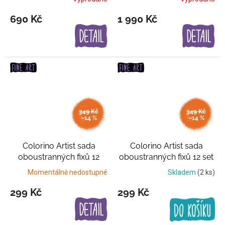
690 Kč
1 990 Kč
349 Kč
349 Kč
–14 %
–14 %
Colorino Artist sada
Colorino Artist sada
oboustranných fixů 12
oboustranných fixů 12 set
pastel set
Pastelové
Základní barvy
Momentálně nedostupné
Skladem
(2 ks)
barvy
299 Kč
299 Kč