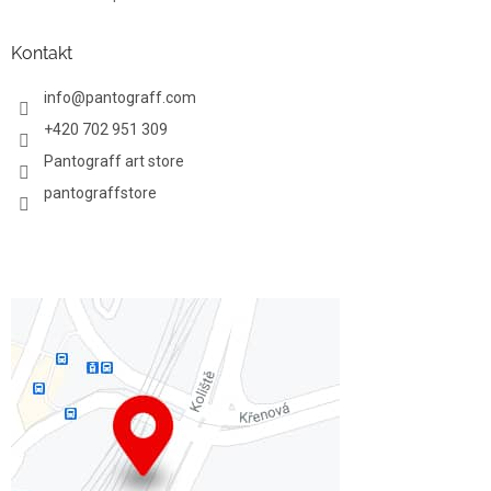
Kontakt
info
@
pantograff.com
+420 702 951 309
Pantograff art store
pantograffstore