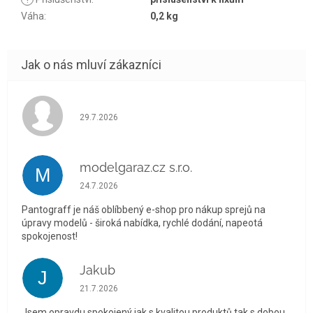
Váha
:
0,2 kg
Hodnocení obchodu je 5 z 5 hvězdiček.
29.7.2026
modelgaraz.cz s.r.o.
M
Hodnocení obchodu je 5 z 5 hvězdiček.
24.7.2026
Pantograff je náš oblíbbený e-shop pro nákup sprejů na
úpravy modelů - široká nabídka, rychlé dodání, napeotá
spokojenost!
Jakub
J
Hodnocení obchodu je 5 z 5 hvězdiček.
21.7.2026
Jsem opravdu spokojený jak s kvalitou produktů tak s dobou