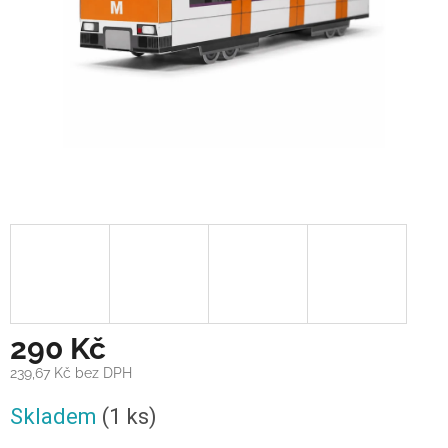
290 Kč
239,67 Kč bez DPH
Měrná
Skladem
(1 ks)
cena: