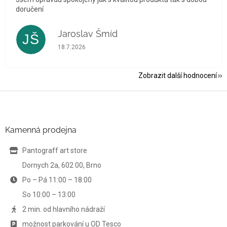
doručení
Jaroslav Šmíd
JŠ
Hodnocení obchodu je 5 z 5 hvězdiček.
18.7.2026
Zobrazit další hodnocení
Z
á
p
a
Kamenná prodejna
t
í
Pantograff art store
Dornych 2a, 602 00, Brno
Po – Pá 11:00 – 18:00
So 10:00 – 13:00
2 min. od hlavního nádraží
možnost parkování u OD Tesco