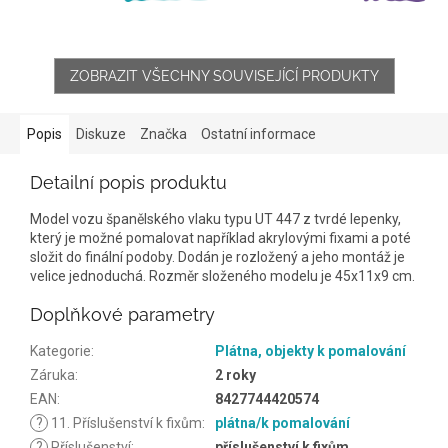
ZOBRAZIT VŠECHNY SOUVISEJÍCÍ PRODUKTY
Popis
Diskuze
Značka
Ostatní informace
Detailní popis produktu
Model vozu španělského vlaku typu UT 447 z tvrdé lepenky,
který je možné pomalovat například akrylovými fixami a poté
složit do finální podoby. Dodán je rozložený a jeho montáž je
velice jednoduchá. Rozměr složeného modelu je 45x11x9 cm.
Doplňkové parametry
Kategorie
:
Plátna, objekty k pomalování
Záruka
:
2 roky
EAN
:
8427744420574
?
11. Příslušenství k fixům
:
plátna/k pomalování
?
Příslušenství
:
příslušenství k fixům