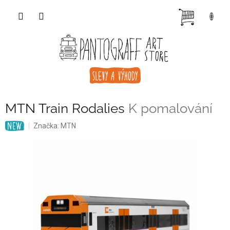
Přejít
NÁKUP
na
obsah
KOŠÍK
MTN Train Rodalies
K pomalování
Značka:
MTN