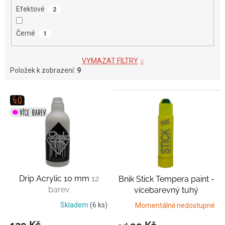
Efektové
2
Černé
1
VYMAZAT FILTRY
Položek k zobrazení:
9
V
ý
p
i
s
p
r
o
Drip Acrylic 10 mm
12
Bnik Stick Tempera paint -
d
barev
vícebarevný tuhý
u
popisovač
2 nebo 4 barvy
k
Skladem
(6 ks)
Momentálně nedostupné
t
129 Kč