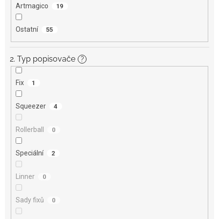
Artmagico
19
Ostatní
55
2. Typ popisovače
?
Fix
1
Squeezer
4
Rollerball
0
Speciální
2
Linner
0
Sady fixů
0