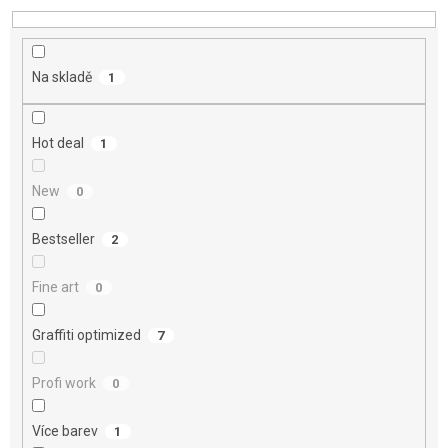
d
u
k
t
Na skladě
1
ů
Hot deal
1
New
0
Bestseller
2
Fine art
0
Graffiti optimized
7
Profi work
0
Více barev
1