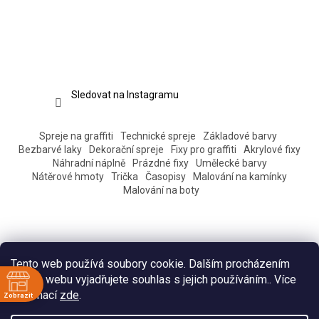
Sledovat na Instagramu
Spreje na graffiti
Technické spreje
Základové barvy
Bezbarvé laky
Dekorační spreje
Fixy pro graffiti
Akrylové fixy
Náhradní náplně
Prázdné fixy
Umělecké barvy
Nátěrové hmoty
Trička
Časopisy
Malování na kamínky
Malování na boty
Tento web používá soubory cookie. Dalším procházením
tohoto webu vyjadřujete souhlas s jejich používáním.. Více
informací
zde
.
Zobrazit
ě