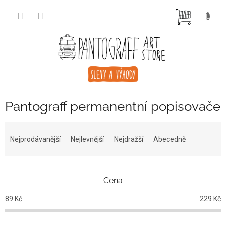
Přejít
NÁKUP
na
obsah
KOŠÍK
Pantograff permanentní popisovače
Ř
a
Nejprodávanější
Nejlevnější
Nejdražší
Abecedně
z
e
n
Cena
í
p
89
Kč
229
Kč
r
o