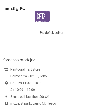
169 Kč
od
9
položek celkem
O
v
l
Z
á
á
d
p
a
a
Kamenná prodejna
c
t
í
í
Pantograff art store
p
r
Dornych 2a, 602 00, Brno
v
Po – Pá 11:00 – 18:00
k
y
So 10:00 – 13:00
v
ý
2 min. od hlavního nádraží
p
možnost parkování u OD Tesco