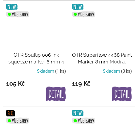
OTR Soultip 006 Ink
OTR Superflow 4468 Paint
squeeze marker 6 mm
4
Marker 8 mm
Modrá,
barvy
černá a fialová
Skladem
(1 ks)
Skladem
(3 ks)
105 Kč
119 Kč