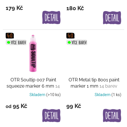
t
179 Kč
180 Kč
ů
OTR Soultip 007 Paint
OTR Metal tip 8001 paint
squeeze marker 6 mm
14
marker 1 mm
14 barev
barev
Skladem
(>10 ks)
Skladem
(1 ks)
95 Kč
99 Kč
od