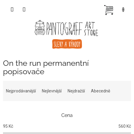
Přejít
NÁKUP
na
obsah
KOŠÍK
On the run permanentní
popisovače
Ř
a
Nejprodávanější
Nejlevnější
Nejdražší
Abecedně
z
e
n
Cena
í
p
95
Kč
560
Kč
r