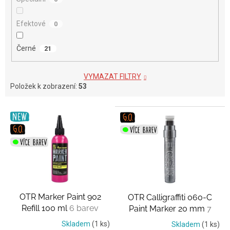
Efektové
0
Černé
21
VYMAZAT FILTRY
Položek k zobrazení:
53
V
ý
p
i
s
p
r
o
OTR Marker Paint 902
OTR Calligraffiti 060-C
d
Refill 100 ml
6 barev
Paint Marker 20 mm
7
u
barev
k
Skladem
(1 ks)
Skladem
(1 ks)