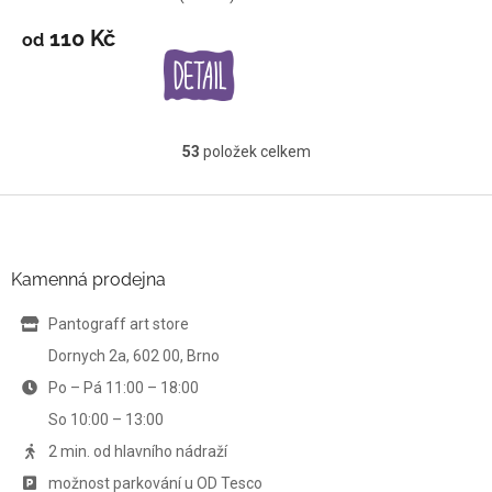
110 Kč
od
53
položek celkem
O
v
l
Z
á
á
d
p
a
a
Kamenná prodejna
c
t
í
í
Pantograff art store
p
r
Dornych 2a, 602 00, Brno
v
Po – Pá 11:00 – 18:00
k
y
So 10:00 – 13:00
v
ý
2 min. od hlavního nádraží
p
možnost parkování u OD Tesco