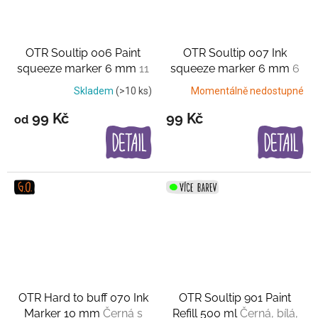
OTR Soultip 006 Paint
OTR Soultip 007 Ink
squeeze marker 6 mm
11
squeeze marker 6 mm
6
barev
barev
Skladem
(>10 ks)
Momentálně nedostupné
99 Kč
99 Kč
od
OTR Hard to buff 070 Ink
OTR Soultip 901 Paint
Marker 10 mm
Černá s
Refill 500 ml
Černá, bílá,