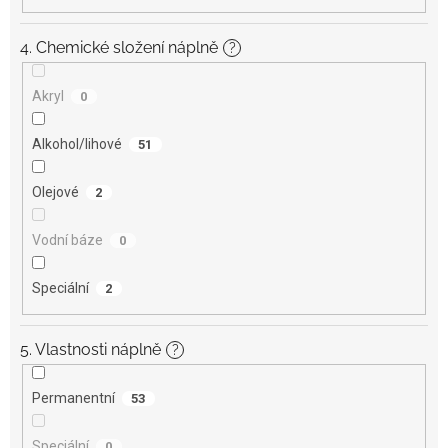
4. Chemické složení náplně
?
Akryl
0
Alkohol/lihové
51
Olejové
2
Vodní báze
0
Speciální
2
5. Vlastnosti náplně
?
Permanentní
53
Speciální
0