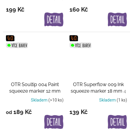
199 Kč
160 Kč
OTR Soultip 004 Paint
OTR Superflow 009 Ink
squeeze marker 12 mm
squeeze marker 18 mm
4
barvy
Skladem
(>10 ks)
Skladem
(1 ks)
189 Kč
139 Kč
od