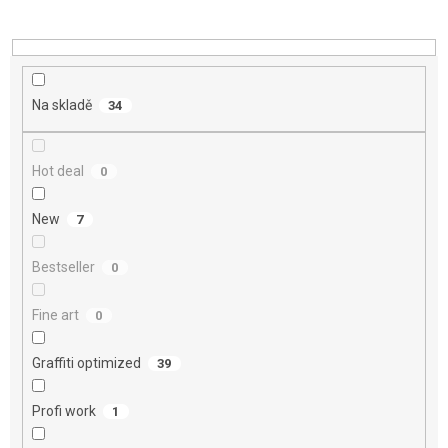
o
d
u
k
t
Na skladě
34
ů
Hot deal
0
New
7
Bestseller
0
Fine art
0
Graffiti optimized
39
Profi work
1