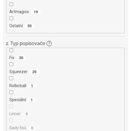
Artmagico
19
Ostatní
55
2. Typ popisovače
?
Fix
20
Squeezer
20
Rollerball
1
Speciální
1
Linner
0
Sady fixů
0