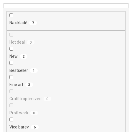
d
u
k
t
Na skladě
7
ů
Hot deal
0
New
2
Bestseller
1
Fine art
3
Graffiti optimized
0
Profi work
0
Více barev
6