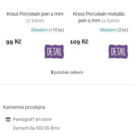
Kreul Porcelain pen 2 mm
Kreul Porcelain metallic
17 barev
pen 2 mm
11 barev
Skladem
(>10 ks)
Skladem
(2 ks)
99 Kč
109 Kč
8
položek celkem
O
v
l
Z
á
á
d
p
a
a
Kamenná prodejna
c
t
í
í
Pantograff art store
p
r
Dornych 2a, 602 00, Brno
v