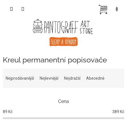
Přejít
NÁKUP
na
obsah
KOŠÍK
Kreul permanentní popisovače
Ř
a
Nejprodávanější
Nejlevnější
Nejdražší
Abecedně
z
e
n
Cena
í
p
89
Kč
389
Kč
r
o