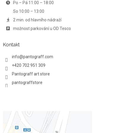
Po – Pá 11:00 – 18:00
k
y
So 10:00 – 13:00
v
ý
2 min. od hlavního nádraží
p
možnost parkování u OD Tesco
i
s
u
Kontakt
info
@
pantograff.com
+420 702 951 309
Pantograff art store
pantograffstore