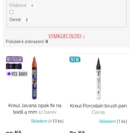
Efektové
0
Černé
2
VYMAZAT FILTRY
Položek k zobrazení:
8
V
ý
p
i
s
p
r
o
Kreul Javana opak fix na
Kreul Porcelain brush pen
d
textil 4 mm
12 barev
Černá
u
k
Skladem
(>10 ks)
Skladem
(1 ks)
t
99 Kč