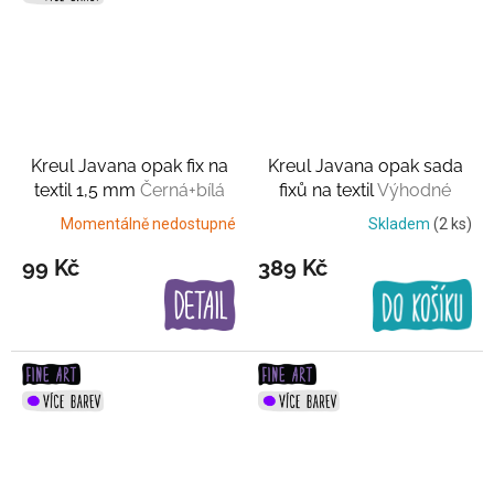
Kreul Javana opak fix na
Kreul Javana opak sada
textil 1,5 mm
Černá+bílá
fixů na textil
Výhodné
balení
Momentálně nedostupné
Skladem
(2 ks)
99 Kč
389 Kč