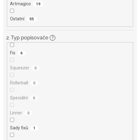
Artmagico
19
Ostatní
55
2. Typ popisovače
?
Fix
6
Squeezer
0
Rollerball
0
Speciální
0
Linner
0
Sady fixů
1