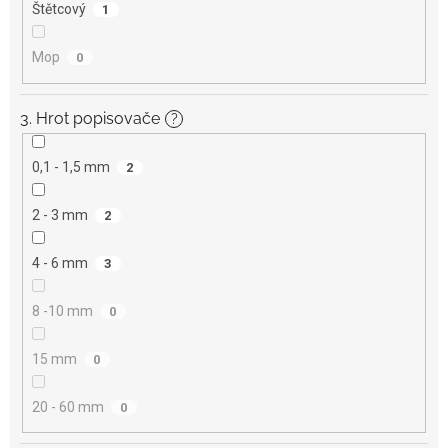
Štětcový
1
Mop
0
3. Hrot popisovače
?
0,1 - 1,5 mm
2
2 - 3 mm
2
4 - 6 mm
3
8 -10 mm
0
15 mm
0
20 - 60 mm
0