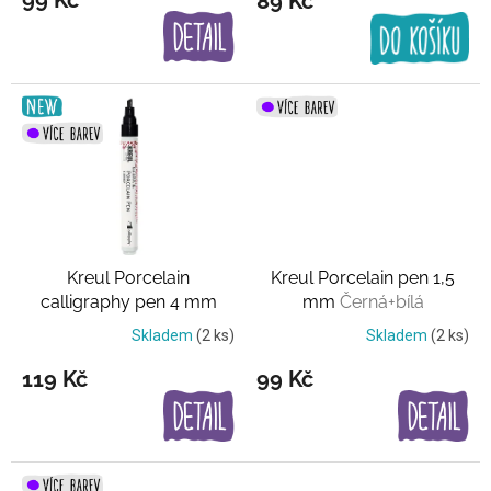
89 Kč
ů
Kreul Porcelain
Kreul Porcelain pen 1,5
calligraphy pen 4 mm
mm
Černá+bílá
Černá+bílá
Skladem
(2 ks)
Skladem
(2 ks)
119 Kč
99 Kč