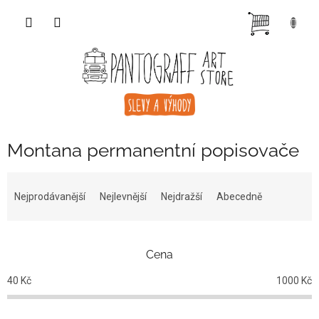
Přejít
NÁKUP
na
obsah
KOŠÍK
Montana permanentní popisovače
Ř
a
Nejprodávanější
Nejlevnější
Nejdražší
Abecedně
z
e
n
Cena
í
p
40
Kč
1000
Kč
r
o