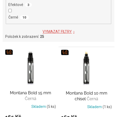
Efektové
3
Černé
10
VYMAZAT FILTRY
Položek k zobrazení:
25
V
ý
p
i
s
p
r
o
Montana Bold 15 mm
Montana Bold 10 mm
d
Černá
chisel
Černá
u
k
Skladem
(5 ks)
Skladem
(1 ks)
t
165 Kč