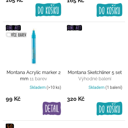
165 Kč
ů
Montana Acrylic marker 2
Montana Sketchliner 5 set
mm
11 barev
Výhodné balení
Skladem
(>10 ks)
Skladem
(1 balení)
99 Kč
320 Kč