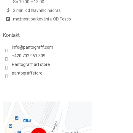
So 10:00 – 13:00
v
ý
2 min. od hlavního nádraží
p
možnost parkování u OD Tesco
i
s
u
Kontakt
info
@
pantograff.com
+420 702 951 309
Pantograff art store
pantograffstore