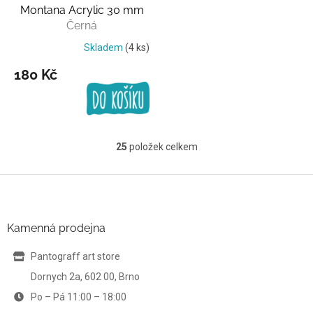
Montana Acrylic 30 mm
Černá
Skladem
(4 ks)
180 Kč
25
položek celkem
O
v
l
Z
á
á
d
p
a
a
Kamenná prodejna
c
t
í
í
Pantograff art store
p
r
Dornych 2a, 602 00, Brno
v
Po – Pá 11:00 – 18:00
k
y