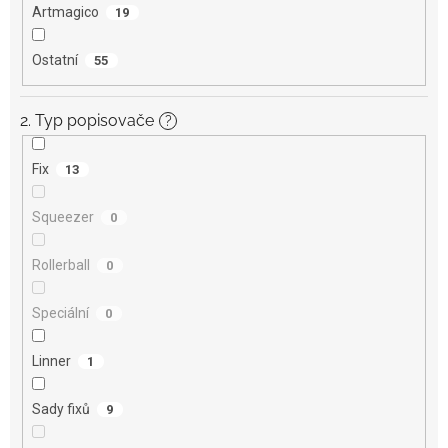
Artmagico
19
Ostatní
55
2. Typ popisovače
?
Fix
13
Squeezer
0
Rollerball
0
Speciální
0
Linner
1
Sady fixů
9