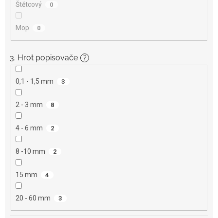
Štětcový
0
Mop
0
3. Hrot popisovače
?
0,1 - 1,5 mm
3
2 - 3 mm
8
4 - 6 mm
2
8 -10 mm
2
15 mm
4
20 - 60 mm
3