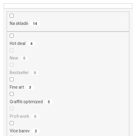
d
u
k
t
Na skladě
14
ů
Hot deal
4
New
0
Bestseller
0
Fine art
3
Graffiti optimized
5
Profi work
0
Více barev
2