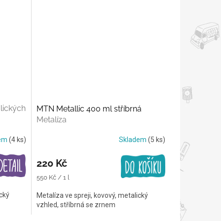
lických
MTN Metallic 400 ml stříbrná
Metalíza
dem
(4 ks)
Skladem
(5 ks)
220 Kč
Měrná
550 Kč / 1 l
cena:
ický
Metalíza ve spreji, kovový, metalický
vzhled, stříbrná se zrnem