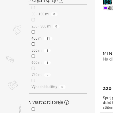
2. Objem spreje
?
30 - 150 ml
0
250 - 300 ml
0
400 ml
11
500 ml
1
MTN 
Na di
600 ml
1
750 ml
0
Výhodné balíčky
0
220
Sprej 
3. Vlastnosti spreje
?
disků 
stříbr