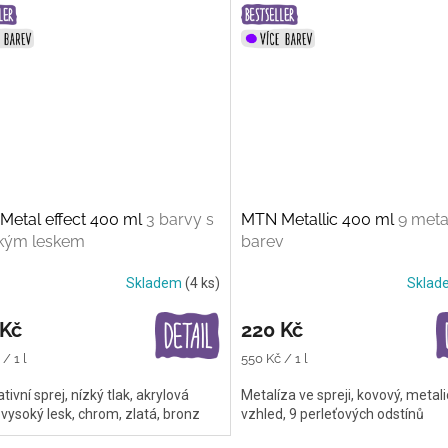
Metal effect 400 ml
3 barvy s
MTN Metallic 400 ml
9 meta
kým leskem
barev
Skladem
(4 ks)
Skla
 Kč
220 Kč
Měrná
/ 1 l
550 Kč / 1 l
cena:
tivní sprej, nízký tlak, akrylová
Metalíza ve spreji, kovový, metal
vysoký lesk, chrom, zlatá, bronz
vzhled, 9 perleťových odstínů