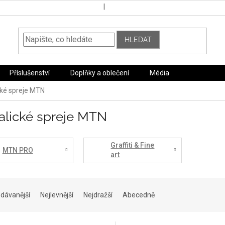
HLEDAT
Příslušenství
Doplňky a oblečení
Média
cké spreje MTN
alické spreje MTN
Graffiti & Fine
MTN PRO
art
dávanější
Nejlevnější
Nejdražší
Abecedně