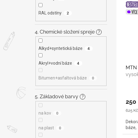
RAL odstíny
2
4. Chemické složení spreje
?
Alkyd+syntetická báze
4
Akryl+vodní báze
4
MTN 
vyso
Bitumen+asfaltová báze
0
5. Základové barvy
?
250
Měrná
625 Kč 
na kov
0
cena:
Dekora
báze, 
na plast
0