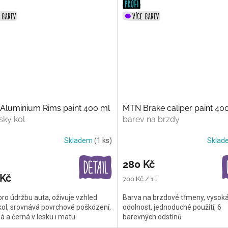
Aluminium Rims paint 400 ml
MTN Brake caliper paint 40
sky kol
barev na brzdy
Skladem
(1 ks)
Skla
280 Kč
 Kč
Měrná
700 Kč / 1 l
cena:
pro údržbu auta, oživuje vzhled
Barva na brzdové třmeny, vysok
kol, srovnává povrchové poškození,
odolnost, jednoduché použití, 6
ná a černá v lesku i matu
barevných odstínů