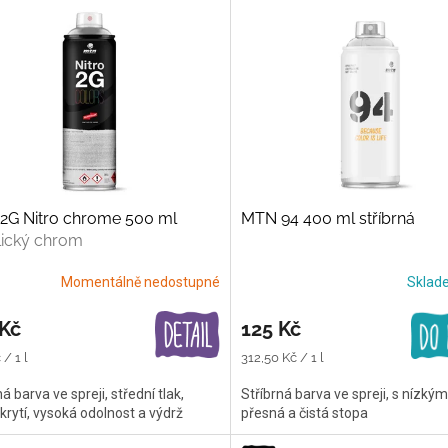
2G Nitro chrome 500 ml
MTN 94 400 ml stříbrná
lický chrom
Momentálně nedostupné
Skla
 Kč
125 Kč
Měrná
/ 1 l
312,50 Kč / 1 l
cena:
ná barva ve spreji, střední tlak,
Stříbrná barva ve spreji, s nízký
krytí, vysoká odolnost a výdrž
přesná a čistá stopa