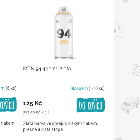
MTN 94 400 ml zlatá
dem
(6 ks)
Skladem
(>10 ks)
125 Kč
Měrná
312,50 Kč / 1 l
cena:
m tlakem,
Zlatá barva ve spreji, s nízkým tlakem,
přesná a čistá stopa