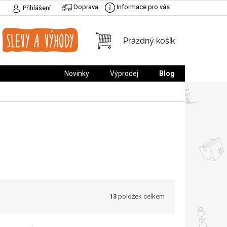
Doprava
Informace pro vás
Přihlášení
NÁKUPNÍ
Prázdný košík
KOŠÍK
Novinky
Výprodej
Blog
13
položek celkem