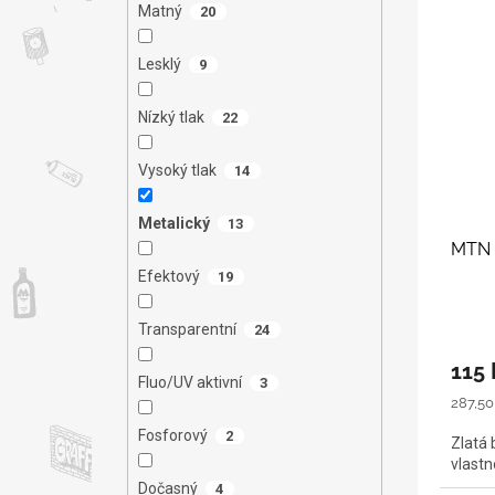
Matný
20
Lesklý
9
Nízký tlak
22
Vysoký tlak
14
Metalický
13
MTN 
Efektový
19
Transparentní
24
115 
Fluo/UV aktivní
3
Měrná
287,50 
cena:
Fosforový
2
Zlatá 
vlastn
Dočasný
4