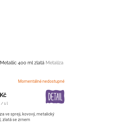
etallic 400 ml zlatá
Metalíza
Momentálně nedostupné
 Kč
/ 1 l
za ve spreji, kovový, metalický
d, zlatá se zrnem