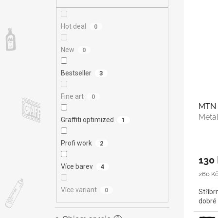
V
n
n
ý
í
e
p
p
l
Hot deal
0
i
r
s
o
New
0
p
d
r
u
Bestseller
3
o
k
d
t
u
Fine art
ů
0
MTN 
k
Meta
t
Graffiti optimized
1
ů
Profi work
2
130
Více barev
4
Měrná
260 Kč 
cena:
Více variant
0
Stříbr
dobré 