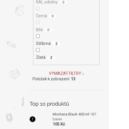
RAL odstíny
0
Černá
0
Bílá
0
Stříbrná
2
Zlatá
2
VYMAZAT FILTRY
Položek k zobrazení:
13
Top 10 produktů
Montana Black 400 ml
187
barev
105 Kč