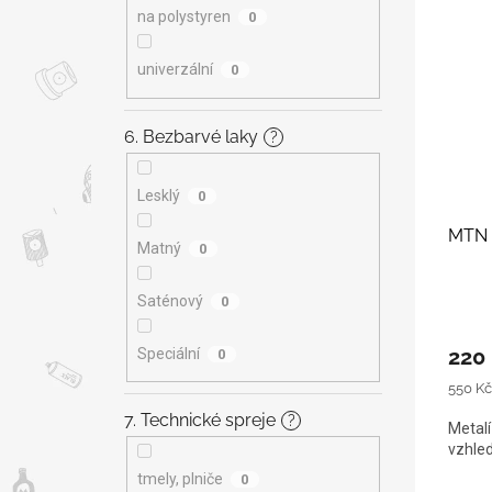
na polystyren
0
univerzální
0
6. Bezbarvé laky
?
Lesklý
0
MTN M
Matný
0
Saténový
0
220
Speciální
0
Měrná
550 Kč 
cena:
7. Technické spreje
?
Metalí
vzhle
tmely, plniče
0