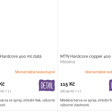
Hardcore 400 ml zlatá
MTN Hardcore copper 400
Měděná
Momentálně nedostupné
Momentálně ned
Kč
115 Kč
Měrná
Kč / 1 l
287,50 Kč / 1 l
cena:
barva ve spreji, střední tlak, výborné
Měděná barva ve spreji, střední tl
osti
výborné vlastnosti