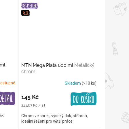
 ml
MTN Mega Plata 600 ml
Metalický
chrom
ostupné
Skladem
(>10 ks)
145 Kč
Měrná
241,67 Kč / 1 l
cena:
ak,
Chrom ve spreji, vysoký tlak, stříbrná,
ideální řešení pro větší práce