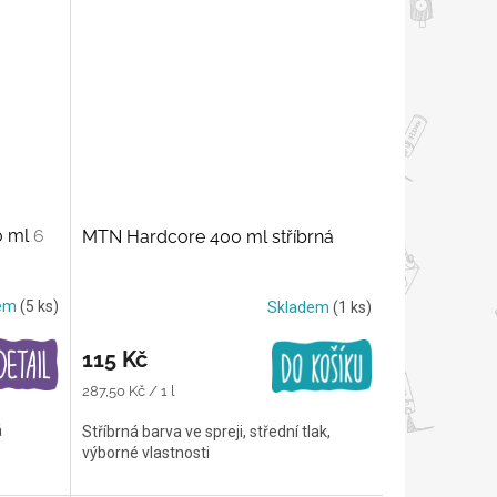
0 ml
6
MTN Hardcore 400 ml stříbrná
dem
(5 ks)
Skladem
(1 ks)
115 Kč
Měrná
287,50 Kč / 1 l
cena:
á
Stříbrná barva ve spreji, střední tlak,
výborné vlastnosti