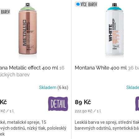
na Metallic effect 400 ml
16
Montana White 400 ml
36 b
ických barev
Skladem
(6 ks)
Skla
 Kč
89 Kč
Měrná
Kč / 1 l
222,50 Kč / 1 l
cena:
cké, metalické spreje, 15
Lesklá barva ve spreji, střední tla
vých odstínů, nízký tlak, pololesklý
barevných odstínů, syntetická b
dek