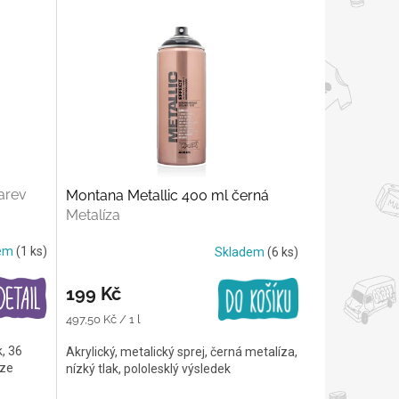
arev
Montana Metallic 400 ml černá
Metalíza
dem
(1 ks)
Skladem
(6 ks)
199 Kč
Měrná
497,50 Kč / 1 l
cena:
k, 36
Akrylický, metalický sprej, černá metalíza,
áze
nízký tlak, pololesklý výsledek