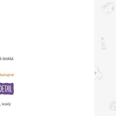
 lesklá
dostupné
, lesklý