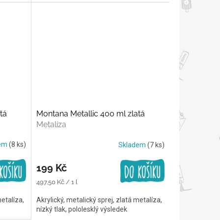
tá
Montana Metallic 400 ml zlatá
Metalíza
dem
(8 ks)
Skladem
(7 ks)
199 Kč
Měrná
497,50 Kč / 1 l
cena:
metalíza,
Akrylický, metalický sprej, zlatá metalíza,
nízký tlak, pololesklý výsledek