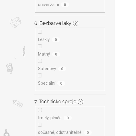
univerzální
0
6. Bezbarvé laky
?
Lesklý
0
Matný
0
Saténový
0
Speciální
0
7. Technické spreje
?
tmely, plniče
0
dočasné, odstranitelné
0