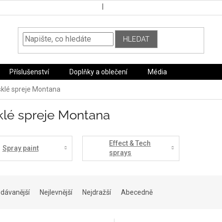
HLEDAT
Příslušenství
Doplňky a oblečení
Média
sklé spreje Montana
klé spreje Montana
Effect & Tech
Spray paint
sprays
dávanější
Nejlevnější
Nejdražší
Abecedně