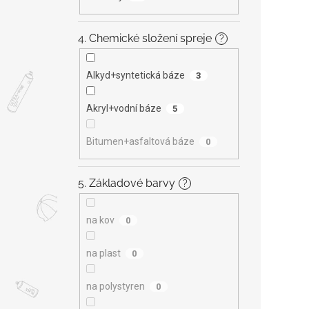
4. Chemické složení spreje
?
Alkyd+syntetická báze
3
Akryl+vodní báze
5
Bitumen+asfaltová báze
0
5. Základové barvy
?
na kov
0
na plast
0
na polystyren
0