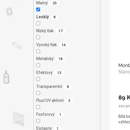
Matný
25
Lesklý
8
Nízký tlak
17
Vysoký tlak
14
Metalický
18
Monta
Staro
Efektový
13
Transparentní
8
89 
Fluo/UV aktivní
3
Měrná
222,50 
cena:
Fosforový
1
Bílá ba
vzhled
Dočasný
1