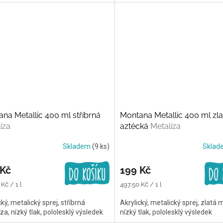
na Metallic 400 ml stříbrná
Montana Metallic 400 ml zla
íza
aztécká
Metalíza
Skladem
(9 ks)
Skla
 Kč
199 Kč
Měrná
Kč / 1 l
497,50 Kč / 1 l
cena:
cký, metalický sprej, stříbrná
Akrylický, metalický sprej, zlatá 
za, nízký tlak, pololesklý výsledek
nízký tlak, pololesklý výsledek