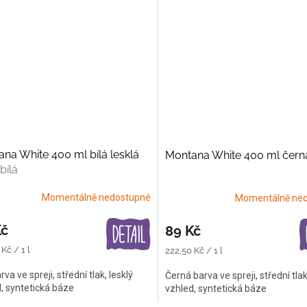
na White 400 ml bílá lesklá
Montana White 400 ml černá
bílá
Momentálně nedostupné
Momentálně ne
Kč
89 Kč
Měrná
Kč / 1 l
222,50 Kč / 1 l
cena:
rva ve spreji, střední tlak, lesklý
Černá barva ve spreji, střední tlak
, syntetická báze
vzhled, syntetická báze