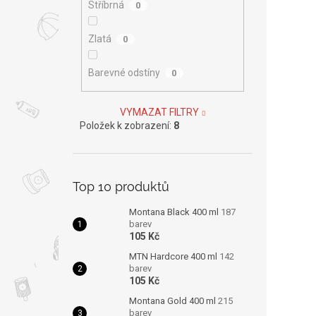
Stříbrná
0
Zlatá
0
Barevné odstíny
0
VYMAZAT FILTRY
Položek k zobrazení:
8
Top 10 produktů
Montana Black 400 ml
187
barev
105 Kč
MTN Hardcore 400 ml
142
barev
105 Kč
Montana Gold 400 ml
215
barev