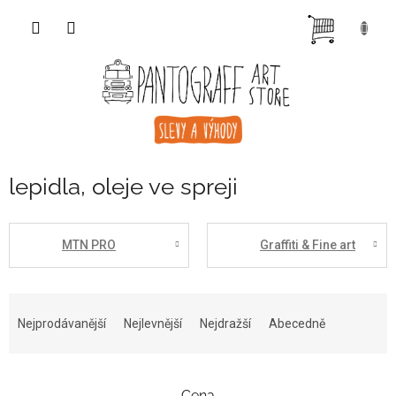
Přejít
NÁKUP
na
obsah
KOŠÍK
lepidla, oleje ve spreji
MTN PRO
Graffiti & Fine art
Ř
a
Nejprodávanější
Nejlevnější
Nejdražší
Abecedně
z
e
n
Cena