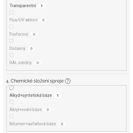
Transparentní
1
Fluo/UV aktivní
0
Fosforový
0
Dočasný
0
RAL odstíny
0
4. Chemické složení spreje
?
Alkyd+syntetická báze
1
Akryl+vodní báze
0
Bitumen+asfaltová báze
0