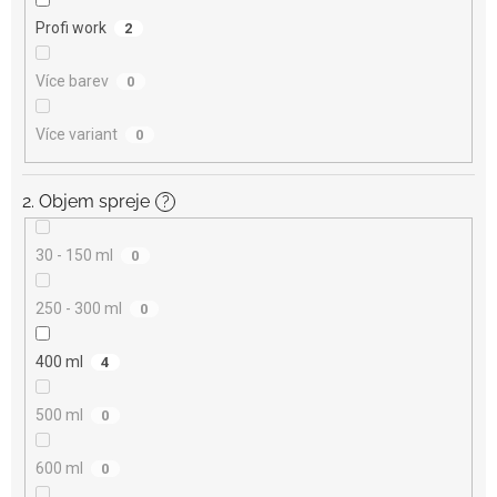
Profi work
2
Více barev
0
Více variant
0
2. Objem spreje
?
30 - 150 ml
0
250 - 300 ml
0
400 ml
4
500 ml
0
600 ml
0