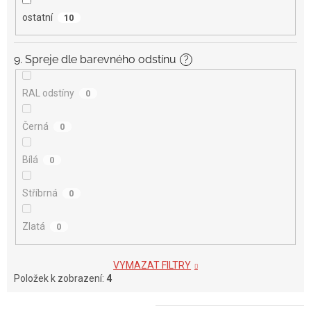
ostatní
10
9. Spreje dle barevného odstínu
?
RAL odstíny
0
Černá
0
Bílá
0
Stříbrná
0
Zlatá
0
VYMAZAT FILTRY
Položek k zobrazení:
4