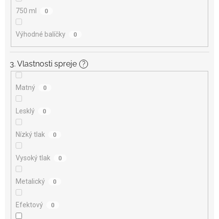
750 ml
0
Výhodné balíčky
0
3. Vlastnosti spreje
?
Matný
0
Lesklý
0
Nízký tlak
0
Vysoký tlak
0
Metalický
0
Efektový
0