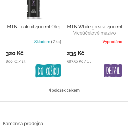
MTN Teak oil 400 ml
Olej
MTN White grease 400 ml
Víceúčelové mazivo
Skladem
(2 ks)
Vyprodáno
320 Kč
235 Kč
Měrná
Měrná
800 Kč / 1 l
587,50 Kč / 1 l
cena:
cena:
4
položek celkem
O
v
l
Z
á
á
d
p
a
a
Kamenná prodejna
c