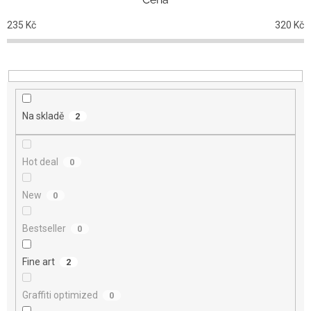
í
p
235
Kč
320
Kč
r
o
d
u
k
t
Na skladě
2
ů
Hot deal
0
New
0
Bestseller
0
Fine art
2
Graffiti optimized
0