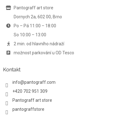
t
í
í
Pantograff art store
p
r
Dornych 2a, 602 00, Brno
v
Po – Pá 11:00 – 18:00
k
y
So 10:00 – 13:00
v
ý
2 min. od hlavního nádraží
p
možnost parkování u OD Tesco
i
s
u
Kontakt
info
@
pantograff.com
+420 702 951 309
Pantograff art store
pantograffstore