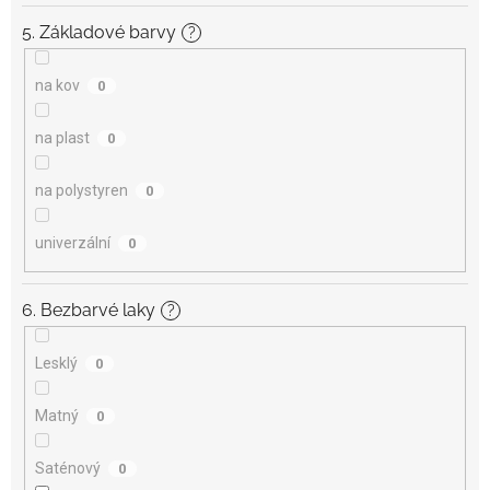
5. Základové barvy
?
na kov
0
na plast
0
na polystyren
0
univerzální
0
6. Bezbarvé laky
?
Lesklý
0
Matný
0
Saténový
0