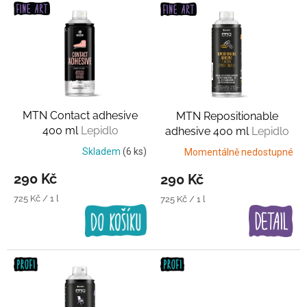
V
ý
p
i
s
p
r
o
MTN Contact adhesive
MTN Repositionable
d
400 ml
Lepidlo
adhesive 400 ml
Lepidlo
u
k
Skladem
(6 ks)
Momentálně nedostupné
t
290 Kč
290 Kč
ů
Měrná
725 Kč / 1 l
Měrná
725 Kč / 1 l
cena:
cena: