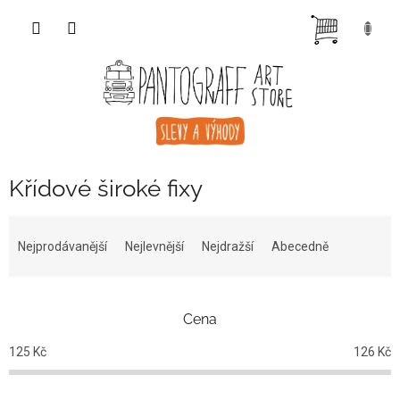
Přejít
NÁKUP
na
obsah
KOŠÍK
Křídové široké fixy
Ř
a
Nejprodávanější
Nejlevnější
Nejdražší
Abecedně
z
e
n
Cena
í
p
125
Kč
126
Kč
r
o