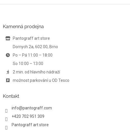
v
l
Z
á
á
d
p
a
a
Kamenná prodejna
c
t
í
í
Pantograff art store
p
r
Dornych 2a, 602 00, Brno
v
Po – Pá 11:00 – 18:00
k
y
So 10:00 – 13:00
v
ý
2 min. od hlavního nádraží
p
možnost parkování u OD Tesco
i
s
u
Kontakt
info
@
pantograff.com
+420 702 951 309
Pantograff art store