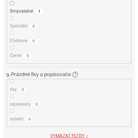
Smývatelné
1
Speciální
0
Efektové
0
Černé
0
9. Prázdné fixy a popisovače
?
fixy
0
squeezery
0
ostatní
0
VYMAZAT FILTRY