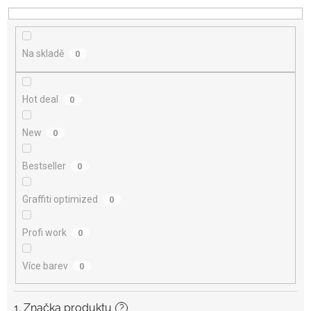
d
u
k
t
Na skladě
0
ů
Hot deal
0
New
0
Bestseller
0
Graffiti optimized
0
Profi work
0
Více barev
0
1. Značka produktu
?