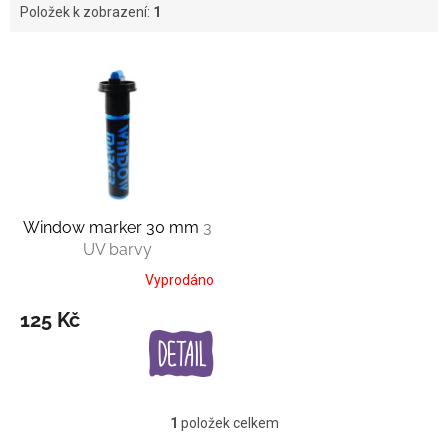
Položek k zobrazení:
1
V
ý
p
i
s
p
r
o
Window marker 30 mm
3
d
UV barvy
u
k
Vyprodáno
t
125 Kč
ů
1
položek celkem
O