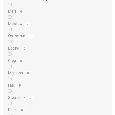
MTN
0
Molotow
0
On the run
0
Edding
0
Grog
0
Montana
0
Flux
0
Stealth ink
0
Dope
0