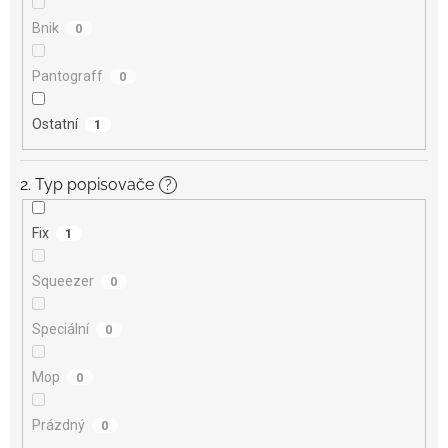
Bnik
0
Pantograff
0
Ostatní
1
2. Typ popisovače
?
Fix
1
Squeezer
0
Speciální
0
Mop
0
Prázdný
0