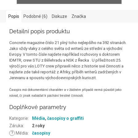
Popis
Podobné (6)
Diskuze
Značka
Detailní popis produktu
Concrete magazine číslo 21 plný toho nejlepšího na 392 stranách.
Jako vždy vlaky z celého světa od writerů ze střední a východní
Evropy. V tomto čísle najdete například rozhovory s doktorem
IDMTR, crew STU z Bělehradu a NSK z Řecka . U příležitosti 25.
výročí pro vás LOTY crew připravili něco z historie své činnosti a
najdete zde také reportáž z Afriky, příběh writerů zadržených v
Jerevanu a spoustu východoevropských kuriozit.
Časopis má dokumentární charakter a v žádném případě nemá působit jako
návod, či jinak nabádat k páchání trestné činnosti.
Doplňkové parametry
Kategorie
:
Média
,
časopisy o graffiti
Záruka
:
2 roky
?
Média
:
časopisy