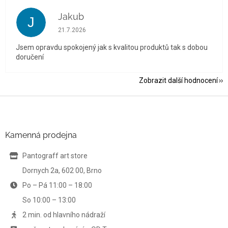
Jakub
J
Hodnocení obchodu je 5 z 5 hvězdiček.
21.7.2026
Jsem opravdu spokojený jak s kvalitou produktů tak s dobou
doručení
Zobrazit další hodnocení
Z
á
p
a
Kamenná prodejna
t
í
Pantograff art store
Dornych 2a, 602 00, Brno
Po – Pá 11:00 – 18:00
So 10:00 – 13:00
2 min. od hlavního nádraží