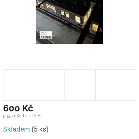
600 Kč
535,71 Kč bez DPH
Měrná
Skladem
(5 ks)
cena: