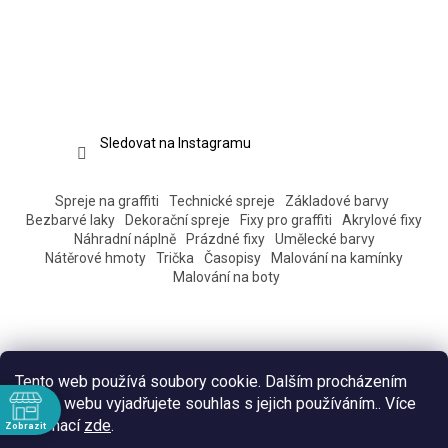
Sledovat na Instagramu
Spreje na graffiti
Technické spreje
Základové barvy
Bezbarvé laky
Dekorační spreje
Fixy pro graffiti
Akrylové fixy
Náhradní náplně
Prázdné fixy
Umělecké barvy
Nátěrové hmoty
Trička
Časopisy
Malování na kamínky
Malování na boty
Tento web používá soubory cookie. Dalším procházením
tohoto webu vyjadřujete souhlas s jejich používáním.. Více
informací
zde
.
Zobrazit