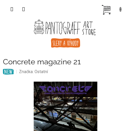
Přejít
NÁKUP
na
obsah
KOŠÍK
Concrete magazine 21
Značka:
Ostatní