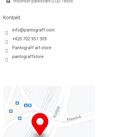
možnost parkování u OD Tesco
Kontakt
info
@
pantograff.com
+420 702 951 309
Pantograff art store
pantograffstore