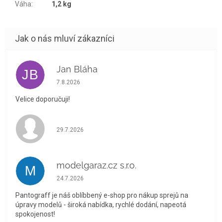
Váha
:
1,2 kg
Jan Bláha
JB
Hodnocení obchodu je 5 z 5 hvězdiček.
7.8.2026
Velice doporučuji!
Hodnocení obchodu je 5 z 5 hvězdiček.
29.7.2026
modelgaraz.cz s.r.o.
M
Hodnocení obchodu je 5 z 5 hvězdiček.
24.7.2026
Pantograff je náš oblíbbený e-shop pro nákup sprejů na
úpravy modelů - široká nabídka, rychlé dodání, napeotá
spokojenost!