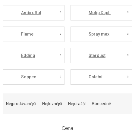
AmbroSol
Motip Dupli
Flame
Spray max
Edding
Stardust
Soppec
Ostatní
Ř
a
Nejprodávanější
Nejlevnější
Nejdražší
Abecedně
z
e
n
Cena
í