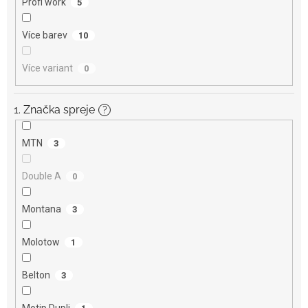
Profi work
5
Více barev
10
Více variant
0
1. Značka spreje
?
MTN
3
Double A
0
Montana
3
Molotow
1
Belton
3
Motip Dupli