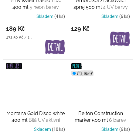
MTN Water Based Fluo
AmbroSol značkovací
400 ml
5 neon barev
sprej 500 ml
4 UV barvy
Skladem
(4 ks)
Skladem
(6 ks)
189 Kč
129 Kč
Měrná
472,50 Kč / 1 l
cena:
Montana Gold Disco white
Belton Construction
400 ml
Bílá UV aktivní
marker 500 ml
6 barev
barva
Skladem
(10 ks)
Skladem
(6 ks)