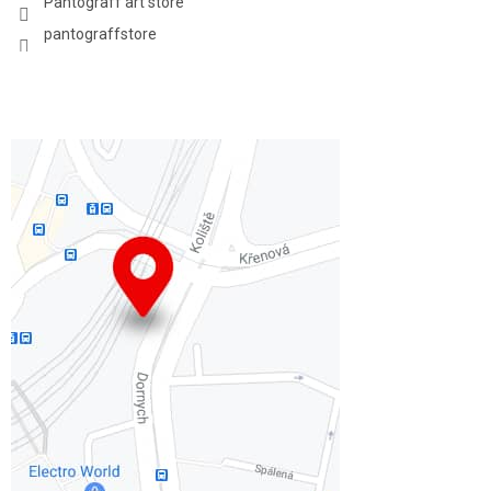
Pantograff art store
pantograffstore