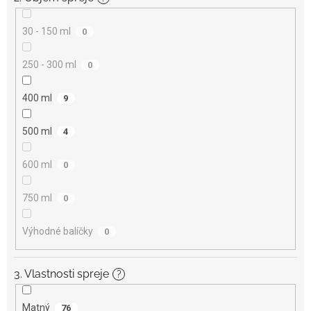
30 - 150 ml
0
250 - 300 ml
0
400 ml
9
500 ml
4
600 ml
0
750 ml
0
Výhodné balíčky
0
3. Vlastnosti spreje
?
Matný
76