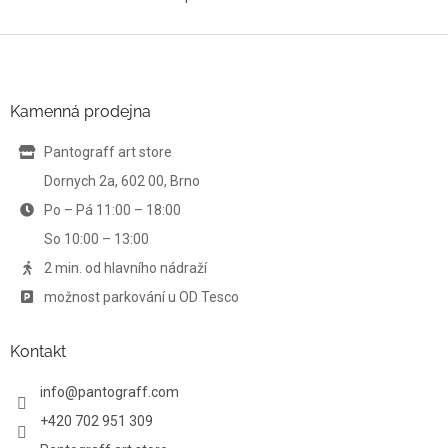
O
v
l
Z
á
á
d
p
a
a
Kamenná prodejna
c
t
í
í
Pantograff art store
p
r
Dornych 2a, 602 00, Brno
v
Po – Pá 11:00 – 18:00
k
y
So 10:00 – 13:00
v
ý
2 min. od hlavního nádraží
p
možnost parkování u OD Tesco
i
s
u
Kontakt
info
@
pantograff.com
+420 702 951 309