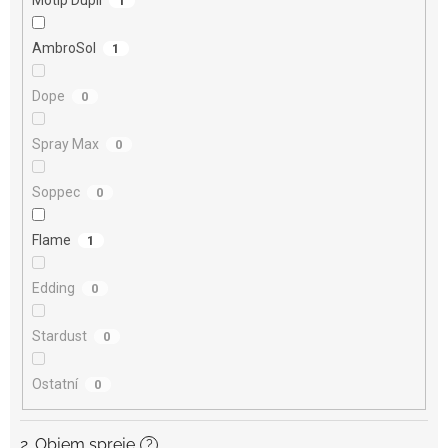
1
AmbroSol
1
Dope
0
Spray Max
0
Soppec
0
Flame
1
Edding
0
Stardust
0
Ostatní
0
2. Objem spreje
?