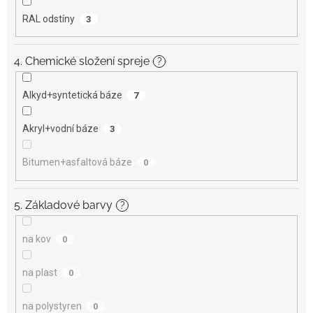
RAL odstíny
3
4. Chemické složení spreje
?
Alkyd+syntetická báze
7
Akryl+vodní báze
3
Bitumen+asfaltová báze
0
5. Základové barvy
?
na kov
0
na plast
0
na polystyren
0