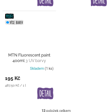
MTN Fluorescent paint
400ml
3 UV barvy
Skladem
(1 ks)
195 Kč
Měrná
487,50 Kč / 1 l
cena:
13
položek celkem