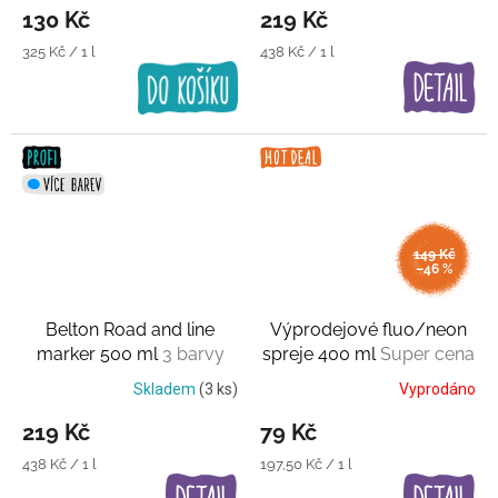
130 Kč
219 Kč
Měrná
Měrná
325 Kč / 1 l
438 Kč / 1 l
cena:
cena:
149 Kč
–46 %
Belton Road and line
Výprodejové fluo/neon
marker 500 ml
3 barvy
spreje 400 ml
Super cena
Skladem
(3 ks)
Vyprodáno
219 Kč
79 Kč
Měrná
Měrná
438 Kč / 1 l
197,50 Kč / 1 l
cena:
cena: