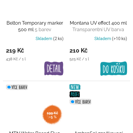
Belton Temporary marker
Montana UV effect 400 ml
500 ml
5 barev
Transparentní UV barva
Skladem
(2 ks)
Skladem
(>10 ks)
219 Kč
210 Kč
Měrná
Měrná
438 Kč / 1 l
525 Kč / 1 l
cena:
cena:
199 Kč
–5 %