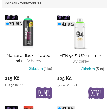
Položek k zobrazení:
13
V
ý
p
i
s
p
r
o
Montana Black Infra 400
MTN 94 FLUO 400 ml
6
d
ml
6 UV barev
UV barev
u
k
Skladem
(4 ks)
Skladem
(5 ks)
t
115 Kč
125 Kč
ů
Měrná
287,50 Kč / 1 l
Měrná
312,50 Kč / 1 l
cena:
cena: