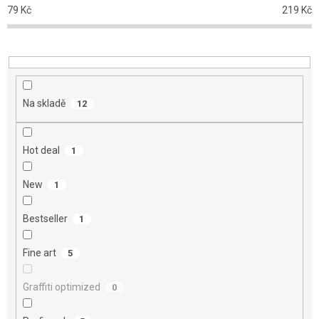
p
79
Kč
219
Kč
r
o
d
u
k
t
Na skladě
12
ů
Hot deal
1
New
1
Bestseller
1
Fine art
5
Graffiti optimized
0