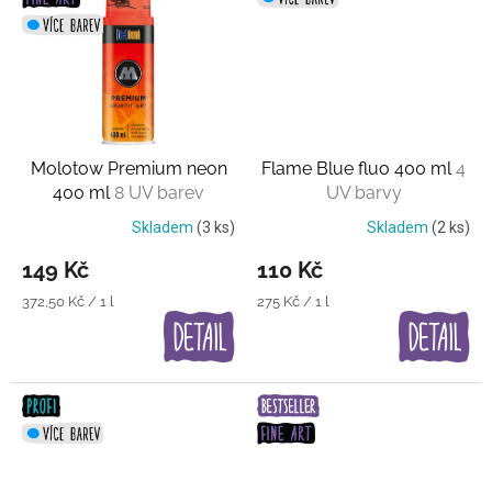
Molotow Premium neon
Flame Blue fluo 400 ml
4
400 ml
8 UV barev
UV barvy
Skladem
(3 ks)
Skladem
(2 ks)
149 Kč
110 Kč
Měrná
Měrná
372,50 Kč / 1 l
275 Kč / 1 l
cena:
cena: