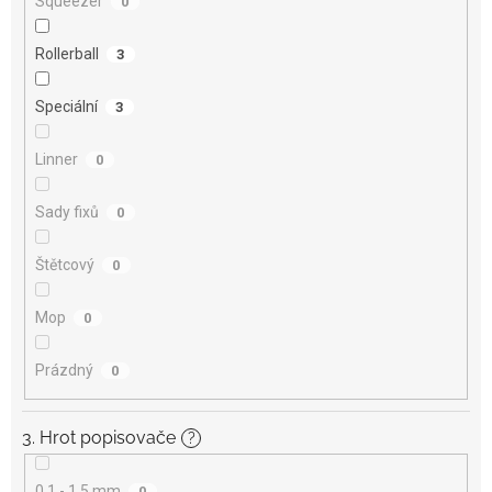
Squeezer
0
Rollerball
3
Speciální
3
Linner
0
Sady fixů
0
Štětcový
0
Mop
0
Prázdný
0
3. Hrot popisovače
?
0,1 - 1,5 mm
0