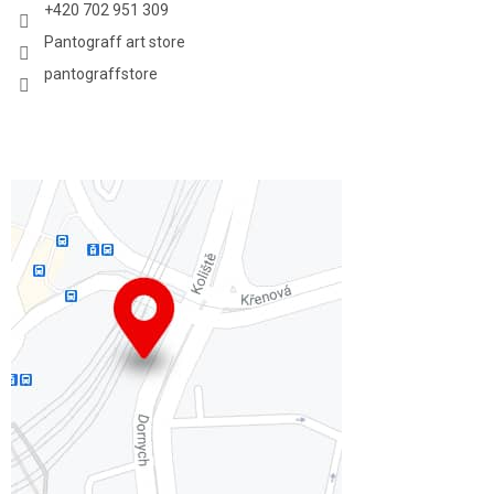
+420 702 951 309
Pantograff art store
pantograffstore