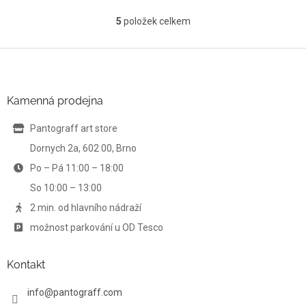
5
položek celkem
O
v
l
Z
á
á
d
p
a
a
Kamenná prodejna
c
t
í
í
Pantograff art store
p
r
Dornych 2a, 602 00, Brno
v
Po – Pá 11:00 – 18:00
k
y
So 10:00 – 13:00
v
ý
2 min. od hlavního nádraží
p
možnost parkování u OD Tesco
i
s
u
Kontakt
info
@
pantograff.com