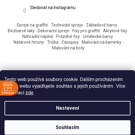
Sledovat na Instagramu
Spreje na graffiti
Technické spreje
Základové barvy
Bezbarvé laky
Dekorační spreje
Fixy pro graffiti
Akrylové fixy
Náhradní náplně
Prázdné fixy
Umělecké barvy
Nátěrové hmoty
Trička
Časopisy
Malování na kamínky
Malování na boty
Tento web používá soubory cookie. Dalším procházením
tohoto webu vyjadřujete souhlas s jejich používáním.. Více
informací
zde
.
Zobrazit
ě
Vytvořil Shoptet
Nastavení
:30
:30
Copyright 2026
Eshop Pantograff art store
. Všechna práva
:30
Souhlasím
vyhrazena.
:30