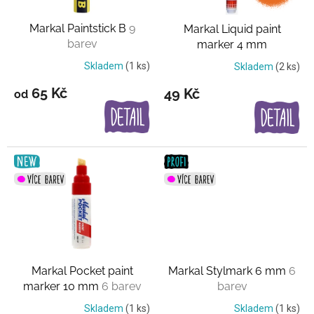
r
o
Markal Paintstick B
9
Markal Liquid paint
d
barev
marker 4 mm
u
k
Skladem
(1 ks)
Skladem
(2 ks)
t
65 Kč
49 Kč
od
ů
Markal Pocket paint
Markal Stylmark 6 mm
6
marker 10 mm
6 barev
barev
Skladem
(1 ks)
Skladem
(1 ks)