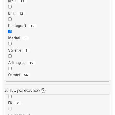
Kreul
11
Bnik
12
Pantograff
10
Markal
5
Stylefile
3
Artmagico
19
Ostatní
56
2. Typ popisovače
?
Fix
2