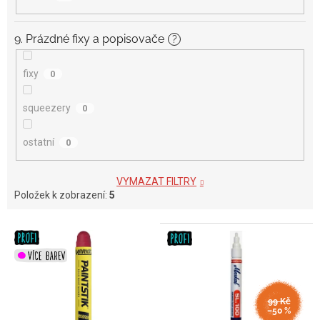
9. Prázdné fixy a popisovače
?
fixy
0
squeezery
0
ostatní
0
VYMAZAT FILTRY
Položek k zobrazení:
5
V
ý
p
i
s
99 Kč
p
–50 %