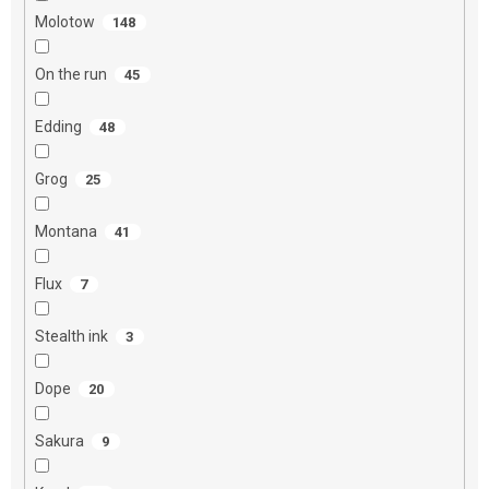
Molotow
148
On the run
45
Edding
48
Grog
25
Montana
41
Flux
7
Stealth ink
3
Dope
20
Sakura
9