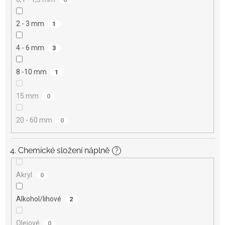
2 - 3 mm
1
4 - 6 mm
3
8 -10 mm
1
15 mm
0
20 - 60 mm
0
4. Chemické složení náplně
?
Akryl
0
Alkohol/lihové
2
Olejové
0