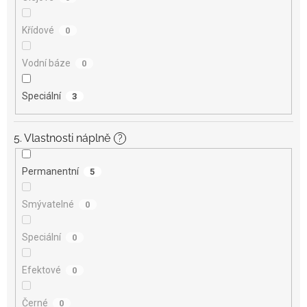
Křídové
0
Vodní báze
0
Speciální
3
5. Vlastnosti náplně
?
Permanentní
5
Smývatelné
0
Speciální
0
Efektové
0
Černé
0