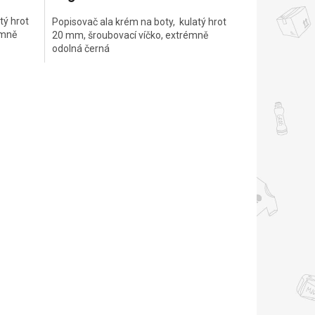
tý hrot
Popisovač ala krém na boty, kulatý hrot
émně
20 mm, šroubovací víčko, extrémně
odolná černá