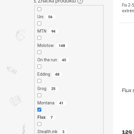
1. Značka produktu
?
Fix 2-
extré
Uni
56
MTN
94
Molotow
148
On the run
45
Edding
48
Grog
25
Flux
Montana
41
Flux
7
129
Stealth ink
3