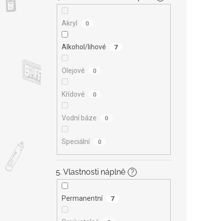
Akryl
0
Alkohol/lihové
7
Olejové
0
Křídové
0
Vodní báze
0
Speciální
0
5. Vlastnosti náplně
?
Permanentní
7