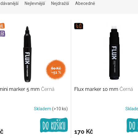
dávanější
Nejlevnější
Nejdražší
Abecedně
60 Kč
–51 %
 mini marker 5 mm
Černá
Flux marker 10 mm
Černá
Skladem
(>10 ks)
Skla
Kč
170 Kč