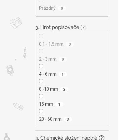
Prázdný
0
3. Hrot popisovače
?
0,1 - 1,5 mm
0
2 - 3 mm
0
4 - 6 mm
1
8 -10 mm
2
15 mm
1
20 - 60 mm
3
4. Chemické složení náplně
?