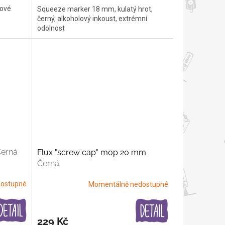
lové
Squeeze marker 18 mm, kulatý hrot,
černý, alkoholový inkoust, extrémní
odolnost
erná
Flux "screw cap" mop 20 mm
Černá
ostupné
Momentálně nedostupné
229 Kč