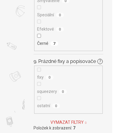
Smývatelné
0
Speciální
0
Efektové
0
Černé
7
9. Prázdné fixy a popisovače
?
fixy
0
squeezery
0
ostatní
0
VYMAZAT FILTRY
Položek k zobrazení:
7