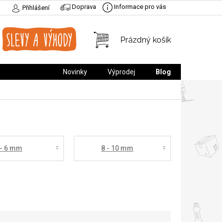
Doprava
Informace pro vás
Přihlášení
NÁKUPNÍ
Prázdný košík
KOŠÍK
Novinky
Výprodej
Blog
 - 6 mm
8 - 10 mm