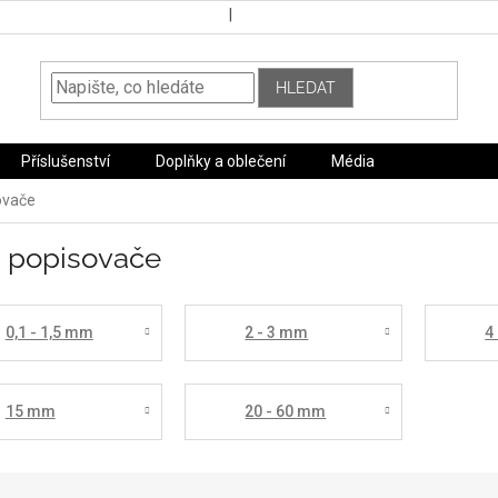
HLEDAT
Příslušenství
Doplňky a oblečení
Média
ovače
x popisovače
0,1 - 1,5 mm
2 - 3 mm
4
15 mm
20 - 60 mm