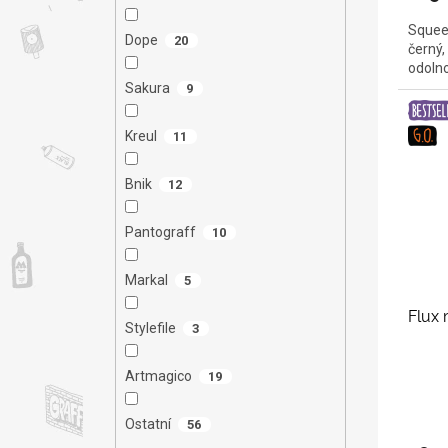
Squee
Dope
20
černý,
odoln
Sakura
9
Kreul
11
Bnik
12
Pantograff
10
Markal
5
Flux
Stylefile
3
Artmagico
19
Ostatní
56