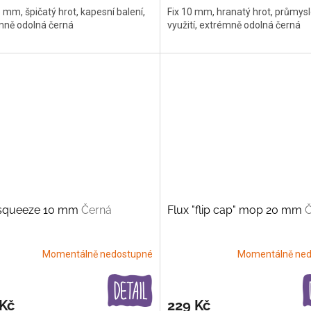
5 mm, špičatý hrot, kapesní balení,
Fix 10 mm, hranatý hrot, průmys
mně odolná černá
využití, extrémně odolná černá
 squeeze 10 mm
Černá
Flux "flip cap" mop 20 mm
Č
Momentálně nedostupné
Momentálně ned
 Kč
229 Kč