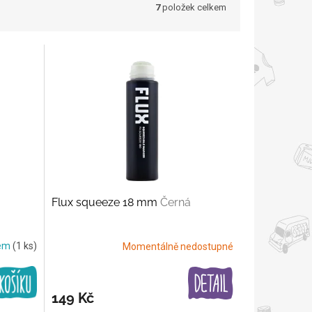
7
položek celkem
Flux squeeze 18 mm
Černá
dem
(1 ks)
Momentálně nedostupné
149 Kč