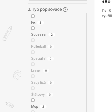
180
2. Typ popisovače
?
Fix 15
využit
Fix
3
Squeezer
2
Rollerball
0
Speciální
0
Linner
0
Sady fixů
0
Štětcový
0
Mop
2