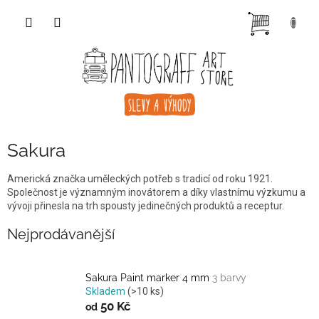
Přejít
NÁKUP
na
obsah
KOŠÍK
Sakura
Americká značka uměleckých potřeb s tradicí od roku 1921.
Společnost je významným inovátorem a díky vlastnímu výzkumu a
vývoji přinesla na trh spousty jedinečných produktů a receptur.
Nejprodávanější
Sakura Paint marker 4 mm
3 barvy
Skladem
(>10 ks)
50 Kč
od