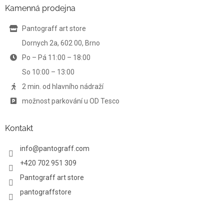
a
a
Kamenná prodejna
c
t
í
í
Pantograff art store
p
r
Dornych 2a, 602 00, Brno
v
Po – Pá 11:00 – 18:00
k
y
So 10:00 – 13:00
v
ý
2 min. od hlavního nádraží
p
možnost parkování u OD Tesco
i
s
u
Kontakt
info
@
pantograff.com
+420 702 951 309
Pantograff art store
pantograffstore