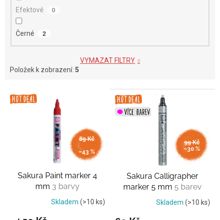
Efektové
0
Černé
2
VYMAZAT FILTRY
Položek k zobrazení:
5
V
ý
p
i
s
89 Kč
99 Kč
až
p
–30 %
–43 %
r
o
Sakura Paint marker 4
Sakura Calligrapher
d
mm
3 barvy
marker 5 mm
5 barev
u
k
Skladem
(>10 ks)
Skladem
(>10 ks)
t