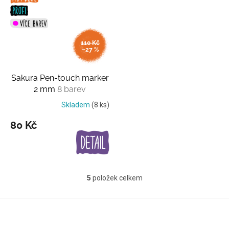
110 Kč
–27 %
Sakura Pen-touch marker
2 mm
8 barev
Skladem
(8 ks)
80 Kč
5
položek celkem
O
v
l
Z
á
á
d
p