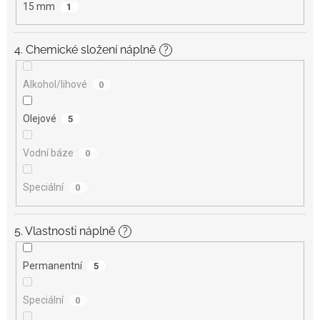
15 mm
1
4. Chemické složení náplně
?
Alkohol/lihové
0
Olejové
5
Vodní báze
0
Speciální
0
5. Vlastnosti náplně
?
Permanentní
5
Speciální
0