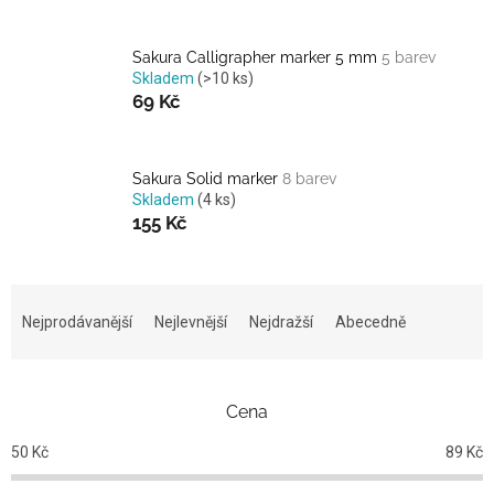
Sakura Calligrapher marker 5 mm
5 barev
Skladem
(>10 ks)
69 Kč
Sakura Solid marker
8 barev
Skladem
(4 ks)
155 Kč
Ř
a
Nejprodávanější
Nejlevnější
Nejdražší
Abecedně
z
e
n
Cena
í
p
50
Kč
89
Kč
r
o