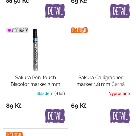
50 Kč
69 Kč
od
ů
Sakura Pen-touch
Sakura Calligrapher
Biscolor marker 2 mm
marker 1,8 mm
Černá
mění barvu
Skladem
(4 ks)
Vyprodáno
89 Kč
69 Kč