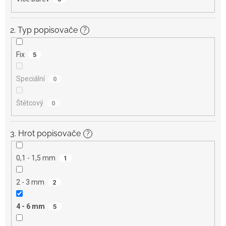
2. Typ popisovače
?
Fix
5
Speciální
0
Štětcový
0
3. Hrot popisovače
?
0,1 - 1,5 mm
1
2 - 3 mm
2
4 - 6 mm
5