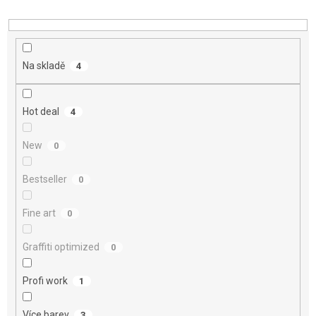
d
u
k
t
Na skladě
4
ů
Hot deal
4
New
0
Bestseller
0
Fine art
0
Graffiti optimized
0
Profi work
1
Více barev
3