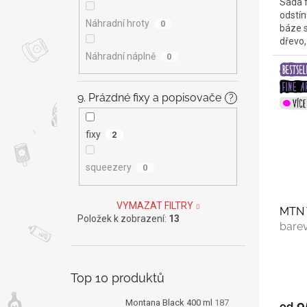
Sada f
odstín
Náhradní hroty
0
báze s
dřevo, 
Náhradní náplně
0
9. Prázdné fixy a popisovače
?
fixy
2
squeezery
0
VYMAZAT FILTRY
MTN 
Položek k zobrazení:
13
bare
Top 10 produktů
9
Montana Black 400 ml
187
od