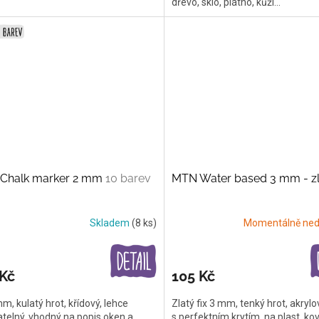
dřevo, sklo, plátno, kůži...
Chalk marker 2 mm
10 barev
MTN Water based 3 mm - zl
Skladem
(8 ks)
Momentálně ned
 Kč
105 Kč
mm, kulatý hrot, křídový, lehce
Zlatý fix 3 mm, tenký hrot, akryl
telný, vhodný na popis oken a
s perfektním krytím, na plast, kov