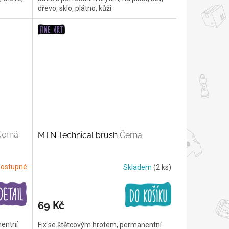
dřevo, sklo, plátno, kůži
Černá
MTN Technical brush
Černá
ostupné
Skladem
(2 ks)
69 Kč
nentní
Fix se štětcovým hrotem, permanentní