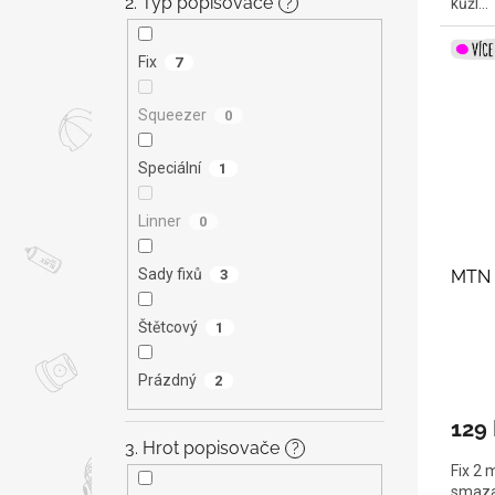
2. Typ popisovače
?
kůži...
Fix
7
Squeezer
0
Speciální
1
Linner
0
Sady fixů
MTN 
3
Štětcový
1
Prázdný
2
129
3. Hrot popisovače
?
Fix 2 
smaza