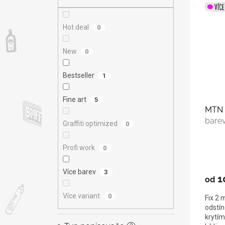
V
n
n
ý
í
e
p
p
l
Hot deal
0
i
r
s
o
New
0
p
d
r
u
Bestseller
1
o
k
d
t
u
Fine art
ů
5
MTN 
k
bare
t
Graffiti optimized
0
ů
Profi work
0
Více barev
3
1
od
Více variant
0
Fix 2 
odstín
krytím,