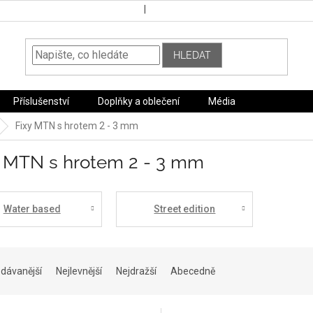
HLEDAT
Příslušenství
Doplňky a oblečení
Média
Fixy MTN s hrotem 2 - 3 mm
y MTN s hrotem 2 - 3 mm
Water based
Street edition
dávanější
Nejlevnější
Nejdražší
Abecedně