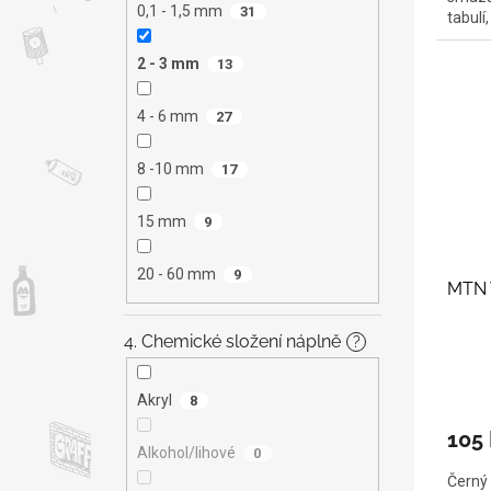
0,1 - 1,5 mm
31
tabulí
2 - 3 mm
13
4 - 6 mm
27
8 -10 mm
17
15 mm
9
20 - 60 mm
9
MTN 
4. Chemické složení náplně
?
Akryl
8
105
Alkohol/lihové
0
Černý 