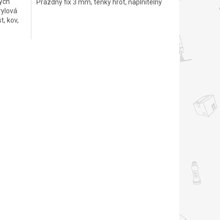
tých
Prázdný fix 3 mm, tenký hrot, naplnitelný
rylová
t, kov,