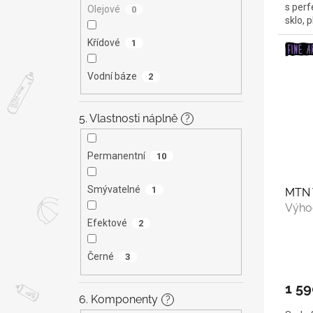
s perf
Olejové
0
sklo, p
Křídové
1
Vodní báze
2
5. Vlastnosti náplně
?
Permanentní
10
Smývatelné
1
MTN 
Výho
Efektové
2
Černé
3
1 59
6. Komponenty
?