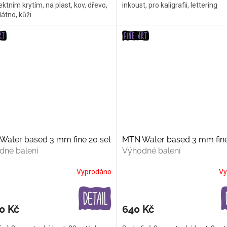
ektním krytím, na plast, kov, dřevo,
inkoust, pro kaligrafii, lettering
látno, kůži
Water based 3 mm fine 20 set
MTN Water based 3 mm fine
dné balení
Výhodné balení
Vyprodáno
Vy
0 Kč
640 Kč