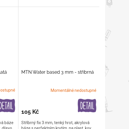
atá
MTN Water based 3 mm - stříbrná
ostupné
Momentálně nedostupné
105 Kč
ová báze
Stříbrný fix 3 mm, tenký hrot, akrylová
, dřevo,
báze s perfektním krytím, na plast, kov,