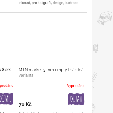
inkoust, pro kaligrafii, design, ilustrace
 8 set
MTN marker 3 mm empty
Prázdná
varianta
prodáno
Vyprodáno
70 Kč