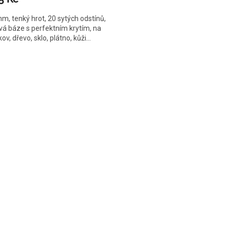
mm, tenký hrot, 20 sytých odstínů,
vá báze s perfektním krytím, na
kov, dřevo, sklo, plátno, kůži...
O
v
l
á
d
a
c
í
p
r
v
k
y
v
ý
p
i
s