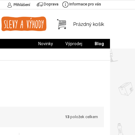
Doprava
Informace pro vás
Přihlášení
NÁKUPNÍ
Prázdný košík
KOŠÍK
Novinky
Výprodej
Blog
13
položek celkem