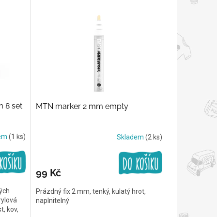
 8 set
MTN marker 2 mm empty
dem
(1 ks)
Skladem
(2 ks)
99 Kč
tých
Prázdný fix 2 mm, tenký, kulatý hrot,
rylová
naplnitelný
t, kov,