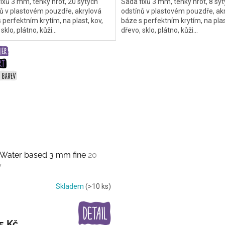
ixů 3 mm, tenký hrot, 20 sytých
Sada fixů 3 mm, tenký hrot, 8 sy
ů v plastovém pouzdře, akrylová
odstínů v plastovém pouzdře, ak
 perfektním krytím, na plast, kov,
báze s perfektním krytím, na plas
sklo, plátno, kůži...
dřevo, sklo, plátno, kůži...
Water based 3 mm fine
20
v
Skladem
(>10 ks)
5 Kč