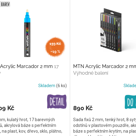
135 Kč
až
–19 %
Acrylic Marcador 2 mm
17
MTN Acrylic Marcador 2 mm
v
Výhodné balení
Skladem
(6 ks)
Skla
09 Kč
890 Kč
mm, kulatý hrot, 17 barevných
Sada fixů 2 mm, tenký hrot, 8 sy
ů, akrylová báze s perfektním
odstínů v plastovém pouzdře, ak
 na plast, kov, dřevo, sklo, plátno,
báze s perfektním krytím, na plas