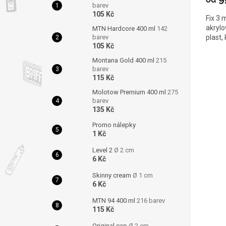
barev
105 Kč
Fix 3 
akrylo
MTN Hardcore 400 ml
142
plast, 
barev
105 Kč
Montana Gold 400 ml
215
barev
115 Kč
Molotow Premium 400 ml
275
barev
135 Kč
Promo nálepky
1 Kč
Level 2
Ø 2 cm
6 Kč
Skinny cream
Ø 1 cm
6 Kč
MTN 94 400 ml
216 barev
115 Kč
Original cap
Ø 2 cm