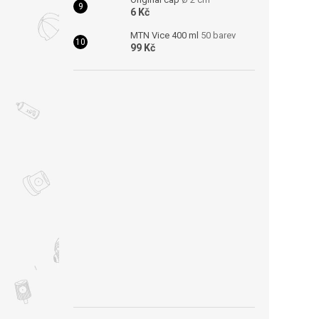
6 Kč
MTN Vice 400 ml
50 barev
99 Kč