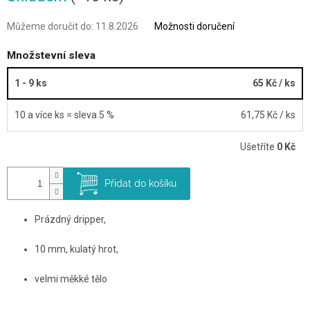
Můžeme doručit do:
11.8.2026
Možnosti doručení
Množstevní sleva
1 - 9 ks
65 Kč
/ ks
10 a více ks = sleva 5 %
61,75 Kč
/ ks
Ušetříte
0 Kč
Přidat do košíku
Prázdný dripper,
10 mm, kulatý hrot,
velmi měkké tělo