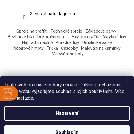
Sledovat na Instagramu
Spreje na graffiti
Technické spreje
Základové barvy
Bezbarvé laky
Dekorační spreje
Fixy pro graffiti
Akrylové fixy
Náhradní náplně
Prázdné fixy
Umělecké barvy
Nátěrové hmoty
Trička
Časopisy
Malování na kamínky
Malování na boty
Tento web používá soubory cookie. Dalším procházením
tohoto webu vyjadřujete souhlas s jejich používáním.. Více
informací
zde
.
Zobrazit
ě
Vytvořil Shoptet
Nastavení
:30
:30
Copyright 2026
Eshop Pantograff art store
. Všechna práva
:30
Souhlasím
vyhrazena.