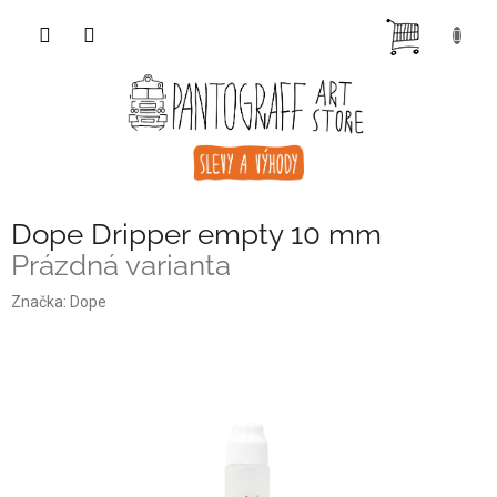
Přejít
NÁKUP
na
obsah
KOŠÍK
Dope Dripper empty 10 mm
Prázdná varianta
Značka:
Dope