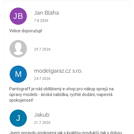
Jan Bláha
JB
Hodnocení obchodu je 5 z 5 hvězdiček.
7.8.2026
Velice doporučuji!
Hodnocení obchodu je 5 z 5 hvězdiček.
29.7.2026
modelgaraz.cz s.r.o.
M
Hodnocení obchodu je 5 z 5 hvězdiček.
24.7.2026
Pantograff je náš oblíbbený e-shop pro nákup sprejů na
úpravy modelů - široká nabídka, rychlé dodání, napeotá
spokojenost!
Jakub
J
Hodnocení obchodu je 5 z 5 hvězdiček.
21.7.2026
Jsem opravdu spokojený jak s kvalitou produktů tak s dobou