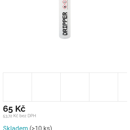
65 Kč
53,72 Kč bez DPH
Měrná
Skladem
(>10 ks)
cena: