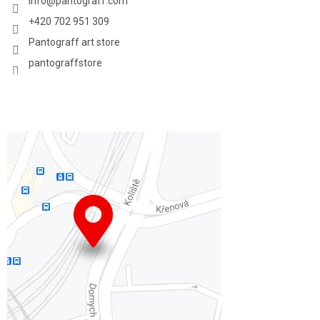
info
@
pantograff.com
+420 702 951 309
Pantograff art store
pantograffstore