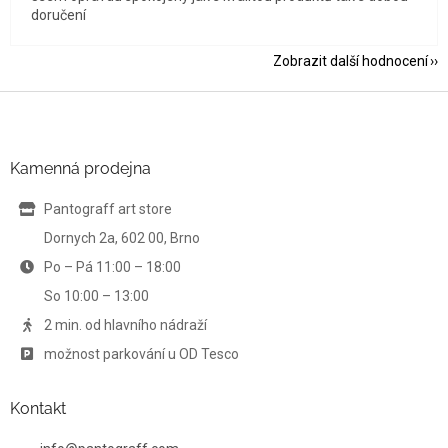
doručení
Zobrazit další hodnocení
Z
á
p
a
Kamenná prodejna
t
í
Pantograff art store
Dornych 2a, 602 00, Brno
Po – Pá 11:00 – 18:00
So 10:00 – 13:00
2 min. od hlavního nádraží
možnost parkování u OD Tesco
Kontakt