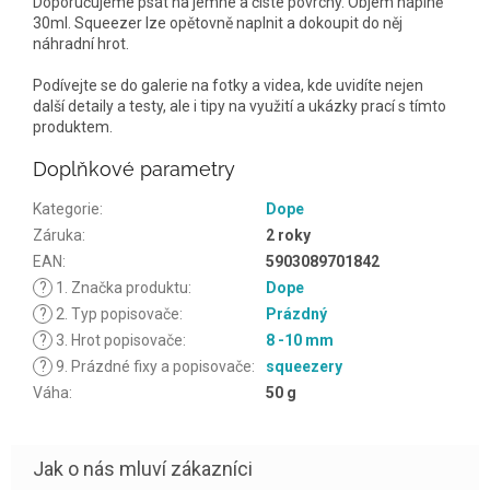
Doporučujeme psát na jemné a čisté povrchy. Objem náplně
30ml. Squeezer lze opětovně naplnit a dokoupit do něj
náhradní hrot.
Podívejte se do galerie na fotky a videa, kde uvidíte nejen
další detaily a testy, ale i tipy na využití a ukázky prací s tímto
produktem.
Doplňkové parametry
Kategorie
:
Dope
Záruka
:
2 roky
EAN
:
5903089701842
?
1. Značka produktu
:
Dope
?
2. Typ popisovače
:
Prázdný
?
3. Hrot popisovače
:
8 -10 mm
?
9. Prázdné fixy a popisovače
:
squeezery
Váha
:
50 g