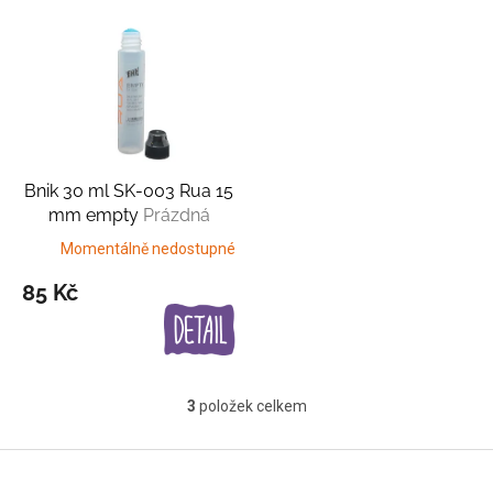
Bnik 30 ml SK-003 Rua 15
mm empty
Prázdná
varianta
Momentálně nedostupné
85 Kč
3
položek celkem
O
v
l
Z
á
á