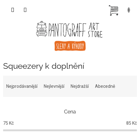
Přejít
NÁKUP
na
obsah
KOŠÍK
Squeezery k doplnění
Ř
a
Nejprodávanější
Nejlevnější
Nejdražší
Abecedně
z
e
n
Cena
í
p
75
Kč
85
Kč
r
o