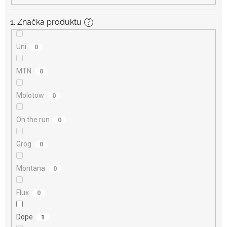
1. Značka produktu
?
Uni
0
MTN
0
Molotow
0
On the run
0
Grog
0
Montana
0
Flux
0
Dope
1