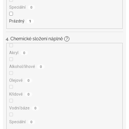
Speciální
0
Prázdný
1
4. Chemické složení náplně
?
Akryl
0
Alkohol/lihové
0
Olejové
0
Křídové
0
Vodní báze
0
Speciální
0