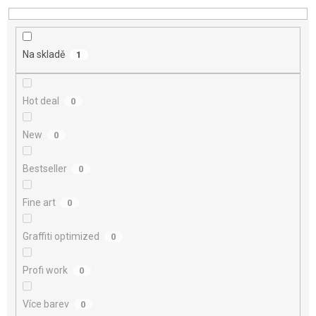
d
u
k
t
Na skladě
1
ů
Hot deal
0
New
0
Bestseller
0
Fine art
0
Graffiti optimized
0
Profi work
0
Více barev
0