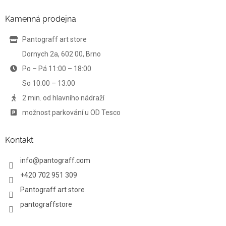
d
p
a
a
Kamenná prodejna
c
t
í
í
Pantograff art store
p
r
Dornych 2a, 602 00, Brno
v
Po – Pá 11:00 – 18:00
k
y
So 10:00 – 13:00
v
ý
2 min. od hlavního nádraží
p
možnost parkování u OD Tesco
i
s
u
Kontakt
info
@
pantograff.com
+420 702 951 309
Pantograff art store
pantograffstore