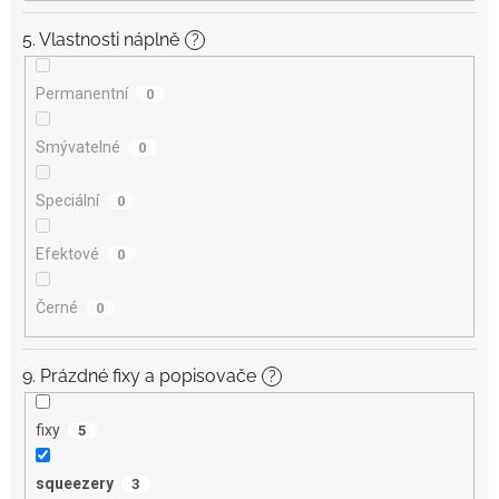
5. Vlastnosti náplně
?
Permanentní
0
Smývatelné
0
Speciální
0
Efektové
0
Černé
0
9. Prázdné fixy a popisovače
?
fixy
5
squeezery
3