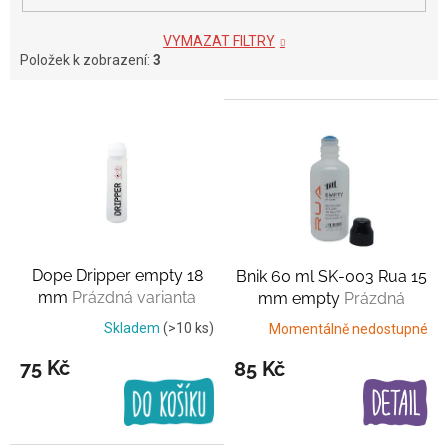
VYMAZAT FILTRY
Položek k zobrazení:
3
V
ý
p
i
s
p
r
o
Dope Dripper empty 18
Bnik 60 ml SK-003 Rua 15
d
mm
Prázdná varianta
mm empty
Prázdná
u
varianta
k
Skladem
(>10 ks)
Momentálně nedostupné
t
75 Kč
85 Kč
ů