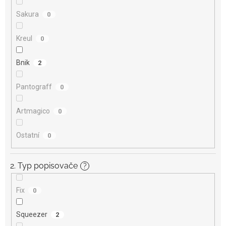
Sakura
0
Kreul
0
Bnik
2
Pantograff
0
Artmagico
0
Ostatní
0
2. Typ popisovače
?
Fix
0
Squeezer
2