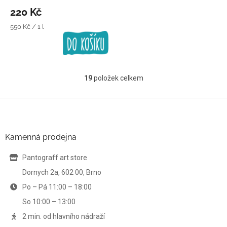
220 Kč
Měrná
550 Kč / 1 l
cena:
19
položek celkem
O
v
l
Z
á
á
d
p
a
a
Kamenná prodejna
c
t
í
í
Pantograff art store
p
r
Dornych 2a, 602 00, Brno
v
Po – Pá 11:00 – 18:00
k
y
So 10:00 – 13:00
v
ý
2 min. od hlavního nádraží
p