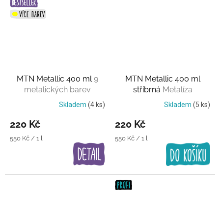
MTN Metallic 400 ml
9
MTN Metallic 400 ml
metalických barev
stříbrná
Metalíza
Skladem
(4 ks)
Skladem
(5 ks)
220 Kč
220 Kč
Měrná
Měrná
550 Kč / 1 l
550 Kč / 1 l
cena:
cena: