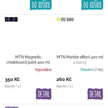
cena:
cena:
MTN Magnetic
MTN Marble effect 400 ml
chalkboard paint 400 ml
4 barvy
Magnetická barva
Vyprodáno
Skladem
(1 ks)
350 Kč
260 Kč
Měrná
Měrná
875 Kč / 1 l
650 Kč / 1 l
cena:
cena: