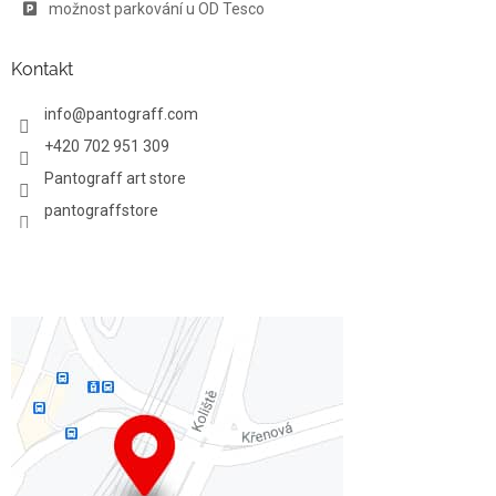
možnost parkování u OD Tesco
i
s
u
Kontakt
info
@
pantograff.com
+420 702 951 309
Pantograff art store
pantograffstore