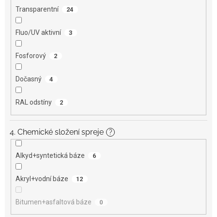
Transparentní
24
Fluo/UV aktivní
3
Fosforový
2
Dočasný
4
RAL odstíny
2
4. Chemické složení spreje
?
Alkyd+syntetická báze
6
Akryl+vodní báze
12
Bitumen+asfaltová báze
0