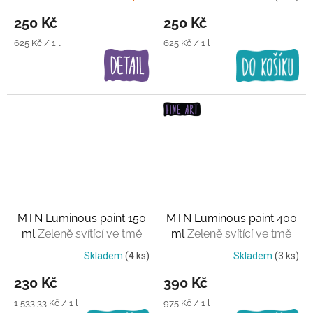
250 Kč
250 Kč
Měrná
Měrná
625 Kč / 1 l
625 Kč / 1 l
cena:
cena:
MTN Luminous paint 150
MTN Luminous paint 400
ml
Zeleně svítící ve tmě
ml
Zeleně svítící ve tmě
Skladem
(4 ks)
Skladem
(3 ks)
230 Kč
390 Kč
Měrná
Měrná
1 533,33 Kč / 1 l
975 Kč / 1 l