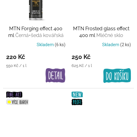
MTN Forging effect 400
MTN Frosted glass effect
ml
Černá+šedá kovářská
400 ml
Mléčné sklo
barva
Skladem
(6 ks)
Skladem
(2 ks)
220 Kč
250 Kč
Měrná
Měrná
550 Kč / 1 l
625 Kč / 1 l
cena:
cena: