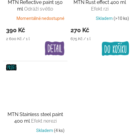
MTN Reflective paint 150
MTN Rust effect 400 ml
ml
Odráží světlo
Efekt rzi
Momentálně nedostupné
Skladem
(>10 ks)
390 Kč
270 Kč
Měrná
Měrná
2 600 Kč / 1 l
675 Kč / 1 l
cena:
cena:
MTN Stainless steel paint
400 ml
Efekt nerezi
Skladem
(4 ks)