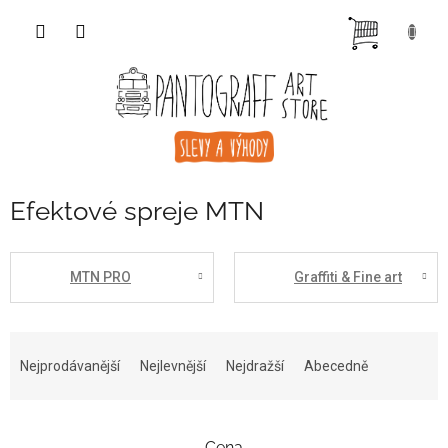
Přejít
NÁKUP
na
obsah
KOŠÍK
Efektové spreje MTN
MTN PRO
Graffiti & Fine art
Ř
a
Nejprodávanější
Nejlevnější
Nejdražší
Abecedně
z
e
n
Cena