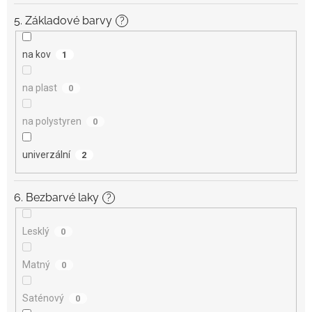
5. Základové barvy
?
na kov
1
na plast
0
na polystyren
0
univerzální
2
6. Bezbarvé laky
?
Lesklý
0
Matný
0
Saténový
0