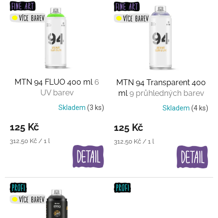
V
ý
p
i
s
p
r
o
MTN 94 FLUO 400 ml
6
MTN 94 Transparent 400
d
UV barev
ml
9 průhledných barev
u
k
Skladem
(3 ks)
Skladem
(4 ks)
t
125 Kč
125 Kč
ů
Měrná
312,50 Kč / 1 l
Měrná
312,50 Kč / 1 l
cena:
cena: