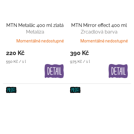
MTN Metallic 400 ml zlatá
MTN Mirror effect 400 ml
Metalíza
Zrcadlová barva
Momentálně nedostupné
Momentálně nedostupné
220 Kč
390 Kč
Měrná
Měrná
550 Kč / 1 l
975 Kč / 1 l
cena:
cena: