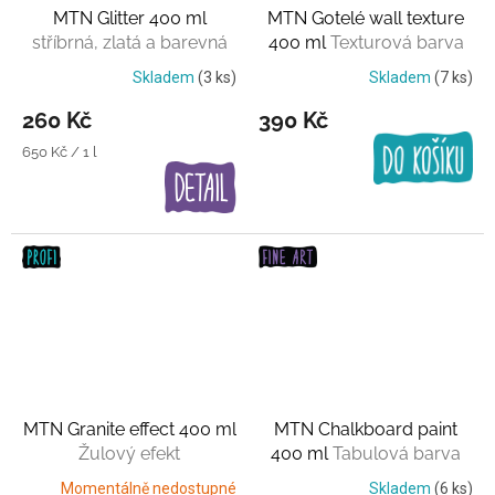
MTN Glitter 400 ml
MTN Gotelé wall texture
stříbrná, zlatá a barevná
400 ml
Texturová barva
třpytka
Skladem
(3 ks)
Skladem
(7 ks)
260 Kč
390 Kč
Měrná
650 Kč / 1 l
cena:
MTN Granite effect 400 ml
MTN Chalkboard paint
Žulový efekt
400 ml
Tabulová barva
Momentálně nedostupné
Skladem
(6 ks)