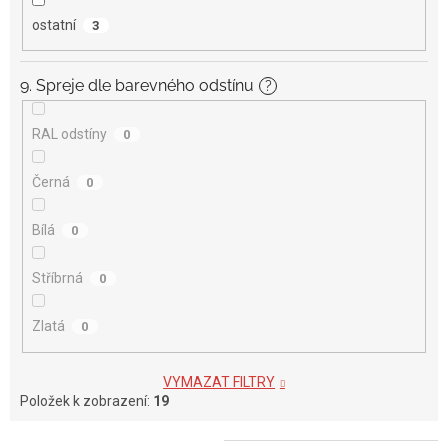
ostatní
3
9. Spreje dle barevného odstínu
?
RAL odstíny
0
Černá
0
Bílá
0
Stříbrná
0
Zlatá
0
VYMAZAT FILTRY
Položek k zobrazení:
19