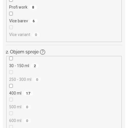
Profi work
8
Více barev
6
Více variant
0
2. Objem spreje
?
30 - 150 ml
2
250 - 300 ml
0
400 ml
17
500 ml
0
600 ml
0