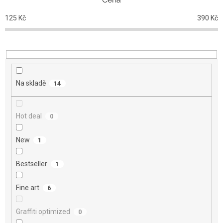
í
p
125
Kč
390
Kč
r
o
d
u
k
t
Na skladě
14
ů
Hot deal
0
New
1
Bestseller
1
Fine art
6
Graffiti optimized
0