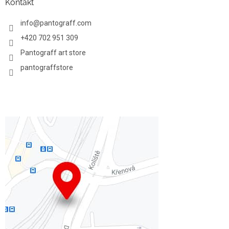
Kontakt
info
@
pantograff.com
+420 702 951 309
Pantograff art store
pantograffstore