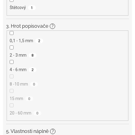
Štětcový
1
3. Hrot popisovače
?
0,1 - 1,5 mm
2
2 - 3 mm
8
4 - 6 mm
2
8 -10 mm
0
15 mm
0
20 - 60 mm
0
5. Vlastnosti náplně
?