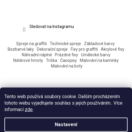
Sledovat na Instagramu
Spreje na graffiti
Technické spreje
Základové barvy
Bezbarvé laky
Dekorační spreje
Fixy pro graffiti
Akrylové fixy
Náhradní náplně
Prázdné fixy
Umělecké barvy
Nátěrové hmoty
Trička
Časopisy
Malování na kamínky
Malování na boty
Tento web používá soubory cookie. Dalším procházením
tohoto webu vyjadřujete souhlas s jejich používáním.. Více
informací
zde
.
Vytvořil Shoptet
Nastavení