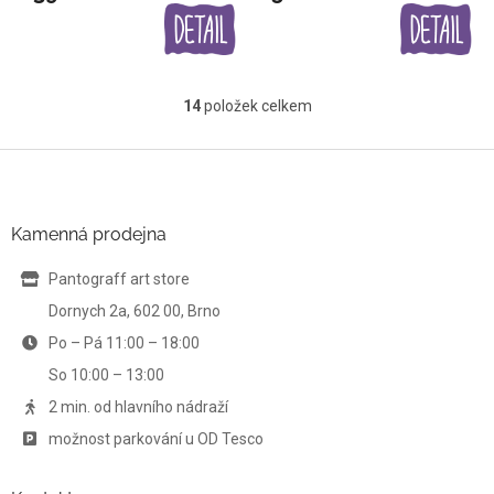
14
položek celkem
O
v
l
Z
á
á
d
p
a
a
Kamenná prodejna
c
t
í
í
Pantograff art store
p
r
Dornych 2a, 602 00, Brno
v
Po – Pá 11:00 – 18:00
k
y
So 10:00 – 13:00
v
ý
2 min. od hlavního nádraží
p
možnost parkování u OD Tesco
i
s
u