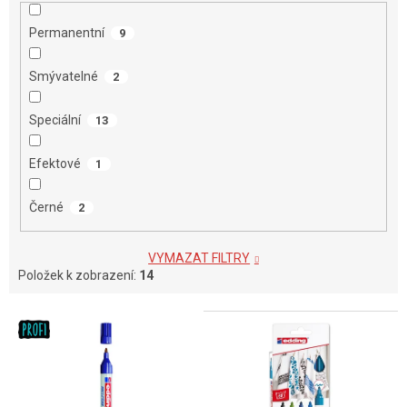
Permanentní
9
Smývatelné
2
Speciální
13
Efektové
1
Černé
2
VYMAZAT FILTRY
Položek k zobrazení:
14
V
ý
p
i
s