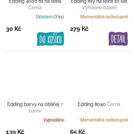
Edding 4600 fix na textil
Edding fixy na textil 10 set
Černá
Výhodné balení
Skladem
(3 ks)
Momentálně nedostupné
30 Kč
279 Kč
Edding barvy na obličej
7
Edding 8040
Černá
barev
Vyprodáno
Momentálně nedostupné
139 Kč
65 Kč