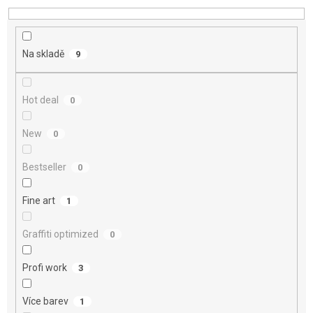
d
u
k
t
Na skladě
9
ů
Hot deal
0
New
0
Bestseller
0
Fine art
1
Graffiti optimized
0
Profi work
3
Více barev
1