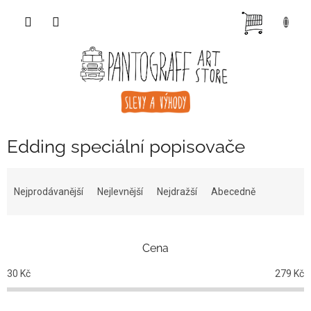
Přejít
NÁKUP
na
obsah
KOŠÍK
Edding speciální popisovače
Ř
a
Nejprodávanější
Nejlevnější
Nejdražší
Abecedně
z
e
n
Cena
í
p
30
Kč
279
Kč
r
o