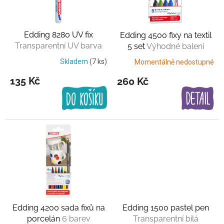
p
r
o
Edding 8280 UV fix
Edding 4500 fixy na textil
d
Transparentní UV barva
5 set
Výhodné balení
u
k
Skladem
(7 ks)
Momentálně nedostupné
t
135 Kč
260 Kč
ů
Edding 4200 sada fixů na
Edding 1500 pastel pen
porcelán
6 barev
Transparentní bílá