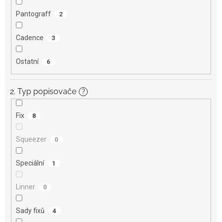
Pantograff
2
Cadence
3
Ostatní
6
2. Typ popisovače
?
Fix
8
Squeezer
0
Speciální
1
Linner
0
Sady fixů
4