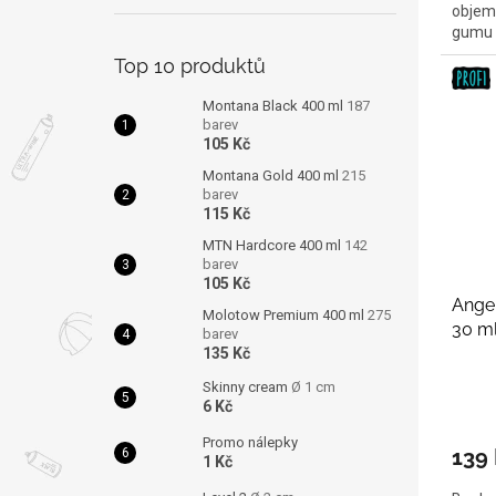
objemu
gumu 
Top 10 produktů
Montana Black 400 ml
187
barev
105 Kč
Montana Gold 400 ml
215
barev
115 Kč
MTN Hardcore 400 ml
142
barev
105 Kč
Angel
Molotow Premium 400 ml
275
30 m
barev
135 Kč
Skinny cream
Ø 1 cm
6 Kč
Promo nálepky
139
1 Kč