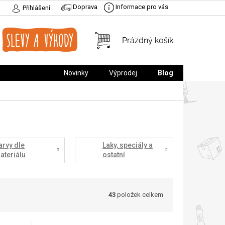
Doprava
Informace pro vás
Přihlášení
NÁKUPNÍ
Prázdný košík
KOŠÍK
Novinky
Výprodej
Blog
arvy dle
Laky, speciály a
ateriálu
ostatní
43
položek celkem