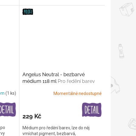
Angelus Neutral - bezbarvé
médium 118 ml
Pro ředění barev
dem
(1 ks)
Momentálně nedostupné
229 Kč
 po
Médium pro ředění barev, lze do něj
rvy
vmíchat pigment, bezbarvá,