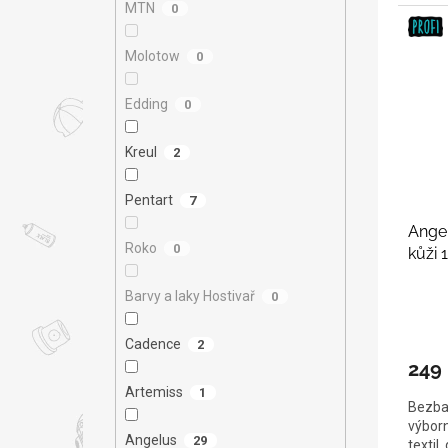
MTN
0
Molotow
0
Edding
0
Kreul
2
Pentart
7
Angel
Roko
0
kůži 
Barvy a laky Hostivař
0
Cadence
2
249
Artemiss
1
Bezbar
výborn
Angelus
29
textil