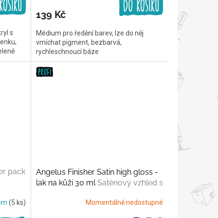
139 Kč
ryl s
Médium pro ředění barev, lze do něj
ženku,
vmíchat pigment, bezbarvá,
zeleně
rychleschnoucí báze
er pack
Angelus Finisher Satin high gloss -
lak na kůži 30 ml
Saténový vzhled s
vysokým leskem
dem
(5 ks)
Momentálně nedostupné