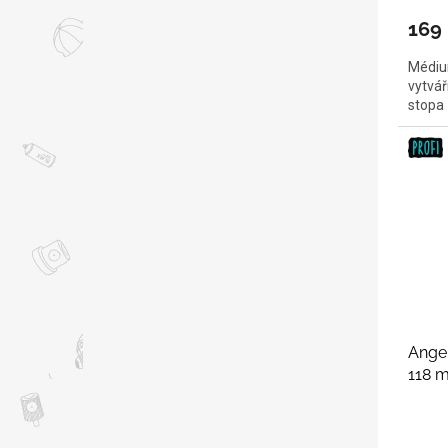
169
Médium
vytvář
stopa
Angel
118 