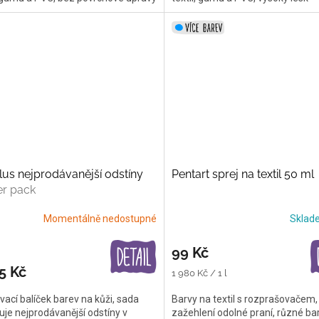
us nejprodávanější odstíny
Pentart sprej na textil 50 ml
er pack
Momentálně nedostupné
Skla
99 Kč
5 Kč
Měrná
1 980 Kč / 1 l
cena:
vací balíček barev na kůži, sada
Barvy na textil s rozprašovačem,
je nejprodávanější odstíny v
zažehlení odolné praní, různé ba