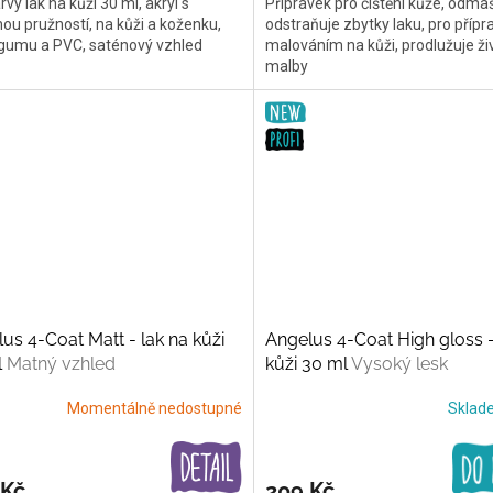
vý lak na kůži 30 ml, akryl s
Přípravek pro čištění kůže, odma
ou pružností, na kůži a koženku,
odstraňuje zbytky laku, pro přípr
, gumu a PVC, saténový vzhled
malováním na kůži, prodlužuje ži
malby
us 4-Coat Matt - lak na kůži
Angelus 4-Coat High gloss -
l
Matný vzhled
kůži 30 ml
Vysoký lesk
Momentálně nedostupné
Skla
 Kč
209 Kč