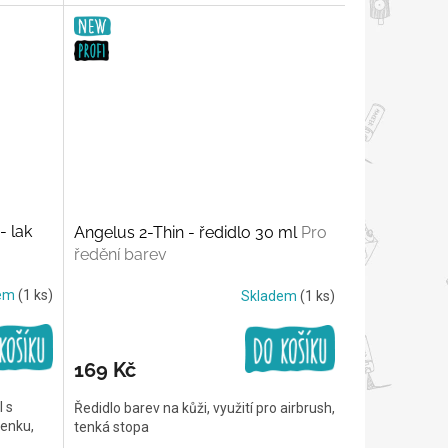
- lak
Angelus 2-Thin - ředidlo 30 ml
Pro
ředění barev
dem
(1 ks)
Skladem
(1 ks)
169 Kč
l s
Ředidlo barev na kůži, využití pro airbrush,
ženku,
tenká stopa