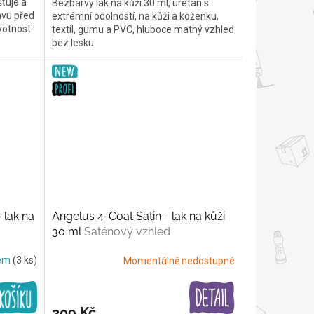
šťuje a
Bezbarvý lak na kůži 30 ml, uretan s
avu před
extrémní odolností, na kůži a koženku,
votnost
textil, gumu a PVC, hluboce matný vzhled
bez lesku
 lak na
Angelus 4-Coat Satin - lak na kůži
30 ml
Saténový vzhled
dem
(3 ks)
Momentálně nedostupné
209 Kč