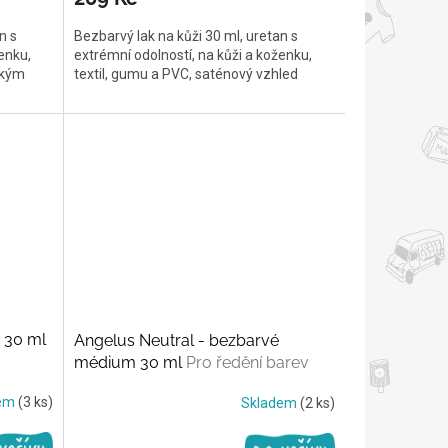
n s
Bezbarvý lak na kůži 30 ml, uretan s
enku,
extrémní odolností, na kůži a koženku,
okým
textil, gumu a PVC, saténový vzhled
i 30 ml
Angelus Neutral - bezbarvé
médium 30 ml
Pro ředění barev
dem
(3 ks)
Skladem
(2 ks)