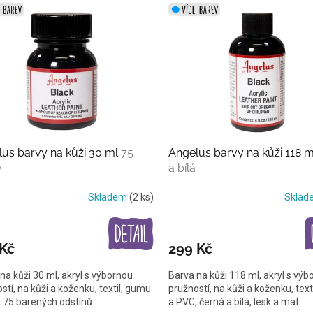
us barvy na kůži 30 ml
75
Angelus barvy na kůži 118 
v
a bílá
Skladem
(2 ks)
Skla
 Kč
299 Kč
na kůži 30 ml, akryl s výbornou
Barva na kůži 118 ml, akryl s výb
stí, na kůži a koženku, textil, gumu
pružností, na kůži a koženku, tex
 75 barených odstínů
a PVC, černá a bílá, lesk a mat