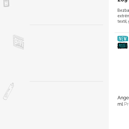
Bezbar
extrém
textil
Angel
ml
Pr