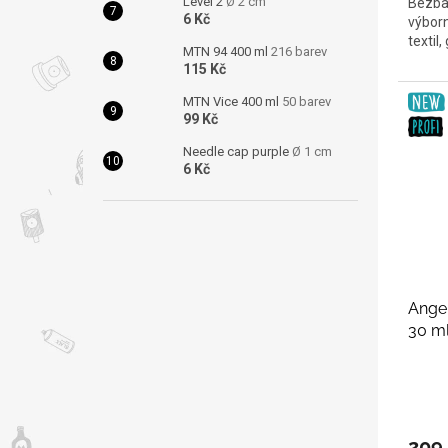
Level 2
Ø 2 cm
Bezbar
6 Kč
výborn
textil
MTN 94 400 ml
216 barev
115 Kč
MTN Vice 400 ml
50 barev
99 Kč
Needle cap purple
Ø 1 cm
6 Kč
Angel
30 m
209