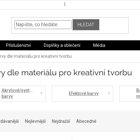
HLEDAT
Příslušenství
Doplňky a oblečení
Média
rvy dle materiálu pro kreativní tvorbu
y dle materiálu pro kreativní tvorbu
Akrylové/syntetické
B
Efektové barvy
barvy
m
dávanější
Nejlevnější
Nejdražší
Abecedně