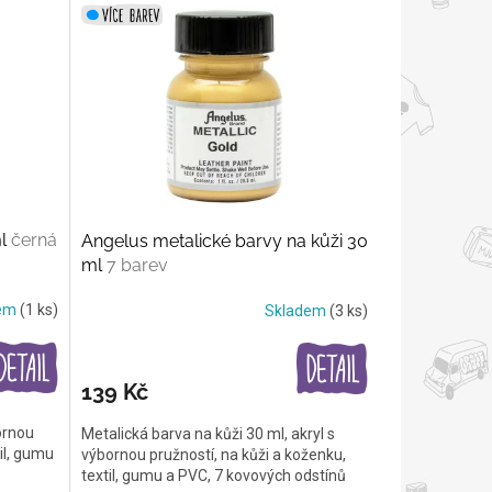
ml
černá
Angelus metalické barvy na kůži 30
ml
7 barev
dem
(1 ks)
Skladem
(3 ks)
139 Kč
ornou
Metalická barva na kůži 30 ml, akryl s
til, gumu
výbornou pružností, na kůži a koženku,
textil, gumu a PVC, 7 kovových odstínů