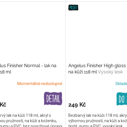
us Finisher Normal - lak na
Angelus Finisher High gloss 
118 ml
na kůži 118 ml
Vysoký lesk
Momentálně nedostupné
Skla
 Kč
249 Kč
vý lak na kůži 118 ml, akryl s
Bezbarvý lak na kůži 118 ml, akry
ou pružností, na kůži a koženku,
výbornou pružností, na kůži a ko
, gumu a PVC, bez povrchové úpravy
textil, gumu a PVC, vysoký lesk