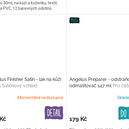
 30ml, na kůži a koženku, textil,
a PVC, 12 barevných odstínů
us Finisher Satin - lak na kůži
Angelus Preparer - odstraň
l
Saténový vzhled
odmašťovač 147 ml
Pro čišt
kůže
Momentálně nedostupné
Skla
 Kč
179 Kč