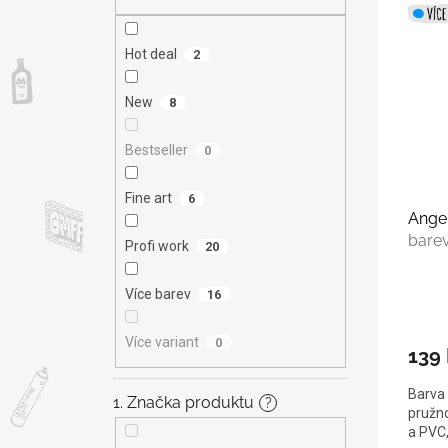
V
n
n
ý
í
e
p
p
l
Hot deal
2
i
r
s
o
New
8
p
d
r
u
Bestseller
0
o
k
d
t
u
Fine art
ů
6
Angel
k
bare
t
Profi work
20
ů
Více barev
16
Více variant
0
139
Barva 
1. Značka produktu
?
pružno
a PVC,