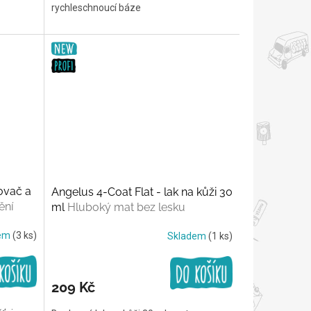
rychleschnoucí báze
ovač a
Angelus 4-Coat Flat - lak na kůži 30
ění
ml
Hluboký mat bez lesku
dem
(3 ks)
Skladem
(1 ks)
209 Kč