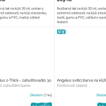
vý lak na kůži 30 ml, uretan s
Bezbarvý lak na kůži 30 ml, ureta
ní odolností, na kůži a koženku,
extrémní odolností, na kůži a kož
, gumu a PVC, matný vzhled
textil, gumu a PVC, vzhled s vys
leskem
us 2-Thick - zahušťovadlo 30
Angelus svítící barva na kůž
o zahuštění barev
Fosforově zelená
Skladem
(1 ks)
Skla