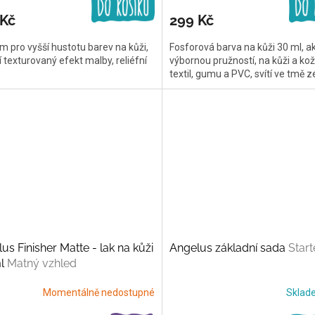
 Kč
299 Kč
 pro vyšší hustotu barev na kůži,
Fosforová barva na kůži 30 ml, ak
í texturovaný efekt malby, reliéfní
výbornou pružností, na kůži a ko
textil, gumu a PVC, svítí ve tmě 
us Finisher Matte - lak na kůži
Angelus základní sada
Start
ml
Matný vzhled
Momentálně nedostupné
Skla