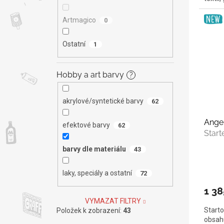
Artmagico
0
Ostatní
1
Hobby a art barvy
?
akrylové/syntetické barvy
62
Angel
efektové barvy
62
Start
barvy dle materiálu
43
laky, speciály a ostatní
72
1 38
VYMAZAT FILTRY
Starto
Položek k zobrazení:
43
obsahu