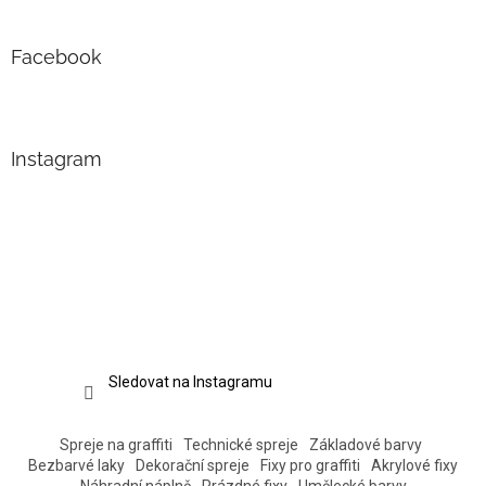
Facebook
Instagram
Sledovat na Instagramu
Spreje na graffiti
Technické spreje
Základové barvy
Bezbarvé laky
Dekorační spreje
Fixy pro graffiti
Akrylové fixy
Náhradní náplně
Prázdné fixy
Umělecké barvy