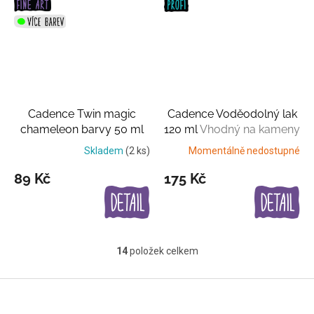
Cadence Twin magic
Cadence Voděodolný lak
chameleon barvy 50 ml
120 ml
Vhodný na kameny
20 měňavých metalických
Skladem
(2 ks)
Momentálně nedostupné
barev
89 Kč
175 Kč
14
položek celkem
O
v
l
Z
á
á
d