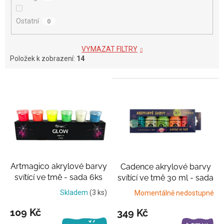
Ostatní
0
VYMAZAT FILTRY
Položek k zobrazení:
14
V
ý
p
i
s
p
r
o
Artmagico akrylové barvy
Cadence akrylové barvy
d
svítící ve tmě - sada 6ks
svítící ve tmě 30 ml - sada
u
5ks
Výhodné balení
k
Skladem
(3 ks)
Momentálně nedostupné
t
109 Kč
349 Kč
ů