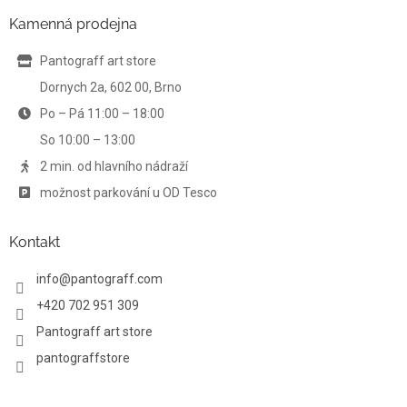
p
a
a
Kamenná prodejna
c
t
í
í
Pantograff art store
p
r
Dornych 2a, 602 00, Brno
v
Po – Pá 11:00 – 18:00
k
y
So 10:00 – 13:00
v
ý
2 min. od hlavního nádraží
p
možnost parkování u OD Tesco
i
s
u
Kontakt
info
@
pantograff.com
+420 702 951 309
Pantograff art store
pantograffstore