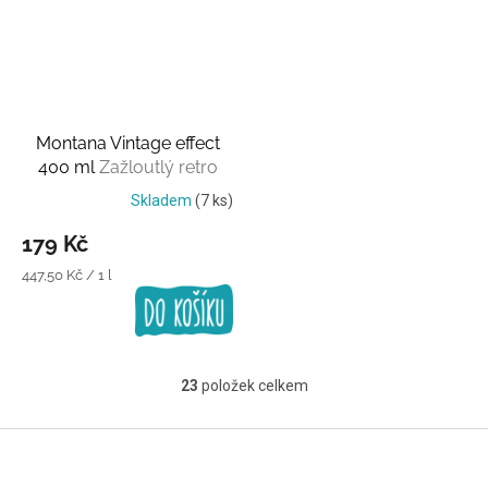
Montana Vintage effect
400 ml
Zažloutlý retro
efekt
Skladem
(7 ks)
179 Kč
Měrná
447,50 Kč / 1 l
cena:
23
položek celkem
O
v
l
Z
á
á
d
p