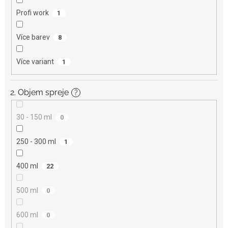
Profi work
1
Více barev
8
Více variant
1
2. Objem spreje
?
30 - 150 ml
0
250 - 300 ml
1
400 ml
22
500 ml
0
600 ml
0