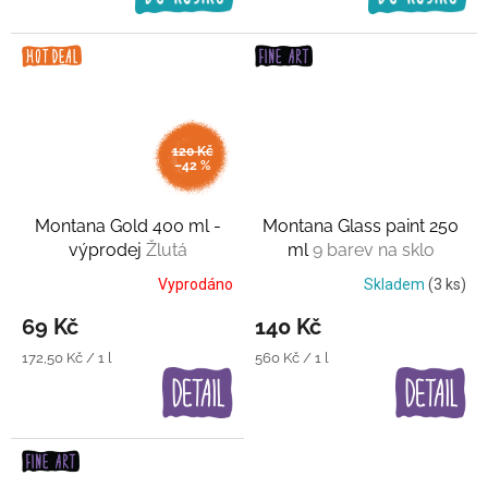
120 Kč
–42 %
Montana Gold 400 ml -
Montana Glass paint 250
výprodej
Žlutá
ml
9 barev na sklo
Vyprodáno
Skladem
(3 ks)
69 Kč
140 Kč
Měrná
Měrná
172,50 Kč / 1 l
560 Kč / 1 l
cena:
cena: