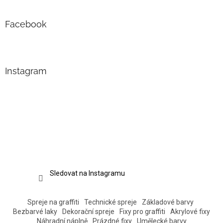
Facebook
Instagram
Sledovat na Instagramu
Spreje na graffiti
Technické spreje
Základové barvy
Bezbarvé laky
Dekorační spreje
Fixy pro graffiti
Akrylové fixy
Náhradní náplně
Prázdné fixy
Umělecké barvy