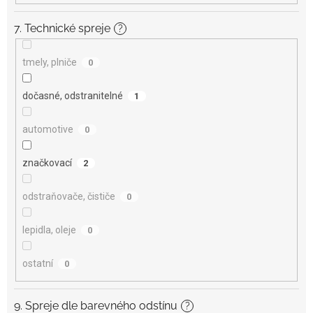
7. Technické spreje
?
tmely, plniče
0
dočasné, odstranitelné
1
automotive
0
značkovací
2
odstraňovače, čističe
0
lepidla, oleje
0
ostatní
0
9. Spreje dle barevného odstínu
?