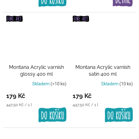
Montana Acrylic varnish
Montana Acrylic varnish
glossy 400 ml
satin 400 ml
Transparentní lak
Transparentní lak
Skladem
(>10 ks)
Skladem
(10 ks)
179 Kč
179 Kč
Měrná
Měrná
447,50 Kč / 1 l
447,50 Kč / 1 l
cena:
cena: