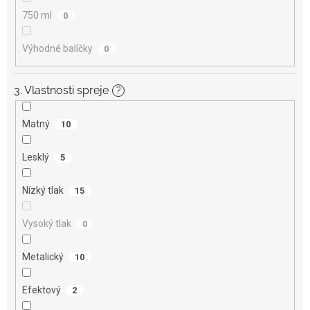
750 ml
0
Výhodné balíčky
0
3. Vlastnosti spreje
?
Matný
10
Lesklý
5
Nízký tlak
15
Vysoký tlak
0
Metalický
10
Efektový
2