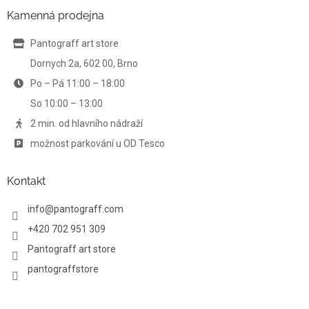
a
a
Kamenná prodejna
c
t
í
í
Pantograff art store
p
r
Dornych 2a, 602 00, Brno
v
Po – Pá 11:00 – 18:00
k
y
So 10:00 – 13:00
v
ý
2 min. od hlavního nádraží
p
možnost parkování u OD Tesco
i
s
u
Kontakt
info
@
pantograff.com
+420 702 951 309
Pantograff art store
pantograffstore