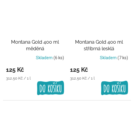
Montana Gold 400 ml
Montana Gold 400 ml
měděná
stříbrná lesklá
Skladem
(6 ks)
Skladem
(7 ks)
125 Kč
125 Kč
Měrná
Měrná
312,50 Kč / 1 l
312,50 Kč / 1 l
cena:
cena: