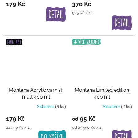
179 Kč
370 Kč
Měrná
925 Kč / 1 l
cena:
Montana Acrylic varnish
Montana Limited edition
matt 400 ml
400 ml
Transparentní lak
Skladem
(9 ks)
Skladem
(7 ks)
179 Kč
95 Kč
od
Měrná
Měrná
447,50 Kč / 1 l
od 237,50 Kč / 1 l
cena:
cena: