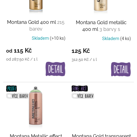
p
r
o
Montana Gold 400 ml
215
Montana Gold metallic
d
barev
400 ml
3 barvy s
u
vysokým leskem+2 matné
k
Skladem
(>10 ks)
Skladem
(4 ks)
t
115 Kč
125 Kč
od
ů
Měrná
od 287,50 Kč / 1 l
Měrná
312,50 Kč / 1 l
cena:
cena:
Montana Metallic effect
Montana Gold transparent