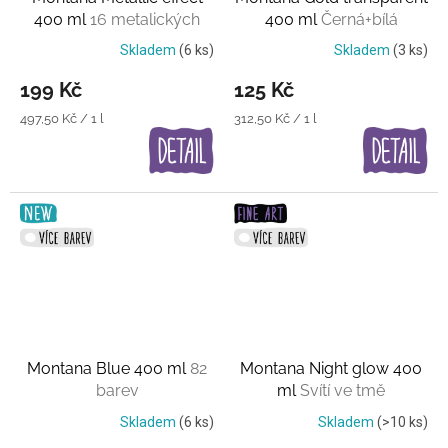
400 ml
16 metalických
400 ml
Černá+bílá
barev
průsvitná barva
Skladem
(6 ks)
Skladem
(3 ks)
199 Kč
125 Kč
Měrná
Měrná
497,50 Kč / 1 l
312,50 Kč / 1 l
cena:
cena:
Montana Blue 400 ml
82
Montana Night glow 400
barev
ml
Svítí ve tmě
Skladem
(6 ks)
Skladem
(>10 ks)