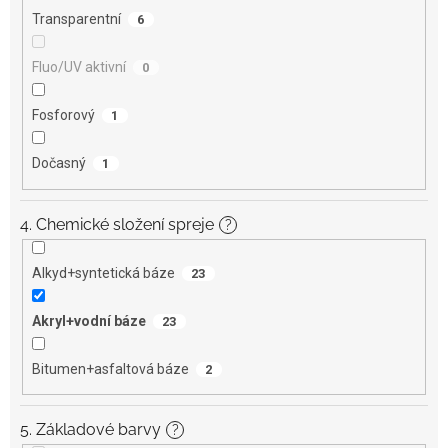
Transparentní
6
Fluo/UV aktivní
0
Fosforový
1
Dočasný
1
4. Chemické složení spreje
?
Alkyd+syntetická báze
23
Akryl+vodní báze
23
Bitumen+asfaltová báze
2
5. Základové barvy
?