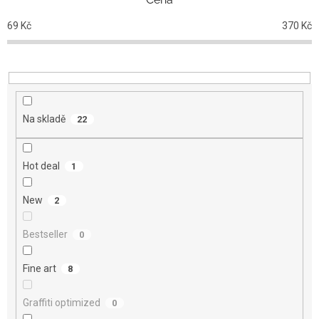
í
p
69
Kč
370
Kč
r
o
d
u
k
t
Na skladě
22
ů
Hot deal
1
New
2
Bestseller
0
Fine art
8
Graffiti optimized
0