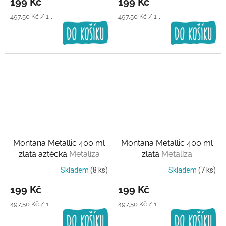
199 Kč
199 Kč
Měrná
Měrná
497,50 Kč / 1 l
497,50 Kč / 1 l
cena:
cena:
Montana Metallic 400 ml
Montana Metallic 400 ml
zlatá aztécká
Metalíza
zlatá
Metalíza
Skladem
(8 ks)
Skladem
(7 ks)
199 Kč
199 Kč
Měrná
Měrná
497,50 Kč / 1 l
497,50 Kč / 1 l
cena:
cena: