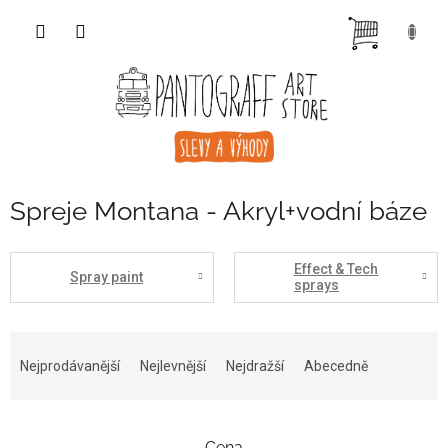
Přejít
NÁKUP
na
obsah
KOŠÍK
Spreje Montana - Akryl+vodní báze
Effect & Tech
Spray paint
sprays
Ř
a
Nejprodávanější
Nejlevnější
Nejdražší
Abecedně
z
e
n
Cena