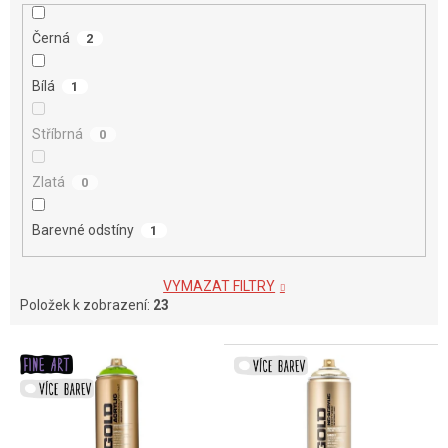
Černá
2
Bílá
1
Stříbrná
0
Zlatá
0
Barevné odstíny
1
VYMAZAT FILTRY
Položek k zobrazení:
23
V
ý
p
i
s