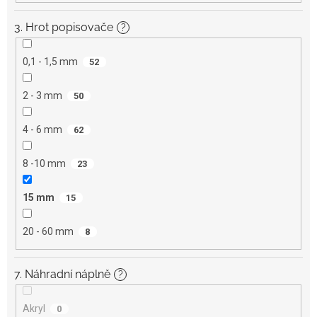
3. Hrot popisovače
?
0,1 - 1,5 mm
52
2 - 3 mm
50
4 - 6 mm
62
8 -10 mm
23
15 mm
15
20 - 60 mm
8
7. Náhradní náplně
?
Akryl
0