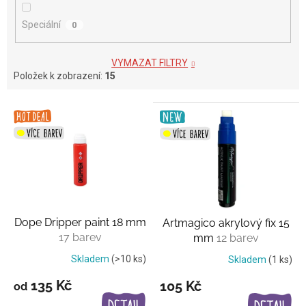
Speciální
0
VYMAZAT FILTRY
Položek k zobrazení:
15
V
ý
p
i
s
p
r
o
Dope Dripper paint 18 mm
Artmagico akrylový fix 15
d
17 barev
mm
12 barev
u
k
Skladem
(>10 ks)
Skladem
(1 ks)
t
135 Kč
105 Kč
od
ů