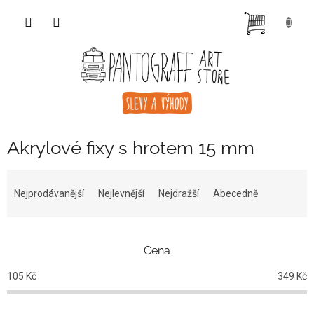
Přejít
NÁKUP
na
obsah
KOŠÍK
Akrylové fixy s hrotem 15 mm
Ř
a
Nejprodávanější
Nejlevnější
Nejdražší
Abecedně
z
e
n
Cena
í
p
105
Kč
349
Kč
r
o