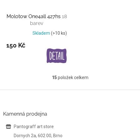
Molotow One4all 427hs
18
barev
Skladem
(>10 ks)
150 Kč
15
položek celkem
O
v
l
Z
á
á
d
p
a
a
Kamenná prodejna
c
t
í
í
Pantograff art store
p
r
Dornych 2a, 602 00, Brno
v