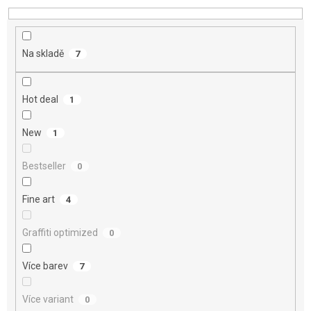
d
u
k
t
Na skladě
7
ů
Hot deal
1
New
1
Bestseller
0
Fine art
4
Graffiti optimized
0
Více barev
7
Více variant
0