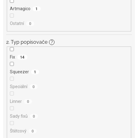
Artmagico
1
Ostatní
0
2. Typ popisovače
?
Fix
14
Squeezer
1
Speciální
0
Linner
0
Sady fixů
0
Štětcový
0