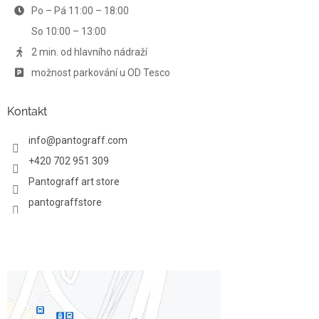
Po – Pá 11:00 – 18:00
k
y
So 10:00 – 13:00
v
ý
2 min. od hlavního nádraží
p
možnost parkování u OD Tesco
i
s
u
Kontakt
info
@
pantograff.com
+420 702 951 309
Pantograff art store
pantograffstore