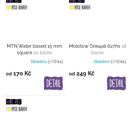
MTN Water based 15 mm
Molotow One4all 627hs
18
square
20 barev
barev
Skladem
(>10 ks)
Skladem
(>10 ks)
170 Kč
249 Kč
od
od