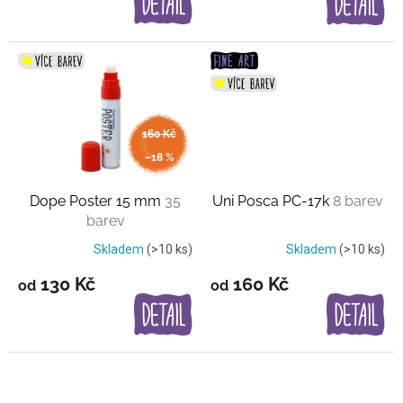
160 Kč
až
–18 %
Dope Poster 15 mm
35
Uni Posca PC-17k
8 barev
barev
Skladem
(>10 ks)
Skladem
(>10 ks)
130 Kč
160 Kč
od
od